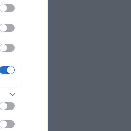
erzum
(
2
)
ünnepek
(
12
)
út
(
27
)
(
22
)
választás
(
5
)
változások
változtass
(
40
)
váratlan
(
7
)
(
17
)
véletlenek
(
20
)
vidámság
világ
(
29
)
virág
(
19
)
zaemlékezés
(
3
)
visszaesés
ene
(
21
)
Címkefelhő
Blogajánló
g kerestelek, míg meg nem
tál.
g kerestelek, míg meg nem
ltál - s hogy ez megeshetett,
érzem: becsesebb életnél,
lnál. (Fodor Ákos) --- Hallgass
egy dalt, hallgasd szeretettel.
gyuljvelem.blog.hu
Naptár
augusztus 2026
Ked
Sze
Csü
Pén
Szo
Vas
1
2
4
5
6
7
8
9
11
12
13
14
15
16
18
19
20
21
22
23