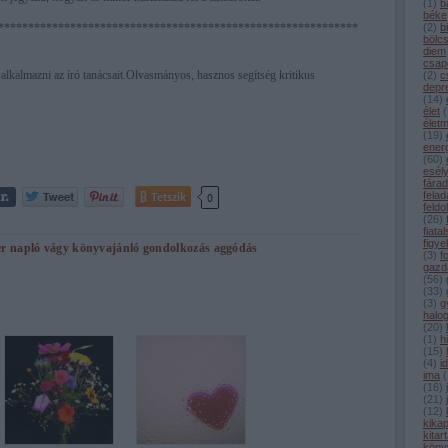
(
1
)
b
béke
************************************************************
(
2
)
b
bölc
diem
csap
kalmazni az író tanácsait.Olvasmányos, hasznos segítség kritikus
(
2
)
c
depr
(
14
)
élet
(
élet
(
19
)
ener
(
60
)
esél
fárad
Tetszik
felad
0
feldo
(
26
)
fiata
figye
er
napló
vágy
könyvajánló
gondolkozás
aggódás
(
3
)
f
gazd
(
56
)
(
33
)
(
3
)
g
halo
(
20
)
(
1
)
h
(
15
)
(
4
)
i
ima
(
(
16
)
(
21
)
(
12
)
kika
kitar
köny