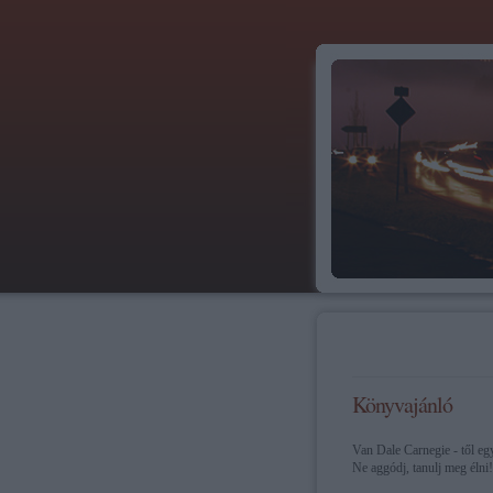
Könyvajánló
Van Dale Carnegie - től eg
Ne aggódj, tanulj meg élni!