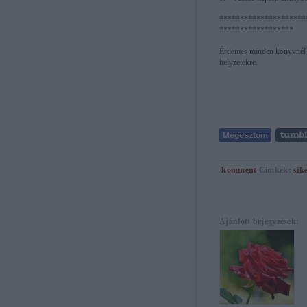
*********************
******************
Érdemes minden könyvnél al
helyzetekre.
komment
Címkék:
sik
Ajánlott bejegyzések: