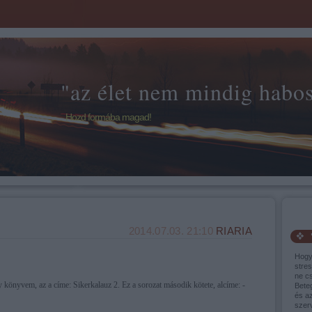
"az élet nem mindig habos 
Hozd formába magad!
2014.07.03. 21:10
RIARIA
Hogy
stres
ne cs
y könyvem, az a címe: Sikerkalauz 2. Ez a sorozat második kötete, alcíme: -
Bete
és a
szer