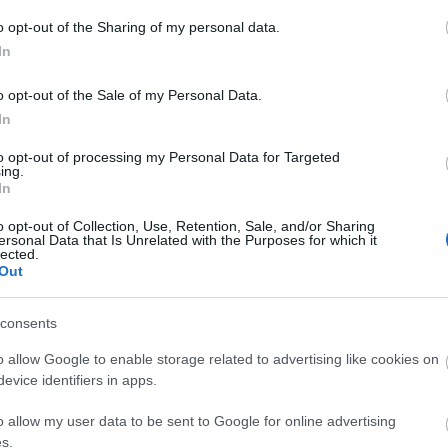
Univ
vágy
o opt-out of the Sharing of my personal data.
(
42
)
várni
In
(
65
)
viss
(
2
)
z
o opt-out of the Sale of my Personal Data.
In
Addi
talál
to opt-out of processing my Personal Data for Targeted
Addi
ing.
talá
In
úgy 
halá
meg 
o opt-out of Collection, Use, Retention, Sale, and/or Sharing
:)
ersonal Data that Is Unrelated with the Purposes for which it
gyo
lected.
Out
consents
o allow Google to enable storage related to advertising like cookies on
evice identifiers in apps.
Hét
3
o allow my user data to be sent to Google for online advertising
10
s.
17