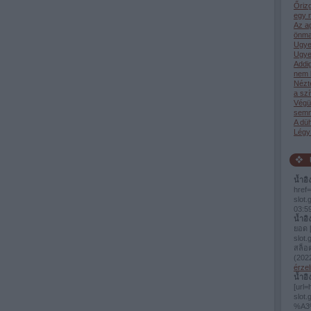
Őrizg
egy n
Az a
önma
Ugye
Ugye
Addi
nem 
Nézt
a sz
Végü
semm
A dü
Légy 
น้ำอิ
href=
slot
03:5
น้ำอิ
ยอด [
slot.
สล็อ
(
2022
érzel
น้ำอิ
[url=
slo
%A3