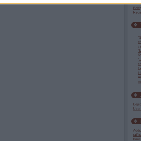
Belé
Regi
"S
e
c
"M
őr
".
c
En
l
A
ma
Beje
Üzen
Addi
talált
Isme