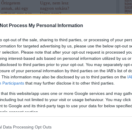
Őrizgetem
Ugye, nem lesz
köve
küzd
annak, aki egy
nagyon sokára?
lánc
pillanat, egy nap,
Ugye nem?
lehe
(
22
)
egy élet. Aki
lépc
minden.
medi
Not Process My Personal Information
megé
mego
(
32
)
nagy
to opt-out of the sale, sharing to third parties, or processing of your per
(
1
)
n
formation for targeted advertising by us, please use the below opt-out s
odaa
(
9
)
ö
r selection. Please note that after your opt-out request is processed y
önsaj
Néztem, és azt
(
2
)
ö
eing interest-based ads based on personal information utilized by us or
hittem,
(
1
)
ö
pihe
megszakad a
disclosed to third parties prior to your opt-out. You may separately opt-
(
32
)
szívem.
losure of your personal information by third parties on the IAB’s list of
(
50
)
(
9
)
r
. This information may also be disclosed by us to third parties on the
IA
(
69
)
(
34
)
Participants
that may further disclose it to other third parties.
(
13
)
(
44
)
szel
 that this website/app uses one or more Google services and may gath
szép
szer
including but not limited to your visit or usage behaviour. You may click 
szere
 to Google and its third-party tags to use your data for below specifi
(
22
)
(
3
)
t
ogle consent section.
tanul
tehet
term
(
34
)
l Data Processing Opt Outs
tudá
türel