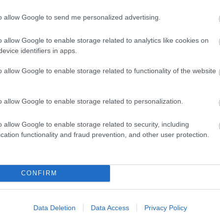
24
31
to allow Google to send me personalized advertising.
<<
o allow Google to enable storage related to analytics like cookies on
2026
evice identifiers in apps.
2026 
2026 
2026
o allow Google to enable storage related to functionality of the website
2026 
2026
2026
2026
o allow Google to enable storage related to personalization.
2025
2025
2025
o allow Google to enable storage related to security, including
2025
Tová
cation functionality and fraud prevention, and other user protection.
RSS 
beje
CONFIRM
Atom
beje
Data Deletion
Data Access
Privacy Policy