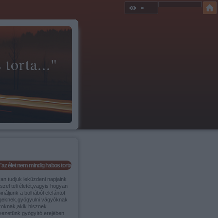
torta..."
"az élet nem mindig habos torta..."
an tudjuk leküzdeni napjaink
szel teli életét,vagyis hogyan
ináljunk a bolhából elefántot.
geknek,gyógyulni vágyóknak
zoknak,akik hisznek
vezetünk gyógyító erejében.