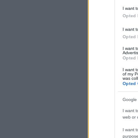
tudja.
I want t
Opted 
I want t
Opted 
I want 
Advertis
Opted 
I want t
of my P
was col
Opted 
Google 
I want t
web or d
I want t
purpose