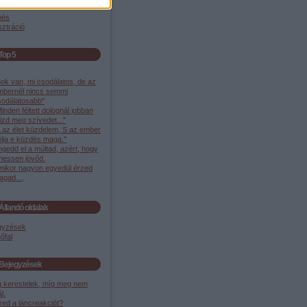
pés
sztráció
Top 5
ok van, mi csodálatos, de az
mbernél nincs semmi
sodálatosabb"
inden féltett dolognál jobban
izd meg szívedet..."
..az élet küzdelem, S az ember
élja e küzdés maga."
gedd el a múltad, azért, hogy
ehessen jövőd.
mikor nagyon egyedül érzed
gad...,
Állandó oldalak
gyzések
őfal
Bejegyzések
g kerestelek, míg meg nem
ál.
red a láncreakciót?