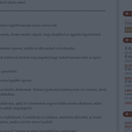
láról idézek neked:
************************************************************
eted a legtöbb hasznát ennek a könyvnek:
komoly, elszánt tanulni vágyást, hogy elsajátítsd az aggódás legyőzésének
 minden fejezetet, mielőtt tovább mennél a következőre.
น้ำอิ
03:5
น้ำอิ
asás közben és kérdezd meg magadtól,hogy tudnád hasznát venni az egyes
(
2022
érzel
น้ำอิ
s gondolatot.
(
2022
alaku
vonta legalább egyszer.
น้ำอิ
(
2022
okat minden alkalommal. Tekintsd gyakorlati kézikönyvnek ezt a kötetet, amely
valam
goldásában.
Lena
21:5
vann
zabályokat, ajánlj fel a barátodnak negyed dollárt minden alkalomra, mikor
ult szabály megszegésén.
n a fejlődésedet. Gondolkodj el a hibákon, amelyeket elkövettél, az észlelt
okon, amiket a jövőre nézve leszűrtél.
aggó
akar
(
17
)
en jegyezd, hogyan és mikor használtad fel a tanácsokat."