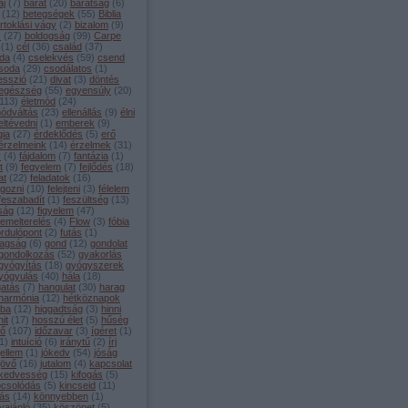
aj
(
7
)
barát
(
20
)
barátság
(
6
)
(
12
)
betegségek
(
55
)
Biblia
irtoklási vágy
(
2
)
bizalom
(
9
)
s
(
27
)
boldogság
(
99
)
Carpe
(
1
)
cél
(
36
)
család
(
37
)
da
(
4
)
cselekvés
(
59
)
csend
soda
(
29
)
csodálatos
(
1
)
esszió
(
21
)
divat
(
3
)
döntés
egészség
(
55
)
egyensúly
(
20
)
113
)
életmód
(
24
)
módváltás
(
23
)
ellenállás
(
9
)
élni
eltévedni
(
1
)
emberek
(
9
)
gia
(
27
)
érdeklődés
(
5
)
erő
érzelmeink
(
14
)
érzelmek
(
31
)
y
(
4
)
fájdalom
(
7
)
fantázia
(
1
)
t
(
9
)
fegyelem
(
7
)
fejlődés
(
18
)
at
(
22
)
feladatok
(
16
)
lgozni
(
10
)
felejteni
(
3
)
félelem
feszabadít
(
1
)
feszültség
(
13
)
lság
(
12
)
figyelem
(
47
)
lemelterelés
(
4
)
Flow
(
3
)
fóbia
ordulópont
(
2
)
futás
(
1
)
agság
(
6
)
gond
(
12
)
gondolat
gondolkozás
(
52
)
gyakorlás
gyógyítás
(
18
)
gyógyszerek
yógyulás
(
40
)
hála
(
18
)
gatás
(
7
)
hangulat
(
30
)
harag
harmónia
(
12
)
hétköznapok
iba
(
12
)
higgadtság
(
3
)
hinni
hit
(
17
)
hosszú élet
(
5
)
hűség
dő
(
107
)
időzavar
(
3
)
ígéret
(
1
)
1
)
intuíció
(
6
)
iránytű
(
2
)
írj
jellem
(
1
)
jókedv
(
54
)
jóság
jövő
(
16
)
jutalom
(
4
)
kapcsolat
kedvesség
(
15
)
kifogás
(
5
)
pcsolódás
(
5
)
kincseid
(
11
)
tás
(
14
)
könnyebben
(
1
)
vajánló
(
35
)
köszönet
(
5
)