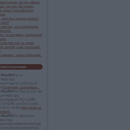
etem annak, aki egy pillanat,
ap, egy élet. Aki minden.
gy képes megváltoztatni
gát.
, nem lesz nagyon sokára?
 nem?
g alszunk, míg szerelmesek
leszünk.
em, és azt hittem, megszakad
ívem.
l nem bán már az ember
it, semmit, csak szeressék!
h
mellettem, amikor felébredek.
Utolsó kommentek
ง ทินลภัทรรา:
<a
"https://pg-
.game/">pg</a>
(
2022.05.21.
9
)
Érzelmeink csapdájában...
ง ทินลภัทรรา:
เป็นเกม สนุก สุด
url=https://pg-
game/]pg[/url] เป็นเกมส์พีจี
ต โปรโมชั่น ออนไลน์ บนมือ...
.05.21. 03:59
)
Még mindig az
mekről...
ง ทินลภัทรรา:
ทดลองเล่น
https://pg-
t.game/%E0%B8%9A%E0%B8
%E0%B8%B4%E0%B8%81