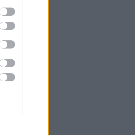
25
26
27
28
29
30
<
Archív
Archívum
 augusztus
(
28
)
július
(
79
)
június
(
83
)
 május
(
49
)
április
(
56
)
 március
(
38
)
 február
(
46
)
 január
(
67
)
 december
(
36
)
 november
(
35
)
 október
(
40
)
 szeptember
(
28
)
bb
...
Feedek
2.0
gyzések
,
kommentek
gyzések
,
kommentek
Egyéb