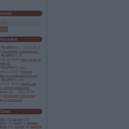
Keresés
Friss topikok
ง ทินลภัทรรา:
<...
(
2022.05.21.
9
)
Érzelmeink csapdájában...
ง ทินลภัทรรา:
เป็...
.05.21. 03:59
)
Még mindig az
mekről...
ง ทินลภัทรรา:
ทดส...
.05.21. 03:57
)
Hogyan
lhat ki a szimpátia érzése?
ง ทินลภัทรรา:
@น้...
.05.21. 03:57
)
Mindig van
i, aminek örülhetünk.
bella:
Ez ...
(
2022.01.31.
9
)
Döntéseink befolyással
ak az életünkre.
Címkék
dás
(
10
)
ajándék
(
23
)
aterő
(
23
)
áldott
(
1
)
álmaink
alvás
(
19
)
angyal
(
10
)
babona