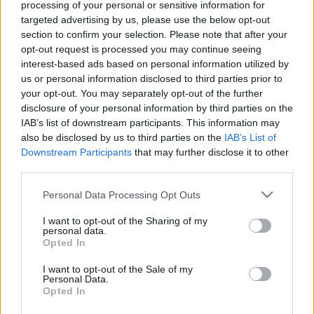
processing of your personal or sensitive information for
szabadba kirándulni, de mindenképp érdemes
targeted advertising by us, please use the below opt-out
összehozni a családot. És nem csak a szűk családra
section to confirm your selection. Please note that after your
gondolok, hanem akár családi összejövetelekre. Elég
opt-out request is processed you may continue seeing
egy ötórai tea, és máris van ok arra, hogy
interest-based ads based on personal information utilized by
ünnepeljünk. Hívjuk meg barátainkat a teára, és
us or personal information disclosed to third parties prior to
töltsünk együtt egy kis időt.
your opt-out. You may separately opt-out of the further
disclosure of your personal information by third parties on the
Manapság teljesen a telefon rabjai vagyunk
IAB’s list of downstream participants. This information may
szerintem. Mindent majdnem azzal intézünk el.
also be disclosed by us to third parties on the
IAB’s List of
Névnapra küldünk egy sms-t, és kész, megvolt a
Downstream Participants
that may further disclose it to other
köszöntés. Pedig léteznek még képeslapok is, talán
third parties.
csak kimentek a divatból. De ha közel lakik az
Please note that this website/app uses one or more Google
ünnepelt, miért ne mehetnénk el hozzá egy félórára,
Personal Data Processing Opt Outs
services and may gather and store information including but
hogy találkozzunk.
not limited to your visit or usage behaviour. You may click to
I want to opt-out of the Sharing of my
personal data.
grant or deny consent to Google and its third-party tags to
Én szeretnék úgy élni, ahogy a szüleim éltek. Mindig
Opted In
use your data for below specified purposes in below Google
minden problémát megbeszéltek egymással, ha tv-t
consent section.
néztek, akkor is szeretettel, együtt nézték a
I want to opt-out of the Sale of my
Personal Data.
Kívánságkosár című kívánságműsort, de mikor
Opted In
aludni tértek, akkor is megbeszélték még az ügyes-