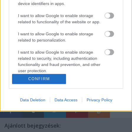
device identifiers in apps.
lehetőségeimet, és tartom magam az adott
szavamhoz. Hidd el, nem leszel egyedül a
I want to allow Google to enable storage
készülődéssel, a társad, a gyerekek, mind
related to functionality of the website or app.
beszállnak, és igyekeznek, ahogy csak telik tőlük.
Porszívóznak, ablakot mosnak, csak együtt
I want to allow Google to enable storage
lehessetek, és örülhessetek egymásnak.
related to personalization.
Ha megtalálom, küldök egy vidám dalt neked! :)))
I want to allow Google to enable storage
related to security, including authentication
functionality and fraud prevention, and other
user protection.
CONFIRM
Címkék:
család
ünnepek
divat
öröm
hangulat
napló
virág
szeretet
idő
vidámság
nevetés
változtass
Data Deletion
Data Access
Privacy Policy
Ajánlott bejegyzések: