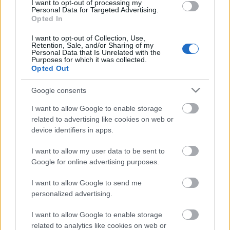
bajos, vagy éppen a jó hangulatú napjaikat. Jó volt
I want to opt-out of processing my
Personal Data for Targeted Advertising.
hallgatni őket, mert látszott, hogy szeretik egymást,
Opted In
és segítettek mindig nekünk gyerekeknek, hogy
minél jobban boldoguljunk az életben. A szülői
I want to opt-out of Collection, Use,
Retention, Sale, and/or Sharing of my
házban jó volt látni édesanyámat, mikor felvette a
Personal Data that Is Unrelated with the
kötényt, és megkötötte a fejét kendővel, azután
Purposes for which it was collected.
nekiállt sütni a családnak valami finomat. Örültünk
Opted Out
is nagyon! Így lett minden napból ünnep, amit én
Google consents
már nem tudtam megvalósítani a rohanó
világunkban. Ezen szeretnék változtatni, hogy ezután
I want to allow Google to enable storage
a mi kis családunk is élvezze azt a szeretetet, amit én
related to advertising like cookies on web or
kaptam a szüleimtől. Másképp fogom csinálni, az
device identifiers in apps.
biztos, máshogy az is biztos, de az a szeretet lesz az
tuti, amit a szüleimtől kaptam, mert azt sosem
I want to allow my user data to be sent to
fogom elfeledni.
Google for online advertising purposes.
Ünnepelj te is mindennap, legyen virág azon az
I want to allow Google to send me
asztalterítőn, és főzzél, süssél, legyetek együtt, és
personalized advertising.
ünnepeljetek. Használj ki minden napot, ha kell,
akkor állj le, mondd azt, hogy: - Stop! Állj! Elég! - ettől
I want to allow Google to enable storage
a naptól kezdve mindig kihasználom a
related to analytics like cookies on web or