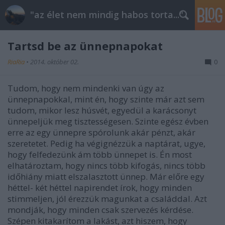
"az élet nem mindig habos torta..."
Tartsd be az ünnepnapokat
RiaRia
•
2014. október 02.
0
Tudom, hogy nem mindenki van úgy az
ünnepnapokkal, mint én, hogy szinte már azt sem
tudom, mikor lesz húsvét, egyedül a karácsonyt
ünnepeljük meg tisztességesen. Szinte egész évben
erre az egy ünnepre spórolunk akár pénzt, akár
szeretetet. Pedig ha végignézzük a naptárat, ugye,
hogy felfedezünk ám több ünnepet is. Én most
elhatároztam, hogy nincs több kifogás, nincs több
időhiány miatt elszalasztott ünnep. Már előre egy
héttel- két héttel napirendet írok, hogy minden
stimmeljen, jól érezzük magunkat a családdal. Azt
mondják, hogy minden csak szervezés kérdése.
Szépen kitakarítom a lakást, azt hiszem, hogy