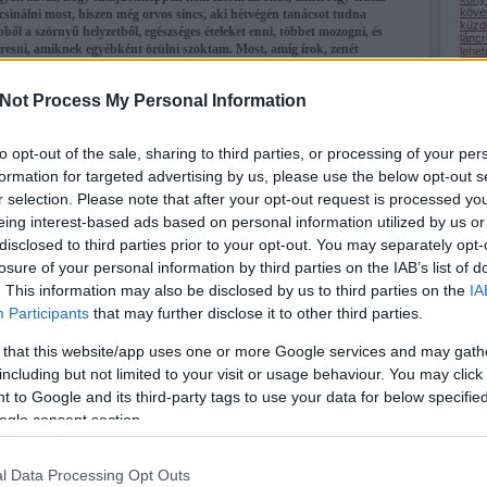
köve
inálni most, hiszen még orvos sincs, aki hétvégén tanácsot tudna
küzd
ből a szörnyű helyzetből, egészséges ételeket enni, többet mozogni, és
lánc
resni, amiknek egyébként örülni szoktam. Most, amíg írok, zenét
lehe
(
22
)
t, meg az, hogy próbálok utánanézni az interneten, hogy vajon mi
lépc
t. Kegyetlen érzés, lehangoló, és épp ezért gondolom, hogy ez depresszió
medi
Not Process My Personal Information
tás is az oka. Hétfőn talán okosabb leszek, ha orvossal tudok beszélni,
megé
mego
aszontalanul tölteni az időmet. Valamilyen módon rá kell vegyem
(
32
)
 a feladataim elvégzésébe, még ha nem is érzek hozzá semmilyen
nagy
to opt-out of the sale, sharing to third parties, or processing of your per
időt hagyva, bele kell kezdeni bármibe, ami eddig örömöt okozott, és
(
1
)
n
odaa
feladatot, amit épp elkezdtem, a végére kell járni, és majd csak azután
formation for targeted advertising by us, please use the below opt-out s
(
9
)
ö
is érzem majd magam. Az ilyen típusú esetek legtöbbször nincsenek
önsaj
r selection. Please note that after your opt-out request is processed y
rdulunk vele orvoshoz, próbálunk valahogyan kikecmeregni belőle, de
(
2
)
ö
eing interest-based ads based on personal information utilized by us or
(
1
)
ö
etlenül bolyongunk életünk útvesztőjében, és sokkal nagyobb baj is
pihe
disclosed to third parties prior to your opt-out. You may separately opt-
(
32
)
(
50
)
losure of your personal information by third parties on the IAB’s list of
 céltalannak az életünket? Túl sok a tennivalónk? Nem terveztünk be
(
9
)
r
(
69
)
. This information may also be disclosed by us to third parties on the
IA
nkhoz? Esetleg történt-e valami, ami kiválthatta mindezt? Utána kell
(
34
)
yabb betegségeket előzhetünk meg vele. Mindenképpen törődni kell
Participants
that may further disclose it to other third parties.
(
13
)
 problémáról van szó, sokakat érint ez, és bárkivel előfordulhat, hogy
(
44
)
szel
lja magát hirtelen.
 that this website/app uses one or more Google services and may gath
szép
szer
including but not limited to your visit or usage behaviour. You may click 
dalt,
hogy megmaradjon a jókedved mindenkor. :) Ne hagyd magad!
szere
(
22
)
 to Google and its third-party tags to use your data for below specifi
(
3
)
t
tanul
ogle consent section.
tehet
term
(
34
)
tudá
l Data Processing Opt Outs
türel