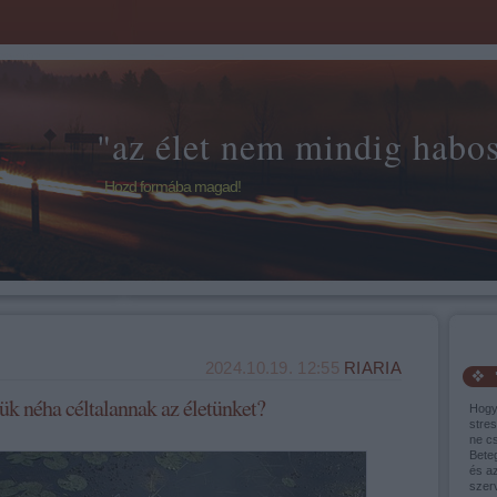
"az élet nem mindig habos 
Hozd formába magad!
2024.10.19. 12:55
RIARIA
ük néha céltalannak az életünket?
Hogy
stres
ne cs
Bete
és a
szer