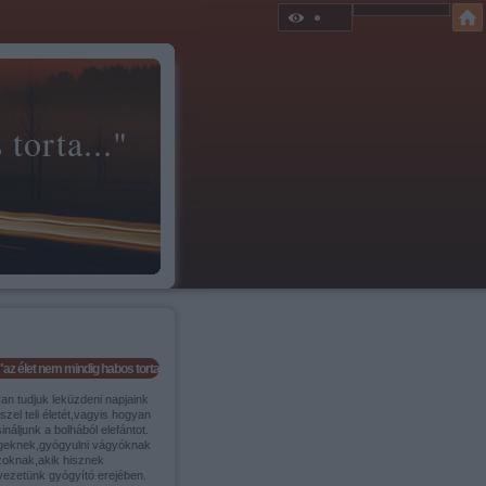
torta..."
"az élet nem mindig habos torta..."
an tudjuk leküzdeni napjaink
szel teli életét,vagyis hogyan
ináljunk a bolhából elefántot.
geknek,gyógyulni vágyóknak
zoknak,akik hisznek
vezetünk gyógyító erejében.