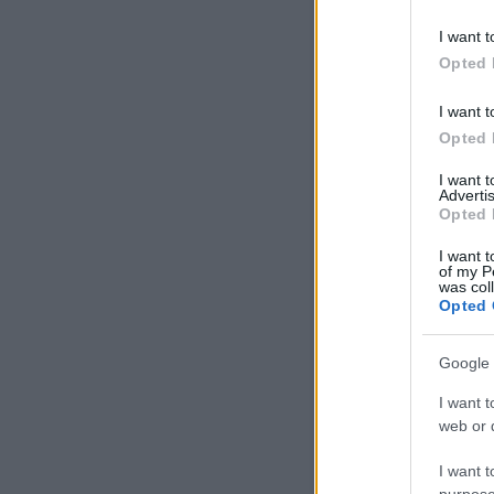
I want t
Opted 
komment
I want t
Opted 
Ajánlott bejegyzések:
I want 
Advertis
Opted 
I want t
of my P
was col
Opted 
Az életet nem
kiókumlálni kell,
... át kell élni, túl
Google 
kell éni, úgy,
ahogy az ember
I want t
tudja.
web or d
I want t
purpose