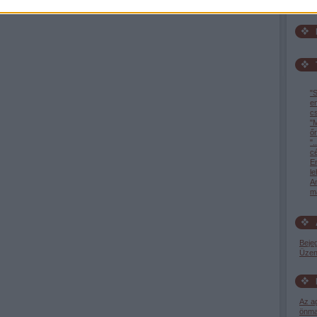
"S
e
c
"M
őr
".
c
En
l
A
ma
Beje
Üzen
Az a
önma