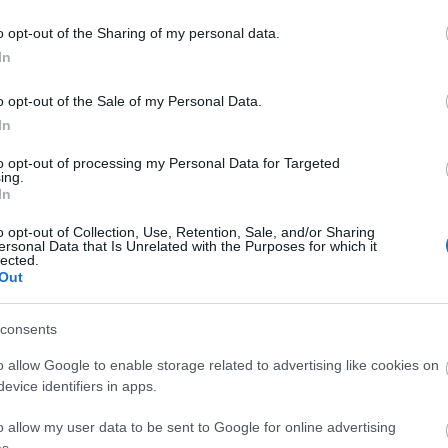
Univ
Tetszik
vágy
0
o opt-out of the Sharing of my personal data.
(
42
)
várni
In
(
65
)
viss
(
2
)
z
o opt-out of the Sale of my Personal Data.
In
Az a
önm
to opt-out of processing my Personal Data for Targeted
Keve
ing.
agyu
erre
In
vala
mind
szup
o opt-out of Collection, Use, Retention, Sale, and/or Sharing
megv
ersonal Data that Is Unrelated with the Purposes for which it
csak
lected.
Amik
virá
Out
Hogyan is
Mindenkinek van
gyo
kerekedik ki egy
egy különleges
blogbejegyzés?
ember az
consents
(egy kis
életében,..
kulisszatitok) :)
o allow Google to enable storage related to advertising like cookies on
evice identifiers in apps.
o allow my user data to be sent to Google for online advertising
Hét
s.