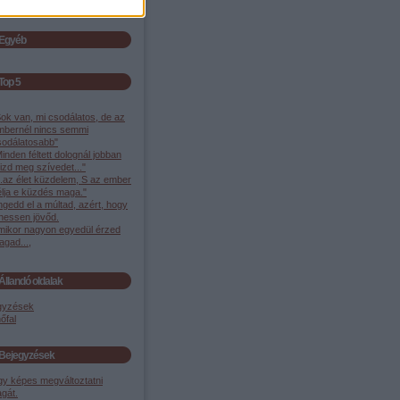
Egyéb
Top 5
ok van, mi csodálatos, de az
mbernél nincs semmi
sodálatosabb"
inden féltett dolognál jobban
izd meg szívedet..."
..az élet küzdelem, S az ember
élja e küzdés maga."
gedd el a múltad, azért, hogy
ehessen jövőd.
mikor nagyon egyedül érzed
gad...,
Állandó oldalak
gyzések
őfal
Bejegyzések
gy képes megváltoztatni
gát.