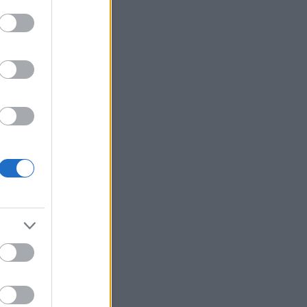
erzum
(
2
)
ünnepek
(
12
)
út
(
27
)
(
22
)
választás
(
5
)
változások
változtass
(
40
)
váratlan
(
7
)
(
17
)
véletlenek
(
20
)
vidámság
világ
(
29
)
virág
(
19
)
zaemlékezés
(
3
)
visszaesés
ene
(
21
)
Címkefelhő
Blogajánló
gy képes megváltoztatni
agát.
set foglalkozunk az
nkkal, pedig jobb lenne ha
 rávennénk magunkat
hogyan. Nem véletlenül írok
ig az agyról, az agyunk olyan
erszámítógép, ami képes
áltoztatni önmagát. Persze
 akkor, ha ezt te is szeretnéd.
or meglátsz egy szépséges
got, amikor beszélgetsz…
gyuljvelem.blog.hu
Naptár
augusztus 2026
Ked
Sze
Csü
Pén
Szo
Vas
1
2