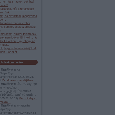
, nem lesz nagyon sokára?
 nem?
g alszunk, míg szerelmesek
leszünk.
em, és azt hittem, megszakad
ívem.
l nem bán már az ember
it, semmit, csak szeressék!
h
mellettem, amikor felébredek.
etet nem kiókumlálni kell, ... át
élni, túl kell éni, úgy, ahogy az
 tudja.
juk, hogy sohasem felejtjük el.
nék. Pár szót.
Utolsó kommentek
ง ทินลภัทรรา:
<a
"https://pg-
.game/">pg</a>
(
2022.05.21.
9
)
Érzelmeink csapdájában...
ง ทินลภัทรรา:
เป็นเกม สนุก สุด
url=https://pg-
game/]pg[/url] เป็นเกมส์พีจี
ต โปรโมชั่น ออนไลน์ บนมือ...
.05.21. 03:59
)
Még mindig az
mekről...
ง ทินลภัทรรา:
ทดลองเล่น
https://pg-
t.game/%E0%B8%9A%E0%B8