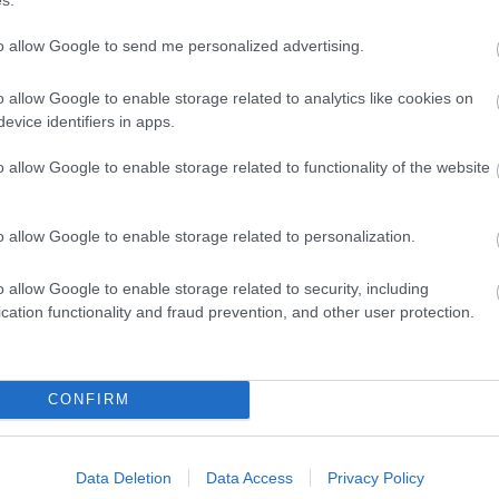
3
Szeretem a
10
to allow Google to send me personalized advertising.
reggeleket...,
17
24
31
<<
o allow Google to enable storage related to analytics like cookies on
evice identifiers in apps.
2026
o allow Google to enable storage related to functionality of the website
2026 
2026 
2026
2026 
o allow Google to enable storage related to personalization.
2026
2026
2026
o allow Google to enable storage related to security, including
2025
2025
cation functionality and fraud prevention, and other user protection.
2025
2025
Tová
CONFIRM
RSS 
beje
Atom
beje
Data Deletion
Data Access
Privacy Policy