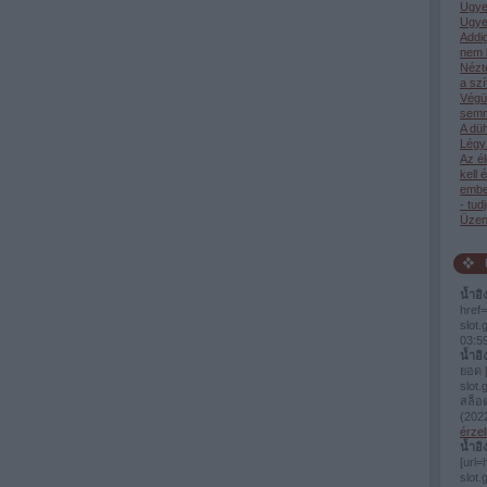
Ugye
Ugye
Addi
nem 
Nézt
a sz
Végü
semm
A dü
Légy 
Az él
kell 
ember
- tud
Üzen
น้ำอิ
href=
slot
03:5
น้ำอิ
ยอด [
slot.
สล็อ
(
2022
érzel
น้ำอิ
[url=
slo