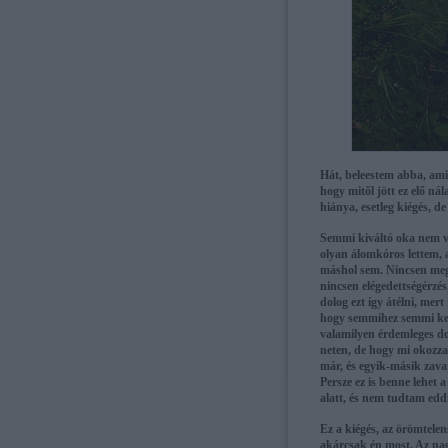
Hát, beleestem abba, ami
hogy mitől jött ez elő ná
hiánya, esetleg kiégés, d
Semmi kiváltó oka nem vo
olyan álomkóros lettem, 
máshol sem. Nincsen meg 
nincsen elégedettségérzé
dolog ezt így átélni, mer
hogy semmihez semmi ked
valamilyen érdemleges do
neten, de hogy mi okozza,
már, és egyik-másik zavar
Persze ez is benne lehet 
alatt, és nem tudtam eddi
Ez a kiégés, az örömtele
akárcsak én most. Az na