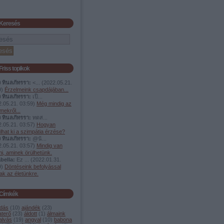
Keresés
Friss topikok
ง ทินลภัทรรา:
<...
(
2022.05.21.
9
)
Érzelmeink csapdájában...
ง ทินลภัทรรา:
เป็...
.05.21. 03:59
)
Még mindig az
mekről...
ง ทินลภัทรรา:
ทดส...
.05.21. 03:57
)
Hogyan
lhat ki a szimpátia érzése?
ง ทินลภัทรรา:
@น้...
.05.21. 03:57
)
Mindig van
i, aminek örülhetünk.
bella:
Ez ...
(
2022.01.31.
9
)
Döntéseink befolyással
ak az életünkre.
Címkék
dás
(
10
)
ajándék
(
23
)
aterő
(
23
)
áldott
(
1
)
álmaink
alvás
(
19
)
angyal
(
10
)
babona