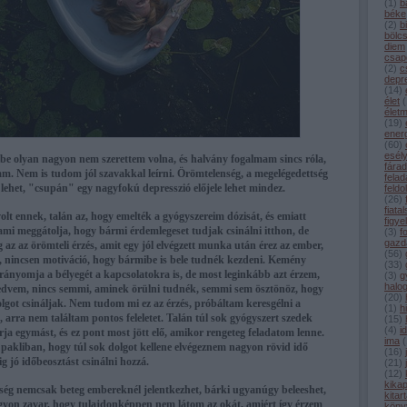
(
1
)
b
béke
(
2
)
b
bölc
diem
csap
(
2
)
c
depr
(
14
)
élet
(
élet
(
19
)
ener
(
60
)
esél
be olyan nagyon nem szerettem volna, és halvány fogalmam sincs róla,
fárad
lam. Nem is tudom jól szavakkal leírni. Örömtelenség, a megelégedettség
felad
e lehet, "csupán" egy nagyfokú depresszió előjele lehet mindez.
feldo
(
26
)
fiata
lt ennek, talán az, hogy emelték a gyógyszereim dózisát, és emiatt
figye
ami meggátolja, hogy bármi érdemlegeset tudjak csinálni itthon, de
(
3
)
f
gazd
az az örömteli érzés, amit egy jól elvégzett munka után érez az ember,
(
56
)
s, nincsen motiváció, hogy bármibe is bele tudnék kezdeni. Kemény
(
33
)
t rányomja a bélyegét a kapcsolatokra is, de most leginkább azt érzem,
(
3
)
g
halo
vem, nincs semmi, aminek örülni tudnék, semmi sem ösztönöz, hogy
(
20
)
lgot csináljak. Nem tudom mi ez az érzés, próbáltam keresgélni a
(
1
)
h
 arra nem találtam pontos feleletet. Talán túl sok gyógyszert szedek
(
15
)
(
4
)
i
ja egymást, és ez pont most jött elő, amikor rengeteg feladatom lenne.
ima
(
a pakliban, hogy túl sok dolgot kellene elvégeznem nagyon rövid idő
(
16
)
g jó időbeosztást csinálni hozzá.
(
21
)
(
12
)
kika
nség nemcsak beteg embereknél jelentkezhet, bárki ugyanúgy beleeshet,
kitar
gyon zavar, hogy tulajdonképpen nem látom az okát, amiért így érzem
köny