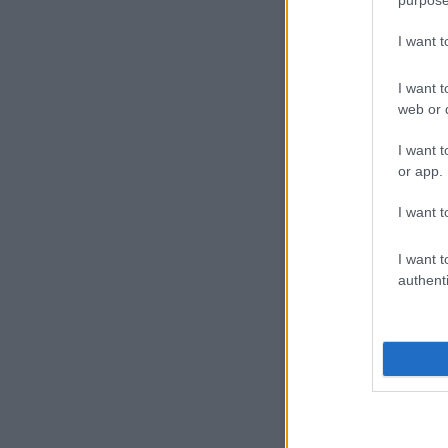
I want 
I want t
web or d
I want t
or app.
Képzeld el...!
I want t
I want t
authenti