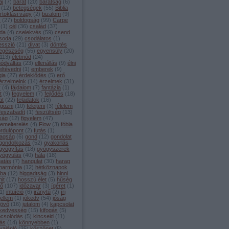
aj
(
7
)
barát
(
20
)
barátság
(
6
)
(
12
)
betegségek
(
55
)
Biblia
irtoklási vágy
(
2
)
bizalom
(
9
)
s
(
27
)
boldogság
(
99
)
Carpe
(
1
)
cél
(
36
)
család
(
37
)
da
(
4
)
cselekvés
(
59
)
csend
soda
(
29
)
csodálatos
(
1
)
esszió
(
21
)
divat
(
3
)
döntés
egészség
(
55
)
egyensúly
(
20
)
113
)
életmód
(
24
)
módváltás
(
23
)
ellenállás
(
9
)
élni
eltévedni
(
1
)
emberek
(
9
)
gia
(
27
)
érdeklődés
(
5
)
erő
érzelmeink
(
14
)
érzelmek
(
31
)
y
(
4
)
fájdalom
(
7
)
fantázia
(
1
)
t
(
9
)
fegyelem
(
7
)
fejlődés
(
18
)
at
(
22
)
feladatok
(
16
)
lgozni
(
10
)
felejteni
(
3
)
félelem
feszabadít
(
1
)
feszültség
(
13
)
lság
(
12
)
figyelem
(
47
)
lemelterelés
(
4
)
Flow
(
3
)
fóbia
ordulópont
(
2
)
futás
(
1
)
agság
(
6
)
gond
(
12
)
gondolat
gondolkozás
(
52
)
gyakorlás
gyógyítás
(
18
)
gyógyszerek
yógyulás
(
40
)
hála
(
18
)
gatás
(
7
)
hangulat
(
30
)
harag
harmónia
(
12
)
hétköznapok
iba
(
12
)
higgadtság
(
3
)
hinni
hit
(
17
)
hosszú élet
(
5
)
hűség
dő
(
107
)
időzavar
(
3
)
ígéret
(
1
)
1
)
intuíció
(
6
)
iránytű
(
2
)
írj
jellem
(
1
)
jókedv
(
54
)
jóság
jövő
(
16
)
jutalom
(
4
)
kapcsolat
kedvesség
(
15
)
kifogás
(
5
)
pcsolódás
(
5
)
kincseid
(
11
)
tás
(
14
)
könnyebben
(
1
)
vajánló
(
35
)
köszönet
(
5
)