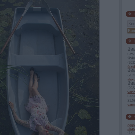
น้ำอิ
03:5
น้ำอิ
(
2022
érzel
น้ำอิ
(
2022
alaku
น้ำอิ
(
2022
valam
Lena
21:5
vann
aggó
akar
(
17
)