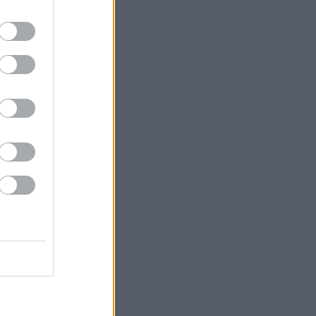
4
5
6
7
8
9
11
12
13
14
15
16
18
19
20
21
22
23
25
26
27
28
29
30
<
Archív
Archívum
 augusztus
(
25
)
július
(
79
)
június
(
83
)
 május
(
49
)
április
(
56
)
 március
(
38
)
 február
(
46
)
 január
(
67
)
 december
(
36
)
 november
(
35
)
 október
(
40
)
 szeptember
(
28
)
bb
...
Feedek
2.0
gyzések
,
kommentek
gyzések
,
kommentek