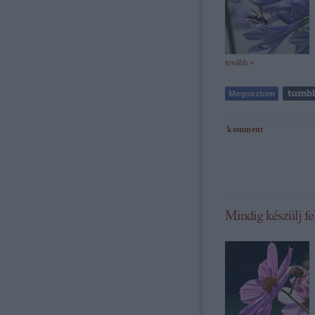
tovább »
komment
Mindig készülj fel