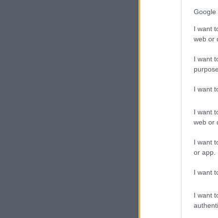
Google 
Ha elég felkészült
I want t
web or d
I want t
purpose
I want 
tovább »
I want t
web or d
I want t
or app.
komment
I want t
I want t
authenti
"Törődj a perccel.