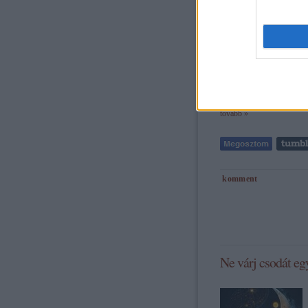
tovább »
komment
Ne várj csodát egy