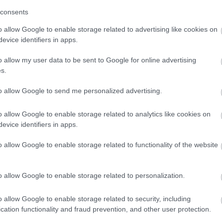
Hét
2024.11.22. 22:16
RIARIA
consents
4
 vagy, bármi a tiéd lehet, amit csak szeretnél!
11
o allow Google to enable storage related to advertising like cookies on
18
evice identifiers in apps.
25
<<
Egyszer egy könyvben olvastam, hogy amiben részünk van, meg amit
birtokolunk, az azért a miénk, mert egyszer már ezt mi kiérdemeltük. Jót
o allow my user data to be sent to Google for online advertising
tettünk valamikor, segítettünk valakinek valamikor, meg egyáltalán a saját jó
s.
természetünk vezetett oda, hogy annyi mindenben lehetett eddig is részünk
2026
és annyi…
2026 
to allow Google to send me personalized advertising.
2026 
2026
2026 
2026
o allow Google to enable storage related to analytics like cookies on
2026
evice identifiers in apps.
2026
Tetszik
2025
0
2025
o allow Google to enable storage related to functionality of the website
2025
2025
Tová
o allow Google to enable storage related to personalization.
RSS 
o allow Google to enable storage related to security, including
2024.11.22. 18:28
RIARIA
beje
cation functionality and fraud prevention, and other user protection.
Atom
.."
beje