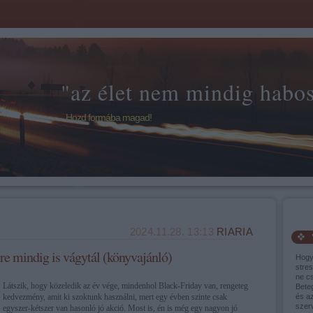
"az élet nem mindig habos 
Hozd formába magad!
2024.11.28. 13:13
RIARIA
mindig is vágytál (könyvajánló)
Hogy
stres
ne cs
Látszik, hogy közeledik az év vége, mindenhol Black-Friday van, rengeteg
Bete
kedvezmény, amit ki szoktunk használni, mert egy évben szinte csak
és a
szer
egyszer-kétszer van hasonló jó akció. Most is, én is még egy nagyon jó