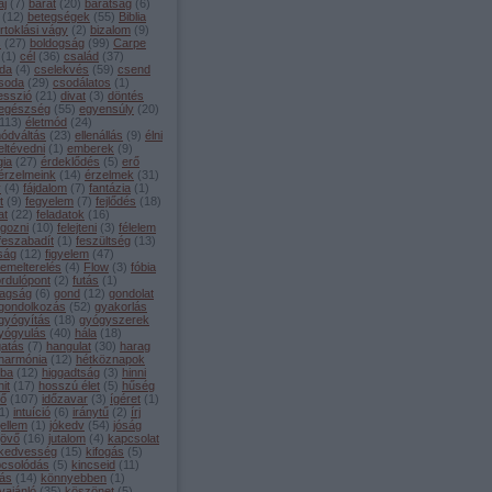
aj
(
7
)
barát
(
20
)
barátság
(
6
)
(
12
)
betegségek
(
55
)
Biblia
irtoklási vágy
(
2
)
bizalom
(
9
)
s
(
27
)
boldogság
(
99
)
Carpe
(
1
)
cél
(
36
)
család
(
37
)
da
(
4
)
cselekvés
(
59
)
csend
soda
(
29
)
csodálatos
(
1
)
esszió
(
21
)
divat
(
3
)
döntés
egészség
(
55
)
egyensúly
(
20
)
113
)
életmód
(
24
)
módváltás
(
23
)
ellenállás
(
9
)
élni
eltévedni
(
1
)
emberek
(
9
)
gia
(
27
)
érdeklődés
(
5
)
erő
érzelmeink
(
14
)
érzelmek
(
31
)
y
(
4
)
fájdalom
(
7
)
fantázia
(
1
)
t
(
9
)
fegyelem
(
7
)
fejlődés
(
18
)
at
(
22
)
feladatok
(
16
)
lgozni
(
10
)
felejteni
(
3
)
félelem
feszabadít
(
1
)
feszültség
(
13
)
lság
(
12
)
figyelem
(
47
)
lemelterelés
(
4
)
Flow
(
3
)
fóbia
ordulópont
(
2
)
futás
(
1
)
agság
(
6
)
gond
(
12
)
gondolat
gondolkozás
(
52
)
gyakorlás
gyógyítás
(
18
)
gyógyszerek
yógyulás
(
40
)
hála
(
18
)
gatás
(
7
)
hangulat
(
30
)
harag
harmónia
(
12
)
hétköznapok
iba
(
12
)
higgadtság
(
3
)
hinni
hit
(
17
)
hosszú élet
(
5
)
hűség
dő
(
107
)
időzavar
(
3
)
ígéret
(
1
)
1
)
intuíció
(
6
)
iránytű
(
2
)
írj
jellem
(
1
)
jókedv
(
54
)
jóság
jövő
(
16
)
jutalom
(
4
)
kapcsolat
kedvesség
(
15
)
kifogás
(
5
)
pcsolódás
(
5
)
kincseid
(
11
)
tás
(
14
)
könnyebben
(
1
)
vajánló
(
35
)
köszönet
(
5
)