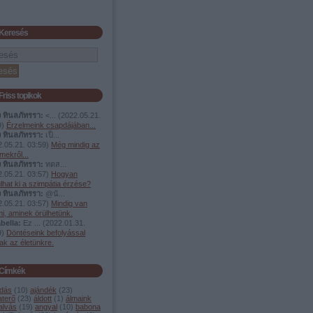
Keresés
Friss topikok
ง ทินลภัทรรา:
<...
(
2022.05.21.
9
)
Érzelmeink csapdájában...
ง ทินลภัทรรา:
เป็...
.05.21. 03:59
)
Még mindig az
mekről...
ง ทินลภัทรรา:
ทดส...
.05.21. 03:57
)
Hogyan
lhat ki a szimpátia érzése?
ง ทินลภัทรรา:
@น้...
.05.21. 03:57
)
Mindig van
i, aminek örülhetünk.
bella:
Ez ...
(
2022.01.31.
9
)
Döntéseink befolyással
ak az életünkre.
Címkék
dás
(
10
)
ajándék
(
23
)
aterő
(
23
)
áldott
(
1
)
álmaink
alvás
(
19
)
angyal
(
10
)
babona