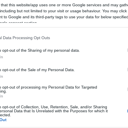
Univ
 that this website/app uses one or more Google services and may gath
vágy
(
42
)
including but not limited to your visit or usage behaviour. You may click 
várni
(
65
)
 to Google and its third-party tags to use your data for below specifi
viss
ogle consent section.
(
2
)
z
2024.11.23. 06:06
RIARIA
n... (könyvajánló)
l Data Processing Opt Outs
A gy
illó
Amióta beteg lettem, nagyon félek az Alzheimer-kórtól. Azt olvasom, hogy
a BE
o opt-out of the Sharing of my personal data.
ez öröklődik is, igaz, az én családomban senki sem szenvedett ebben a
Érez
kics
betegségben, de ki tudja?! Jobb félni, mint megijedni. Egy nagyszerű
In
Mint
könyvet ajánlok Neked elolvasásra, ha neked is fontos az agyad egészsége,
vagy
az agyad…
a mi
csak
o opt-out of the Sale of my Personal Data.
érzé
ener
In
(Mul
utal
arom
to opt-out of processing my Personal Data for Targeted
vita
ing.
Tetszik
0
In
o opt-out of Collection, Use, Retention, Sale, and/or Sharing
ersonal Data that Is Unrelated with the Purposes for which it
lected.
Out