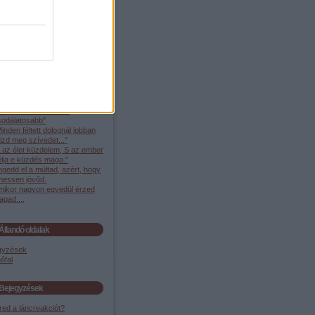
Egyéb
Top 5
ok van, mi csodálatos, de az
mbernél nincs semmi
sodálatosabb"
inden féltett dolognál jobban
izd meg szívedet..."
..az élet küzdelem, S az ember
élja e küzdés maga."
gedd el a múltad, azért, hogy
ehessen jövőd.
mikor nagyon egyedül érzed
gad...,
Állandó oldalak
gyzések
őfal
Bejegyzések
red a láncreakciót?