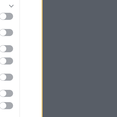
Ked
Sze
Csü
Pén
Szo
Vas
1
2
3
5
6
7
8
9
10
12
13
14
15
16
17
19
20
21
22
23
24
26
27
28
29
30
<
Archív
>
>>
Archívum
 augusztus
(
27
)
július
(
79
)
június
(
83
)
 május
(
49
)
április
(
56
)
 március
(
38
)
 február
(
46
)
 január
(
67
)
 december
(
36
)
 november
(
35
)
 október
(
40
)
 szeptember
(
28
)
bb
...
Feedek
2.0
gyzések
,
kommentek
gyzések
,
kommentek