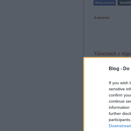
komment
Valaminek a vége,
Blog -
Do 
If you wish 
sensitive in
confirm you
continue se
tovább »
information 
further disc
participants
Downstream 
komment