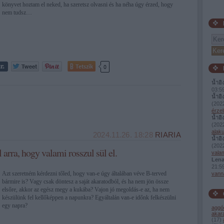
könyvet hoztam el neked, ha szeretsz olvasni és ha néha úgy érzed, hogy
nem tudsz…
Tetszik
0
น้ำอิ
03:5
น้ำอิ
(
2022
érzel
น้ำอิ
(
2022
alaku
2024.11.26. 18:28
RIARIA
น้ำอิ
(
2022
 arra, hogy valami rosszul sül el.
valam
Lena
21:5
Azt szeretném kérdezni tőled, hogy van-e úgy általában véve B-terved
vann
bármire is? Vagy csak döntesz a saját akaratodból, és ha nem jön össze
elsőre, akkor az egész megy a kukába? Vajon jó megoldás-e az, ha nem
készülünk fel kellőképpen a napunkra? Egyáltalán van-e időnk felkészülni
egy napra?
aggó
akar
(
17
)