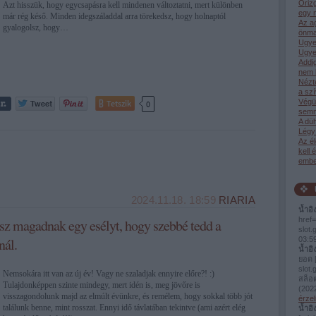
Őrizg
Azt hisszük, hogy egycsapásra kell mindenen változtatni, mert különben
egy n
már rég késő. Minden idegszáladdal arra törekedsz, hogy holnaptól
Az a
gyalogolsz, hogy…
önma
Ugye
Ugye
Addi
nem 
Nézt
a sz
Végü
Tetszik
0
semm
A dü
Légy 
Az él
kell 
ember
2024.11.18. 18:59
RIARIA
น้ำอิ
href=
sz magadnak egy esélyt, hogy szebbé tedd a
slot
nál.
03:5
น้ำอิ
ยอด [
slot.
Nemsokára itt van az új év! Vagy ne szaladjak ennyire előre?! :)
สล็อ
Tulajdonképpen szinte mindegy, mert idén is, meg jövőre is
(
2022
visszagondolunk majd az elmúlt évünkre, és remélem, hogy sokkal több jót
érzel
találunk benne, mint rosszat. Ennyi idő távlatában tekintve (ami azért elég
น้ำอิ