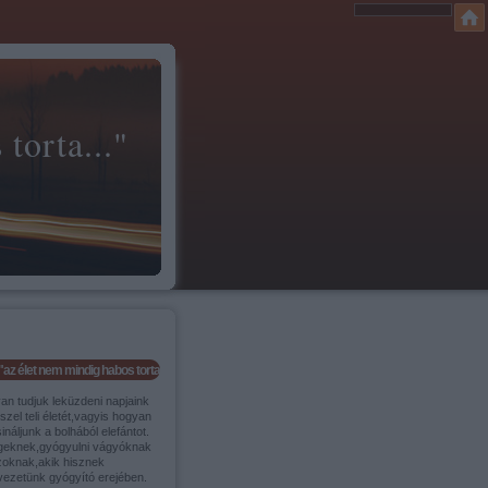
torta..."
"az élet nem mindig habos torta..."
an tudjuk leküzdeni napjaink
szel teli életét,vagyis hogyan
ináljunk a bolhából elefántot.
geknek,gyógyulni vágyóknak
zoknak,akik hisznek
vezetünk gyógyító erejében.