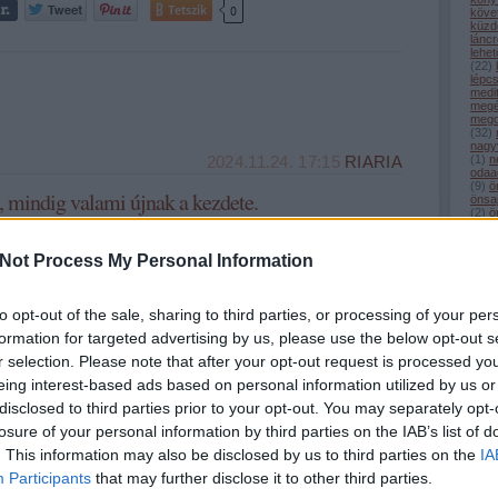
Tetszik
0
köve
küzd
lánc
lehe
(
22
)
lépc
medi
megé
mego
(
32
)
nagy
(
1
)
n
2024.11.24. 17:15
RIARIA
odaa
(
9
)
ö
 mindig valami újnak a kezdete.
önsaj
(
2
)
ö
(
1
)
ö
pihe
"Amikor valami véget ér, az mindig valami újnak a kezdetét jelenti, akkor is,
(
32
)
Not Process My Personal Information
ha éppen nem vesszük észre." (Laura Marshall) -, ezért nem kell félnünk
(
50
)
(
9
)
r
attól, ha esetleg megtorpantunk valahol. Nem vettük észre a jeleket, viszont
(
69
)
megfogadhatjuk, hogy ezután jobban nyitva tartjuk majd a szemünket.
(
34
)
to opt-out of the sale, sharing to third parties, or processing of your per
(
13
)
(
44
)
formation for targeted advertising by us, please use the below opt-out s
szel
r selection. Please note that after your opt-out request is processed y
szép
szer
eing interest-based ads based on personal information utilized by us or
szere
(
22
)
disclosed to third parties prior to your opt-out. You may separately opt-
(
3
)
t
tanul
losure of your personal information by third parties on the IAB’s list of
Tetszik
0
tehet
. This information may also be disclosed by us to third parties on the
term
IA
(
34
)
Participants
that may further disclose it to other third parties.
tudá
türel