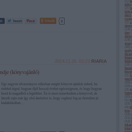
(
1
)
b
béke
(
2
)
b
bölc
diem
csap
Tetszik
0
(
2
)
c
depr
(
14
)
élet
(
élet
(
19
)
ener
(
60
)
esél
fárad
felad
2024.11.25. 02:22
RIARIA
feldo
(
26
)
fiata
endje (könyvajánló)
figye
(
3
)
f
gazd
(
56
)
Egy nagyon olvasmányos stílusban megírt könyvet ajánlok neked, ha
(
33
)
érdekel téged, hogyan éljél hosszú éveket egészségesen, és hogy hogyan
(
3
)
g
halo
hozd ki magadból a legtöbbet. Én is most ismerkedem a könyvvel, de
(
20
)
látszik rajta már így első átnézésre is, hogy segíteni fog az étrendem jó
(
1
)
h
kialakításában.…
(
15
)
(
4
)
i
ima
(
(
16
)
(
21
)
(
12
)
kika
kitar
köny