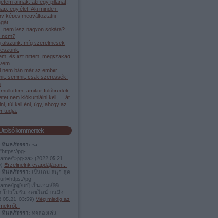
etem annak, aki egy pillanat,
ap, egy élet. Aki minden.
gy képes megváltoztatni
gát.
, nem lesz nagyon sokára?
 nem?
g alszunk, míg szerelmesek
leszünk.
em, és azt hittem, megszakad
ívem.
l nem bán már az ember
it, semmit, csak szeressék!
h
mellettem, amikor felébredek.
etet nem kiókumlálni kell, ... át
élni, túl kell éni, úgy, ahogy az
 tudja.
Utolsó kommentek
ง ทินลภัทรรา:
<a
"https://pg-
.game/">pg</a>
(
2022.05.21.
9
)
Érzelmeink csapdájában...
ง ทินลภัทรรา:
เป็นเกม สนุก สุด
url=https://pg-
game/]pg[/url] เป็นเกมส์พีจี
ต โปรโมชั่น ออนไลน์ บนมือ...
.05.21. 03:59
)
Még mindig az
mekről...
ง ทินลภัทรรา:
ทดลองเล่น