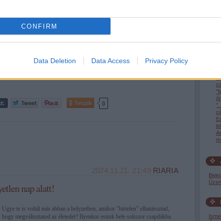
"Törődj a perccel... (...) Ami volt, ami elmúlt, ami megtörtént, azon már
CONFIRM
úgysem segíthetünk. S ami lesz, ami jön, ami vár ránk, ahhoz oly kevés a
közünk, annyira nem szólhatunk bele... Ragadd meg a percet! A perc -
biztos. A pillanatnyi jelennek talán gazdája vagy..." (Szilvási…
Data Deletion
Data Access
Privacy Policy
"S
e
c
"M
őr
Tetszik
0
".
c
En
l
A
ma
2024.11.21. 21:49
RIARIA
Beje
Üzen
etlen nap alatt!
Ugye te is voltál már abban a helyzetben, amikor "hirtelen" elhatároztad,
hogy megváltoztatod az életedet? Ilyenkor esünk bele sokszor csapdákba.
Isme