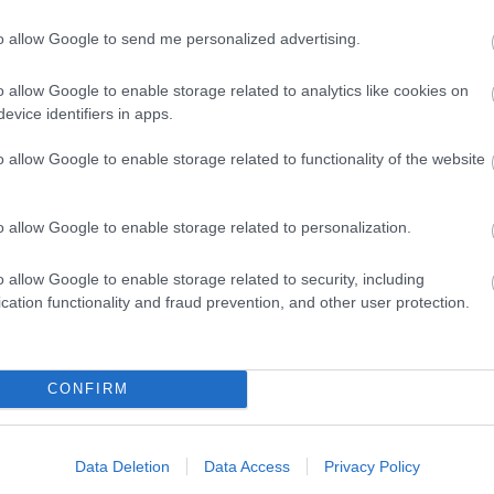
3
10
17
to allow Google to send me personalized advertising.
24
31
<<
o allow Google to enable storage related to analytics like cookies on
evice identifiers in apps.
2026
o allow Google to enable storage related to functionality of the website
2026 
2026 
2026
2026 
2026
o allow Google to enable storage related to personalization.
2026
2026
2025
o allow Google to enable storage related to security, including
2025
cation functionality and fraud prevention, and other user protection.
2025
2025
Tová
CONFIRM
RSS 
beje
Atom
beje
Data Deletion
Data Access
Privacy Policy