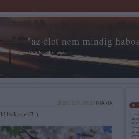
"az élet nem mindig habos 
Hozd formába magad!
2026.05.07. 09:24
RIARIA
ik! Esik az eső! :)
Hogy
stres
ne cs
Bete
és a
szer