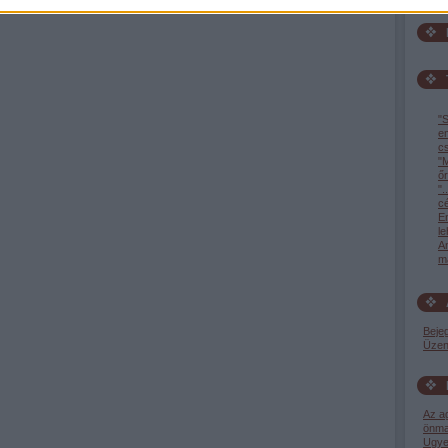
"S
e
c
"M
őr
".
c
En
l
A
ma
Beje
Üzen
Az a
önma
Ugye