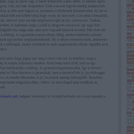
áltunk, vagy az egyik vagy a másik természeti csapás elérte, és minden egyes
(
1
)
b
béke
yott, volt, ami már virágzáskor. Ezek a tavaszi fagyok mindig megkezelték
(
2
)
b
. Most az idén nem fagyott el, szerintem a véletlennek köszönhetően, de jött ez
bölc
 sokkal több eső kellett volna hogy essen, de nem esett. Locsoltuk a barackfát,
diem
csap
szik, sikerrel, mert ma már megérkezett éjjel az eső, szerencsére. Tudom,
(
2
)
c
tben, és hallottam, hogy a szőlő is elfagyott a tavasszal, így nagy kárt
depr
 drágulást hoz maga után, amit nem vagyunk képesek követni. Már évek óta
(
14
)
élet
(
a zöldség- és a gyümölcsszezon idején, főleg, amikor bejönnek a primer
élet
azok egyszerűen megfizethetetlenek. Mi is itthon veteményezünk, amennyire
(
19
)
ok a zöldségek, amiket szeretünk és amik megteremnek nálunk, legalább azok
ener
(
60
)
unkra.
esél
fárad
ést azért, hogy jöjjön már meg a várva várt eső, és remélem, hogy a
felad
feldo
át, és szépen helyretesz mindent. Azért írtam most erről, mert ez egy
(
26
)
yban befolyásolja a zöldség- és gyümölcsfogyasztásunkat. Így is keveset
fiata
mit az Okos tányéron is javasolnak, mert a tányérod fele jó, ha zöldséggel
figye
(
3
)
f
a, és minden étkezéshez is jó, ha eszünk mindig zöldségfélét. Remélem,
gazd
ajd tartani magunkat ehhez, feltéve, ha nem drágul meg brutálisan az
(
56
)
tunk.
(
33
)
(
3
)
g
halo
dámabb dalt,
hallgasd szeretettel, és formáld kedvedre ezt a szép napodat is.
(
20
)
(
1
)
h
(
15
)
(
4
)
i
ima
(
(
16
)
(
21
)
(
12
)
kika
kitar
köny