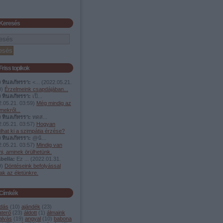
Keresés
Friss topikok
ง ทินลภัทรรา:
<...
(
2022.05.21.
9
)
Érzelmeink csapdájában...
ง ทินลภัทรรา:
เป็...
.05.21. 03:59
)
Még mindig az
mekről...
ง ทินลภัทรรา:
ทดส...
.05.21. 03:57
)
Hogyan
lhat ki a szimpátia érzése?
ง ทินลภัทรรา:
@น้...
.05.21. 03:57
)
Mindig van
i, aminek örülhetünk.
bella:
Ez ...
(
2022.01.31.
9
)
Döntéseink befolyással
ak az életünkre.
Címkék
dás
(
10
)
ajándék
(
23
)
aterő
(
23
)
áldott
(
1
)
álmaink
alvás
(
19
)
angyal
(
10
)
babona