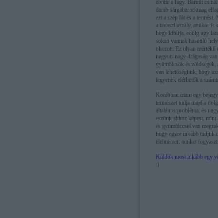
elvitte a fagy. Bármit csin
darab sárgabarackmag elfag
ezt a szép fát és a termést
a tavaszi aszály, amikor is
hogy kibírja, eddig úgy lát
sokan vannak hasonló helyze
okozott. Ez olyan mértékű
nagyon-nagy drágaság van 
gyümölcsök és zöldségek, 
van lehetőségünk, hogy az
legyenek elérhetők a szám
Korábban írtam egy bejegyz
természet tudja majd a dolg
általános probléma, és nag
eszünk ahhoz képest, mint a
és gyümölccsel van megrakv
hogy egyre inkább tudjuk m
élelmiszer, amiket fogyasz
Küldök most inkább egy vi
:)