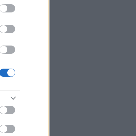
erzum
(
2
)
ünnepek
(
12
)
út
(
27
)
(
22
)
választás
(
5
)
változások
változtass
(
40
)
váratlan
(
7
)
(
17
)
véletlenek
(
20
)
vidámság
világ
(
29
)
virág
(
19
)
zaemlékezés
(
3
)
visszaesés
ene
(
21
)
Címkefelhő
Blogajánló
olatok - 2026.08.07.
lt heti bejegyzésemet felkapta
lgoritmus. Fura érzés volt.
zer csak jött egy e-mail, hogy
rült a címlapra. Egyrészt
lgett az egómnak, hogy ez
en jó. Másrészt viszont volt
em egy furcsa érzés. Mintha
len túl sok ember pillanthatna
 gondolataimba, az
éseimbe.A…
tor76.blog.hu
Naptár
augusztus 2026
Ked
Sze
Csü
Pén
Szo
Vas
1
2