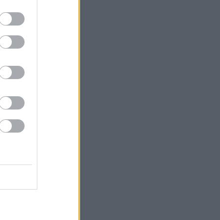
4
5
6
7
8
9
11
12
13
14
15
16
18
19
20
21
22
23
25
26
27
28
29
30
<
Archív
Archívum
 augusztus
(
25
)
július
(
79
)
június
(
83
)
 május
(
49
)
április
(
56
)
 március
(
38
)
 február
(
46
)
 január
(
67
)
 december
(
36
)
 november
(
35
)
 október
(
40
)
 szeptember
(
28
)
bb
...
Feedek
2.0
gyzések
,
kommentek
gyzések
,
kommentek