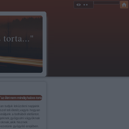
torta..."
"az élet nem mindig habos torta..."
an tudjuk leküzdeni napjaink
szel teli életét,vagyis hogyan
ináljunk a bolhából elefántot.
geknek,gyógyulni vágyóknak
zoknak,akik hisznek
vezetünk gyógyító erejében.