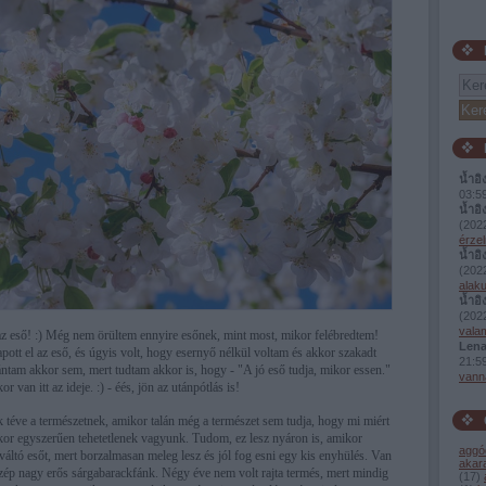
น้ำอิ
03:5
น้ำอิ
(
2022
érzel
น้ำอิ
(
2022
alaku
น้ำอิ
(
2022
valam
 az eső! :) Még nem örültem ennyire esőnek, mint most, mikor felébredtem!
Lena
pott el az eső, és úgyis volt, hogy esernyő nélkül voltam és akkor szakadt
21:5
ántam akkor sem, mert tudtam akkor is, hogy - "A jó eső tudja, mikor essen."
vann
 van itt az ideje. :) - éés, jön az utánpótlás is!
téve a természetnek, amikor talán még a természet sem tudja, hogy mi miért
kkor egyszerűen tehetetlenek vagyunk. Tudom, ez lesz nyáron is, amikor
aggó
áltó esőt, mert borzalmasan meleg lesz és jól fog esni egy kis enyhülés. Van
akar
ép nagy erős sárgabarackfánk. Négy éve nem volt rajta termés, mert mindig
(
17
)