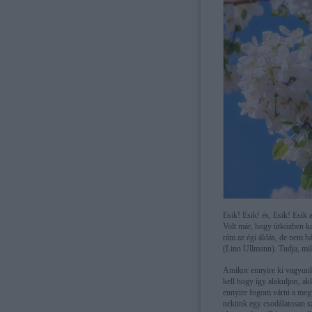
Esik! Esik! és, Esik! Esik
Volt már, hogy útközben ka
rám az égi áldás, de nem b
(Linn Ullmann). Tudja, mikor
Amikor ennyire ki vagyunk 
kell hogy így alakuljon, a
ennyire fogom várni a megv
nekünk egy csodálatosan sz