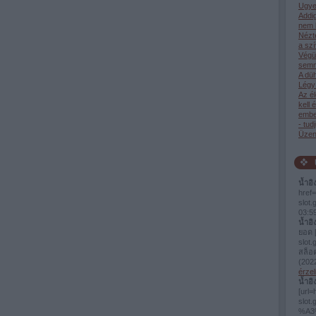
Ugye
Addi
nem 
Nézt
a sz
Végü
semm
A dü
Légy 
Az él
kell 
ember
- tud
Üzen
น้ำอิ
href=
slot
03:5
น้ำอิ
ยอด [
slot.
สล็อ
(
2022
érzel
น้ำอิ
[url=
slo
%A3