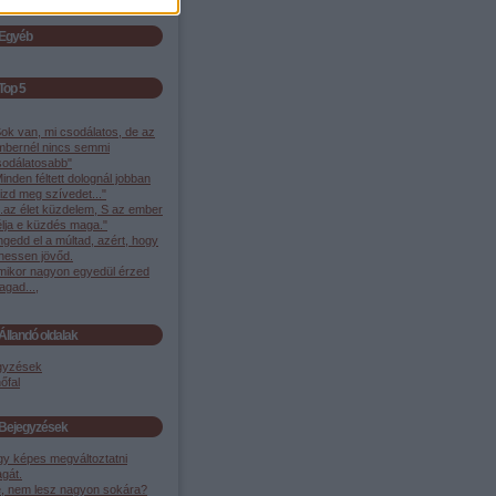
Egyéb
Top 5
ok van, mi csodálatos, de az
mbernél nincs semmi
sodálatosabb"
inden féltett dolognál jobban
izd meg szívedet..."
..az élet küzdelem, S az ember
élja e küzdés maga."
gedd el a múltad, azért, hogy
ehessen jövőd.
mikor nagyon egyedül érzed
gad...,
Állandó oldalak
gyzések
őfal
Bejegyzések
gy képes megváltoztatni
gát.
, nem lesz nagyon sokára?