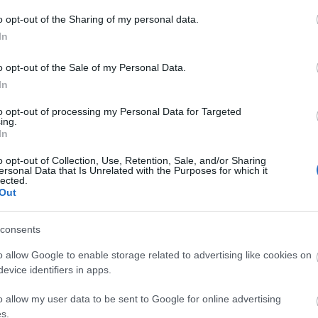
Univ
vágy
o opt-out of the Sharing of my personal data.
(
42
)
várni
In
(
65
)
Képzeld el...!
viss
(
2
)
z
o opt-out of the Sale of my Personal Data.
In
Gond
A mú
to opt-out of processing my Personal Data for Targeted
az a
ing.
Egys
In
kike
híze
mily
o opt-out of Collection, Use, Retention, Sale, and/or Sharing
benn
ersonal Data that Is Unrelated with the Purposes for which it
hirte
be a
lected.
érz
Out
vic
consents
o allow Google to enable storage related to advertising like cookies on
evice identifiers in apps.
o allow my user data to be sent to Google for online advertising
Hét
s.