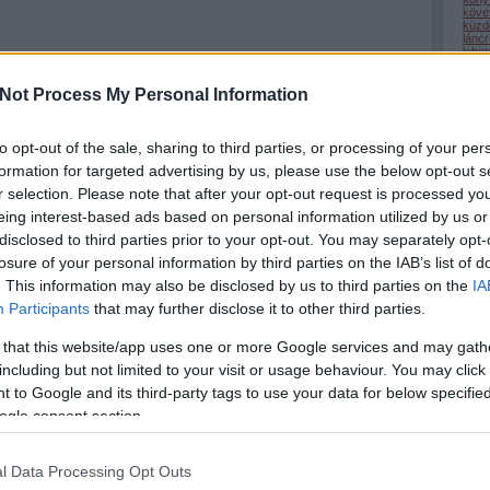
köve
küzd
lánc
lehe
Tetszik
0
(
22
)
lépc
medi
Not Process My Personal Information
megé
mego
(
32
)
nagy
to opt-out of the sale, sharing to third parties, or processing of your per
(
1
)
n
formation for targeted advertising by us, please use the below opt-out s
odaa
(
9
)
ö
r selection. Please note that after your opt-out request is processed y
önsaj
(
2
)
ö
eing interest-based ads based on personal information utilized by us or
(
1
)
ö
pihe
disclosed to third parties prior to your opt-out. You may separately opt-
(
32
)
losure of your personal information by third parties on the IAB’s list of
(
50
)
(
9
)
r
. This information may also be disclosed by us to third parties on the
IA
(
69
)
(
34
)
Participants
that may further disclose it to other third parties.
(
13
)
(
44
)
szel
 that this website/app uses one or more Google services and may gath
Addig alszunk,
Néztem, és azt
szép
míg szerelmesek
hittem,
szer
including but not limited to your visit or usage behaviour. You may click 
szere
nem leszünk.
megszakad a
 to Google and its third-party tags to use your data for below specifi
(
22
)
szívem.
(
3
)
t
ogle consent section.
tanul
tehet
term
(
34
)
l Data Processing Opt Outs
tudá
türel