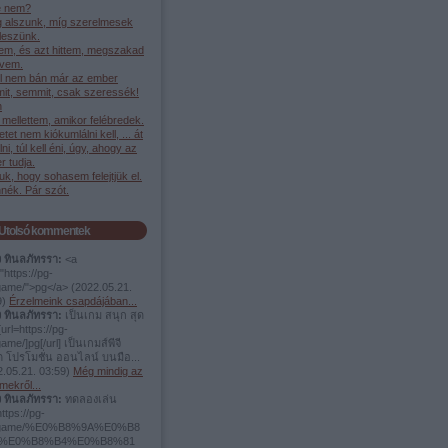
 nem?
g alszunk, míg szerelmesek
leszünk.
em, és azt hittem, megszakad
ívem.
l nem bán már az ember
it, semmit, csak szeressék!
h
mellettem, amikor felébredek.
etet nem kiókumlálni kell, ... át
élni, túl kell éni, úgy, ahogy az
 tudja.
juk, hogy sohasem felejtjük el.
nék. Pár szót.
Utolsó kommentek
ง ทินลภัทรรา:
<a
"https://pg-
.game/">pg</a>
(
2022.05.21.
9
)
Érzelmeink csapdájában...
ง ทินลภัทรรา:
เป็นเกม สนุก สุด
url=https://pg-
game/]pg[/url] เป็นเกมส์พีจี
ต โปรโมชั่น ออนไลน์ บนมือ...
.05.21. 03:59
)
Még mindig az
mekről...
ง ทินลภัทรรา:
ทดลองเล่น
https://pg-
t.game/%E0%B8%9A%E0%B8
%E0%B8%B4%E0%B8%81