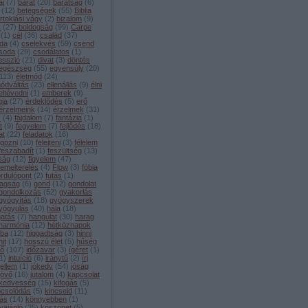
aj
(
7
)
barát
(
20
)
barátság
(
6
)
(
12
)
betegségek
(
55
)
Biblia
irtoklási vágy
(
2
)
bizalom
(
9
)
s
(
27
)
boldogság
(
99
)
Carpe
(
1
)
cél
(
36
)
család
(
37
)
da
(
4
)
cselekvés
(
59
)
csend
soda
(
29
)
csodálatos
(
1
)
esszió
(
21
)
divat
(
3
)
döntés
egészség
(
55
)
egyensúly
(
20
)
113
)
életmód
(
24
)
módváltás
(
23
)
ellenállás
(
9
)
élni
eltévedni
(
1
)
emberek
(
9
)
gia
(
27
)
érdeklődés
(
5
)
erő
érzelmeink
(
14
)
érzelmek
(
31
)
y
(
4
)
fájdalom
(
7
)
fantázia
(
1
)
t
(
9
)
fegyelem
(
7
)
fejlődés
(
18
)
at
(
22
)
feladatok
(
16
)
lgozni
(
10
)
felejteni
(
3
)
félelem
feszabadít
(
1
)
feszültség
(
13
)
lság
(
12
)
figyelem
(
47
)
lemelterelés
(
4
)
Flow
(
3
)
fóbia
ordulópont
(
2
)
futás
(
1
)
agság
(
6
)
gond
(
12
)
gondolat
gondolkozás
(
52
)
gyakorlás
gyógyítás
(
18
)
gyógyszerek
yógyulás
(
40
)
hála
(
18
)
gatás
(
7
)
hangulat
(
30
)
harag
harmónia
(
12
)
hétköznapok
iba
(
12
)
higgadtság
(
3
)
hinni
hit
(
17
)
hosszú élet
(
5
)
hűség
dő
(
107
)
időzavar
(
3
)
ígéret
(
1
)
1
)
intuíció
(
6
)
iránytű
(
2
)
írj
jellem
(
1
)
jókedv
(
54
)
jóság
jövő
(
16
)
jutalom
(
4
)
kapcsolat
kedvesség
(
15
)
kifogás
(
5
)
pcsolódás
(
5
)
kincseid
(
11
)
tás
(
14
)
könnyebben
(
1
)
vajánló
(
35
)
köszönet
(
5
)