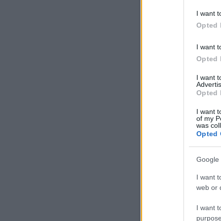
I want t
Opted 
Mindenkinek van
egy különleges
I want t
ember az
életében,..
Opted 
I want 
Advertis
Opted 
I want t
of my P
was col
Opted 
Google 
I want t
web or d
I want t
purpose