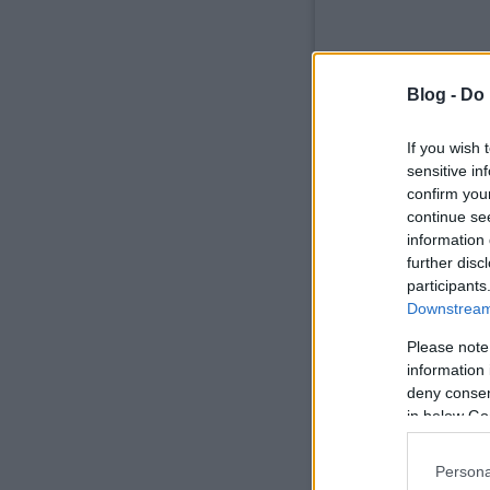
Blog -
Do 
komment
If you wish 
sensitive in
confirm you
Ajánlott bejegyzések:
continue se
information 
further disc
participants
Downstream 
Please note
Az agy képes
megváltoztatni
information 
önmagát.
deny consent
in below Go
Persona