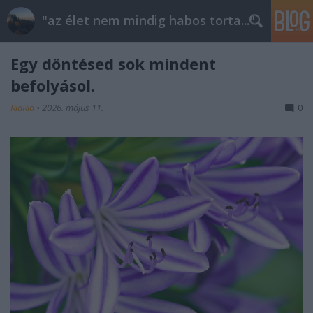
"az élet nem mindig habos torta..."
Egy döntésed sok mindent
befolyásol.
RiaRia
•
2026. május 11.
0