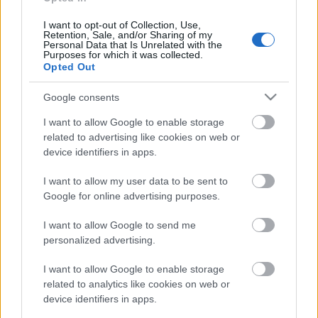
Az időnk olykor gyorsan telik, és ez szintén sok
mindent tud befolyásolni. A saját döntéseddel is
I want to opt-out of Collection, Use,
Retention, Sale, and/or Sharing of my
kapcsolatban van, mert ha túl későn reagálsz
Personal Data that Is Unrelated with the
valamire, lehet, hogy lemaradsz valamiről, ami
Purposes for which it was collected.
Opted Out
fontos lenne az életedben. Ezért kell folyamatosan
fejlődnöd, hogy képes legyél olykor még az időt is
Google consents
legyőzni ahhoz, hogy a terved, az álmod vagy a célod
az teljesülhessen. De ehhez ugye előbb mindenben
I want to allow Google to enable storage
jól kell tudnod dönteni. Csak akkor lehetsz nyugodt,
related to advertising like cookies on web or
ha a döntésed minden szempontból kikezdhetetlen
device identifiers in apps.
és a te javadat, sőt mások érdekét is szolgálják. Ha
biztos vagy önmagadban, bátran állj ki a
I want to allow my user data to be sent to
nézeteidért, és bátran vállald a döntéseid
Google for online advertising purposes.
következményét. Minden döntésed egy vélemény is
I want to allow Google to send me
tulajdonképpen rólad, és arról, hogyan gondolkodol
personalized advertising.
és milyen elképzelésed van a világról.
I want to allow Google to enable storage
"Az életben (...) mindannyiunk számára nyitva áll a
related to analytics like cookies on web or
lehetőség, hogy valami különlegeset tegyünk, és
device identifiers in apps.
amikor a szívünk mélyén tudjuk, mi az, akkor meg