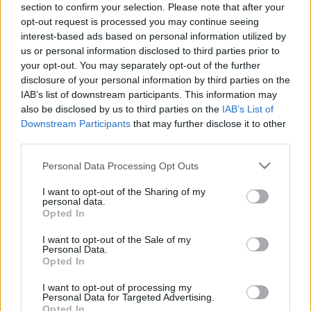
dolgok, amiket nem értesz, ezért kell jó alaposan
section to confirm your selection. Please note that after your
megvizsgálni minden okot és okozatot egy helyzettel
opt-out request is processed you may continue seeing
kapcsolatban. Hogy tudd, hogy jó döntést hoztál, el
interest-based ads based on personal information utilized by
kell tudnod számolni önmagaddal, a saját
us or personal information disclosed to third parties prior to
egyéniségeddel, a gondolataid tisztaságával. Ha
your opt-out. You may separately opt-out of the further
bármiben kétely merül fel benned, újra
disclosure of your personal information by third parties on the
vizsgálódnod kell, mert jó és helyes döntést csak
IAB’s list of downstream participants. This information may
tiszta tudattal tudsz hozni. Ha őszintén hiszel abban,
also be disclosed by us to third parties on the
IAB’s List of
hogy számít a te véleményed is, akkor a figyelmed
Downstream Participants
that may further disclose it to other
arra fog irányulni, hogy nyíltan ki tudd fejezni azt,
third parties.
amit szeretnél megosztani másokkal. Van, hogy a te
Please note that this website/app uses one or more Google
Personal Data Processing Opt Outs
véleményed nem egyezik másokéval, ez még nem
services and may gather and store information including but
elég ahhoz, hogy azt hidd, hogy a te álláspontod a
not limited to your visit or usage behaviour. You may click to
I want to opt-out of the Sharing of my
helytelen. Van, hogy a pillanat tört része alatt kell
personal data.
grant or deny consent to Google and its third-party tags to
cselekedned, és ehhez gyors döntések kellenek, gyors
Opted In
use your data for below specified purposes in below Google
észjárás és jó megfigyelőképesség és annak a
consent section.
I want to opt-out of the Sale of my
tudata, hogy képes vagy gyorsan dönteni, és képes
Personal Data.
vagy ilyenkor jól és helyesen dönteni. Ha tudod,
Opted In
hogy igazad van, tarts ki mellette, és ne hagyd
I want to opt-out of processing my
magad befolyásolni mások által.
Personal Data for Targeted Advertising.
Opted In