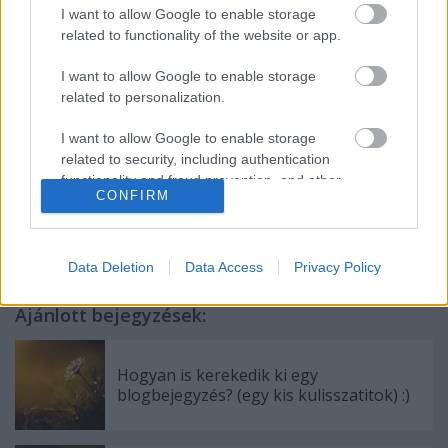
kell tennünk, mert akkor nem kötelesség lesz, hanem
I want to allow Google to enable storage
gyönyörűség." (Erica James)
related to functionality of the website or app.
Hallgass meg egy dalt,
s legyen szép ez a heted is. :)
I want to allow Google to enable storage
related to personalization.
I want to allow Google to enable storage
related to security, including authentication
functionality and fraud prevention, and other
CONFIRM
user protection.
Data Deletion
Data Access
Privacy Policy
Ajánlott bejegyzések:
Hogyan is kerekedik ki egy
blogbejegyzés? (egy kis kulisszatitok) :)