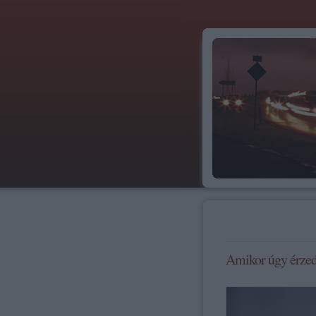
Amikor úgy érzed,