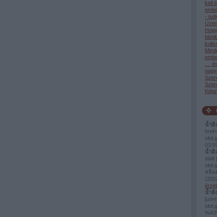
kell 
ember
- tud
Üzen
Hogy
blog
kulis
Mind
ember
..., 
nagy
Szer
Szere
Képze
น้ำอิ
href=
slot
03:5
น้ำอิ
ยอด [
slot.
สล็อ
(
2022
érzel
น้ำอิ
[url=
slo
%A3