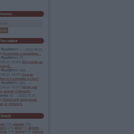
Keresés
Friss topikok
ง ทินลภัทรรา:
<...
(
2022.05.21.
9
)
Érzelmeink csapdájában...
ง ทินลภัทรรา:
เป็...
.05.21. 03:59
)
Még mindig az
mekről...
ง ทินลภัทรรา:
ทดส...
.05.21. 03:57
)
Hogyan
lhat ki a szimpátia érzése?
ง ทินลภัทรรา:
@น้...
.05.21. 03:57
)
Mindig van
i, aminek örülhetünk.
bella:
Ez ...
(
2022.01.31.
9
)
Döntéseink befolyással
ak az életünkre.
Címkék
dás
(
10
)
ajándék
(
23
)
aterő
(
23
)
áldott
(
1
)
álmaink
alvás
(
19
)
angyal
(
10
)
babona