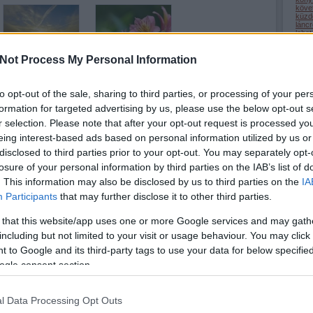
köve
küzd
lánc
lehe
(
22
)
lépc
Not Process My Personal Information
medi
megé
mego
(
32
)
Szeretem a
Csak azért Az
nagy
to opt-out of the sale, sharing to third parties, or processing of your per
(
1
)
n
reggeleket...,
egyetlen napért
formation for targeted advertising by us, please use the below opt-out s
odaa
Érdemes volt
(
9
)
ö
r selection. Please note that after your opt-out request is processed y
önsaj
megszületnem, ...
(
2
)
ö
eing interest-based ads based on personal information utilized by us or
(
1
)
ö
pihe
disclosed to third parties prior to your opt-out. You may separately opt-
(
32
)
losure of your personal information by third parties on the IAB’s list of
(
50
)
(
9
)
r
. This information may also be disclosed by us to third parties on the
IA
(
69
)
(
34
)
Participants
that may further disclose it to other third parties.
(
13
)
(
44
)
szel
 that this website/app uses one or more Google services and may gath
Az ember mindig
Ha elhagysz,
szép
including but not limited to your visit or usage behaviour. You may click 
egyedül van, és
veled mehetek?
szer
szere
soha sincs
 to Google and its third-party tags to use your data for below specifi
(
22
)
egyedül.
(
3
)
t
ogle consent section.
tanul
tehet
term
(
34
)
l Data Processing Opt Outs
tudá
türel