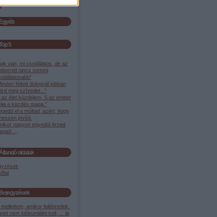
Egyéb
Top 5
ok van, mi csodálatos, de az
mbernél nincs semmi
sodálatosabb"
inden féltett dolognál jobban
izd meg szívedet..."
..az élet küzdelem, S az ember
élja e küzdés maga."
gedd el a múltad, azért, hogy
ehessen jövőd.
mikor nagyon egyedül érzed
gad...,
Állandó oldalak
gyzések
őfal
Bejegyzések
mellettem, amikor felébredek.
etet nem kiókumlálni kell, ... át