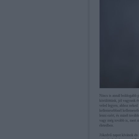
Nincs is annál boldogabb p
körülöttünk, jól vagyunk 
veled legyen, ahhoz neked i
kellemesebbnél kellemesebb 
lenni ezért, és minél tová
vagy még tovább is, mert me
életedben.
Jókedvű napot kívánok én i