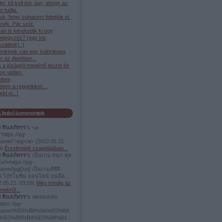
élni, túl kell éni, úgy, ahogy az
 tudja.
juk, hogy sohasem felejtjük el.
nék. Pár szót.
an is kerekedik ki egy
bejegyzés? (egy kis
szatitok) :)
enkinek van egy különleges
 az életében,..
és a jóságtól megértő leszel és
on vidám.
elem
tem a reggeleket...,
ld el...!
Utolsó kommentek
ง ทินลภัทรรา:
<a
"https://pg-
.game/">pg</a>
(
2022.05.21.
9
)
Érzelmeink csapdájában...
ง ทินลภัทรรา:
เป็นเกม สนุก สุด
url=https://pg-
game/]pg[/url] เป็นเกมส์พีจี
ต โปรโมชั่น ออนไลน์ บนมือ...
.05.21. 03:59
)
Még mindig az
mekről...
ง ทินลภัทรรา:
ทดลองเล่น
https://pg-
t.game/%E0%B8%9A%E0%B8
%E0%B8%B4%E0%B8%81