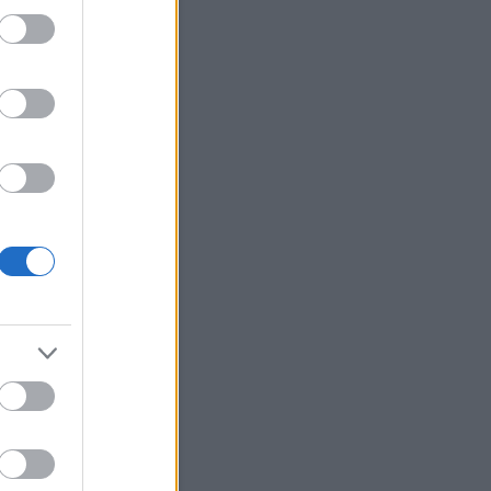
erzum
(
2
)
ünnepek
(
12
)
út
(
27
)
(
22
)
választás
(
5
)
változások
változtass
(
40
)
váratlan
(
7
)
(
17
)
véletlenek
(
20
)
vidámság
világ
(
29
)
virág
(
19
)
zaemlékezés
(
3
)
visszaesés
ene
(
21
)
Címkefelhő
Blogajánló
djuk, hogy sohasem
tjük el.
nak az életünkben olyan
ények, amelyekről -
zben javában zajlanak még -
uk, hogy sohasem felejtjük el.
n egy-egy jó beszélgetés, egy
és, néha egy szép zene; amíg
, egy Hang azt mondja
ed: "szívd magadba jó
en ezt az élményt, mert ebből
 táplálkoznod egy életen…
gyuljvelem.blog.hu
Naptár
augusztus 2026
Ked
Sze
Csü
Pén
Szo
Vas
1
2