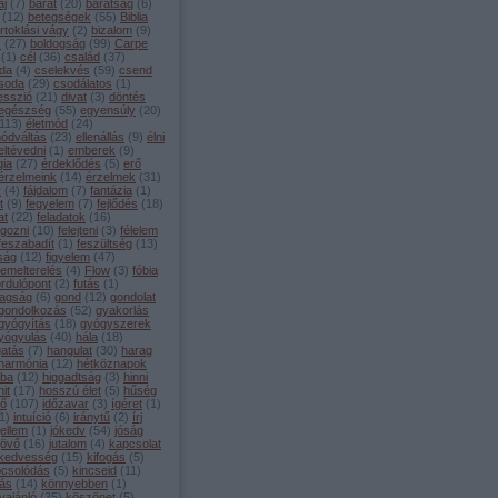
aj
(
7
)
barát
(
20
)
barátság
(
6
)
(
12
)
betegségek
(
55
)
Biblia
irtoklási vágy
(
2
)
bizalom
(
9
)
s
(
27
)
boldogság
(
99
)
Carpe
(
1
)
cél
(
36
)
család
(
37
)
da
(
4
)
cselekvés
(
59
)
csend
soda
(
29
)
csodálatos
(
1
)
esszió
(
21
)
divat
(
3
)
döntés
egészség
(
55
)
egyensúly
(
20
)
113
)
életmód
(
24
)
módváltás
(
23
)
ellenállás
(
9
)
élni
eltévedni
(
1
)
emberek
(
9
)
gia
(
27
)
érdeklődés
(
5
)
erő
érzelmeink
(
14
)
érzelmek
(
31
)
y
(
4
)
fájdalom
(
7
)
fantázia
(
1
)
t
(
9
)
fegyelem
(
7
)
fejlődés
(
18
)
at
(
22
)
feladatok
(
16
)
lgozni
(
10
)
felejteni
(
3
)
félelem
feszabadít
(
1
)
feszültség
(
13
)
lság
(
12
)
figyelem
(
47
)
lemelterelés
(
4
)
Flow
(
3
)
fóbia
ordulópont
(
2
)
futás
(
1
)
agság
(
6
)
gond
(
12
)
gondolat
gondolkozás
(
52
)
gyakorlás
gyógyítás
(
18
)
gyógyszerek
yógyulás
(
40
)
hála
(
18
)
gatás
(
7
)
hangulat
(
30
)
harag
harmónia
(
12
)
hétköznapok
iba
(
12
)
higgadtság
(
3
)
hinni
hit
(
17
)
hosszú élet
(
5
)
hűség
dő
(
107
)
időzavar
(
3
)
ígéret
(
1
)
1
)
intuíció
(
6
)
iránytű
(
2
)
írj
jellem
(
1
)
jókedv
(
54
)
jóság
jövő
(
16
)
jutalom
(
4
)
kapcsolat
kedvesség
(
15
)
kifogás
(
5
)
pcsolódás
(
5
)
kincseid
(
11
)
tás
(
14
)
könnyebben
(
1
)
vajánló
(
35
)
köszönet
(
5
)