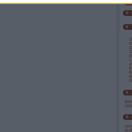
"S
e
c
"M
őr
".
c
En
l
A
ma
Beje
Üzen
Légy 
Az él