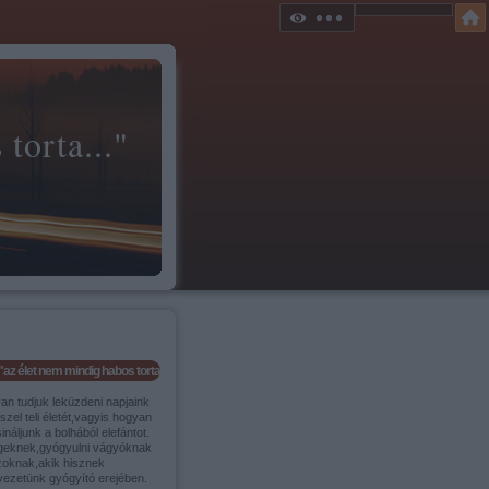
torta..."
"az élet nem mindig habos torta..."
an tudjuk leküzdeni napjaink
szel teli életét,vagyis hogyan
ináljunk a bolhából elefántot.
geknek,gyógyulni vágyóknak
zoknak,akik hisznek
vezetünk gyógyító erejében.