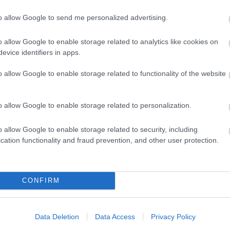
3
10
to allow Google to send me personalized advertising.
17
24
31
o allow Google to enable storage related to analytics like cookies on
<<
evice identifiers in apps.
o allow Google to enable storage related to functionality of the website
2026
2026 
2026 
2026
2026 
o allow Google to enable storage related to personalization.
2026
2026
2026
o allow Google to enable storage related to security, including
2025
cation functionality and fraud prevention, and other user protection.
2025
2025
2025
Tová
CONFIRM
RSS 
beje
Atom
Data Deletion
Data Access
Privacy Policy
beje