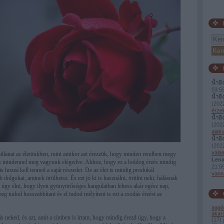
น้ำอิ
03:5
น้ำอิ
(
2022
érzel
น้ำอิ
(
2022
alaku
น้ำอิ
(
2022
valam
illanat az életünkben, mint amikor azt érezzük, hogy minden rendben megy
Lena
és mindennel meg vagyunk elégedve. Ahhoz, hogy ez a boldog érzés mindig
21:5
s hozzá kell tenned a saját részedet. De az élet is mindig produkál
vann
dolgokat, aminek örülhetsz. És ezt jó ki is használni, örülni neki, hálásnak
bb úgy élni, hogy ilyen gyönyörűséges hangulatban lehess akár egész nap,
g tudod hosszabbítani és el tudod mélyíteni is ezt a csodás érzést az
aggó
akar
s neked, és azt, amit a címben is írtam, hogy mindig érezd úgy, hogy a
(
17
)