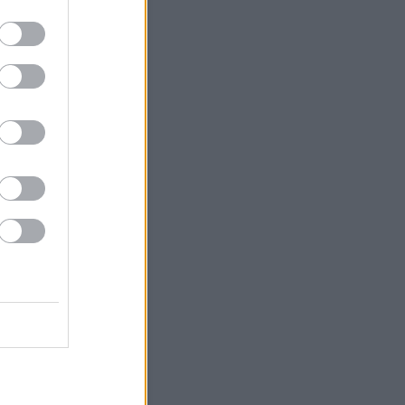
4
5
6
7
8
9
11
12
13
14
15
16
18
19
20
21
22
23
25
26
27
28
29
30
<
Archív
Archívum
 augusztus
(
19
)
július
(
79
)
június
(
83
)
 május
(
49
)
április
(
56
)
 március
(
38
)
 február
(
46
)
 január
(
67
)
 december
(
36
)
 november
(
35
)
 október
(
40
)
 szeptember
(
28
)
bb
...
Feedek
2.0
gyzések
,
kommentek
gyzések
,
kommentek