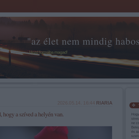
"az élet nem mindig habos 
Hozd formába magad!
2026.05.14. 16:44
RIARIA
 hogy a szíved a helyén van.
Hogy
stres
ne cs
Bete
és a
szer