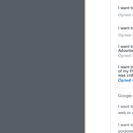
I want t
Opted 
I want t
Opted 
I want 
Advertis
Opted 
I want t
of my P
was col
Opted 
Google 
I want t
web or d
I want t
purpose