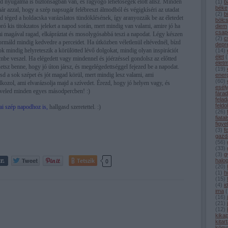
ked nyugalma is biztonságban van, és ragyogó lehetőségek előtt állsz. Minden
(
1
)
b
béke
r azzal, hogy a szép napsugár felébreszt álmodból és végigkíséri az utadat
(
2
)
b
ad téged a holdacska varázslatos tündöklésének, így aranyozzák be az életedet
bölc
ró kis titokzatos jeleket a napod során, mert mindig van valami, amire jó ha
diem
csap
mi magával ragad, elkápráztat és mosolygósabbá teszi a napodat. Légy készen
(
2
)
c
ormáld mindig kedvedre a perceidet. Ha útközben véletlenül eltévednél, bízd
depr
k mindig helyreteszik a körülötted lévő dolgokat, mindig olyan inspirációt
(
14
)
élet
(
embe veszel. Ha elégedett vagy mindennel és jóérzéssel gondolsz az előtted
élet
ehetsz benne, hogy jó úton jársz, és megelégedettséggel fejezed be a napodat.
(
19
)
d a sok szépet és jót magad körül, mert mindig lesz valami, ami
ener
(
60
)
kozol, ami elvarázsolja majd a szívedet. Érezd, hogy jó helyen vagy, és
esél
k veled minden egyes másodpercben! :)
fárad
felad
feldo
ai szép napodhoz is,
hallgasd szeretettel. :)
(
26
)
fiata
figye
(
3
)
f
gazd
(
56
)
(
33
)
(
3
)
g
Tetszik
0
halo
(
20
)
(
1
)
h
(
15
)
(
4
)
i
ima
(
(
16
)
(
21
)
(
12
)
kika
kitar
köny