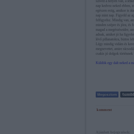
szíved a helyén van, a lel
nap kedvez neked ebben, má
egészen estig, amikor is át
nap mint nap. Figyeld az ap
felfigyelsz. Mindig van, a
minden szépre és jóra, és f
magad a megérzéseidre, azo
adnak, amiket jó ha figyel
lévő pillanatokra, biztos l
Légy mindig vidám és keres
megnevettet, amire rácsodál
csakis jó dolgok történne
Küldök egy dalt neked a m
komment
Ajánlott bejegyzések: