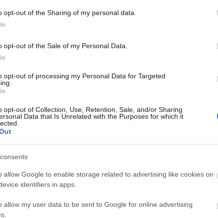
Univ
vágy
o opt-out of the Sharing of my personal data.
(
42
)
várni
In
(
65
)
viss
(
2
)
z
o opt-out of the Sale of my Personal Data.
In
- tu
to opt-out of processing my Personal Data for Targeted
felej
?Van
ing.
esem
In
mikö
tudj
Ilye
o opt-out of Collection, Use, Retention, Sale, and/or Sharing
ölel
ersonal Data that Is Unrelated with the Purposes for which it
éled
benn
lected.
mély
Out
kell
gyo
consents
o allow Google to enable storage related to advertising like cookies on
evice identifiers in apps.
o allow my user data to be sent to Google for online advertising
Hét
s.