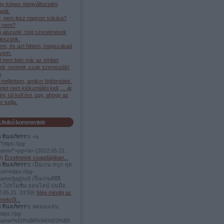
gy képes megváltoztatni
gát.
, nem lesz nagyon sokára?
 nem?
g alszunk, míg szerelmesek
leszünk.
em, és azt hittem, megszakad
ívem.
l nem bán már az ember
it, semmit, csak szeressék!
h
mellettem, amikor felébredek.
etet nem kiókumlálni kell, ... át
élni, túl kell éni, úgy, ahogy az
 tudja.
Utolsó kommentek
ง ทินลภัทรรา:
<a
"https://pg-
.game/">pg</a>
(
2022.05.21.
9
)
Érzelmeink csapdájában...
ง ทินลภัทรรา:
เป็นเกม สนุก สุด
url=https://pg-
game/]pg[/url] เป็นเกมส์พีจี
ต โปรโมชั่น ออนไลน์ บนมือ...
.05.21. 03:59
)
Még mindig az
mekről...
ง ทินลภัทรรา:
ทดลองเล่น
https://pg-
t.game/%E0%B8%9A%E0%B8