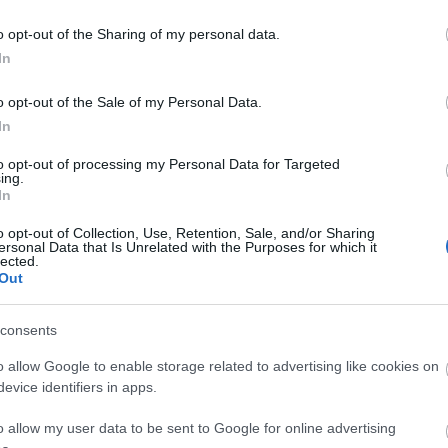
Univ
vágy
(
42
)
o opt-out of the Sharing of my personal data.
várni
(
65
)
In
viss
Csak azért Az
(
2
)
z
egyetlen napért
o opt-out of the Sale of my Personal Data.
Érdemes volt
megszületnem, ...
In
„Ne 
Nem 
to opt-out of processing my Personal Data for Targeted
mond
ing.
hane
nagy
In
Evan
Igaz
pólój
o opt-out of Collection, Use, Retention, Sale, and/or Sharing
képe
ersonal Data that Is Unrelated with the Purposes for which it
vide
lected.
meg)
Out
szi
consents
o allow Google to enable storage related to advertising like cookies on
evice identifiers in apps.
Hét
o allow my user data to be sent to Google for online advertising