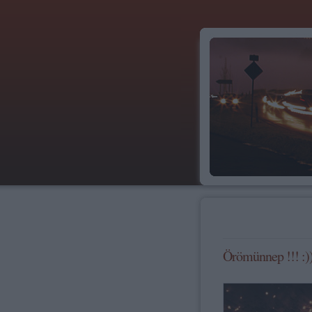
Örömünnep !!! :)