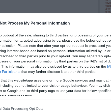
köve
küzd
lánc
lehe
(
22
)
lépc
Tetszik
medi
0
Not Process My Personal Information
megé
mego
(
32
)
nagy
to opt-out of the sale, sharing to third parties, or processing of your per
(
1
)
n
odaa
formation for targeted advertising by us, please use the below opt-out s
(
9
)
ö
önsaj
r selection. Please note that after your opt-out request is processed y
(
2
)
ö
eing interest-based ads based on personal information utilized by us or
(
1
)
ö
pihe
disclosed to third parties prior to your opt-out. You may separately opt-
(
32
)
(
50
)
losure of your personal information by third parties on the IAB’s list of
(
9
)
r
(
69
)
. This information may also be disclosed by us to third parties on the
IA
(
34
)
Participants
that may further disclose it to other third parties.
(
13
)
(
44
)
szel
 that this website/app uses one or more Google services and may gath
szép
szer
including but not limited to your visit or usage behaviour. You may click 
A düh
- tudjuk, hogy
szere
(
22
)
sohasem felejtjük
 to Google and its third-party tags to use your data for below specifi
(
3
)
t
el.
tanul
ogle consent section.
tehet
term
(
34
)
tudá
l Data Processing Opt Outs
türel