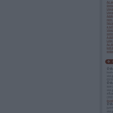
Az a
önma
Ugye
Ugye
Addi
nem 
Nézt
a sz
Végü
semm
A dü
Légy 
Az él
kell 
ember
น้ำอิ
href=
slot
03:5
น้ำอิ
ยอด [
slot.
สล็อ
(
2022
érzel
น้ำอิ
[url=
slo