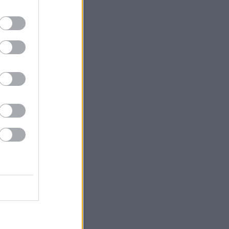
4
5
6
7
8
9
11
12
13
14
15
16
18
19
20
21
22
23
25
26
27
28
29
30
<
Archív
Archívum
 augusztus
(
27
)
július
(
79
)
június
(
83
)
 május
(
49
)
április
(
56
)
 március
(
38
)
 február
(
46
)
 január
(
67
)
 december
(
36
)
 november
(
35
)
 október
(
40
)
 szeptember
(
28
)
bb
...
Feedek
2.0
gyzések
,
kommentek
gyzések
,
kommentek