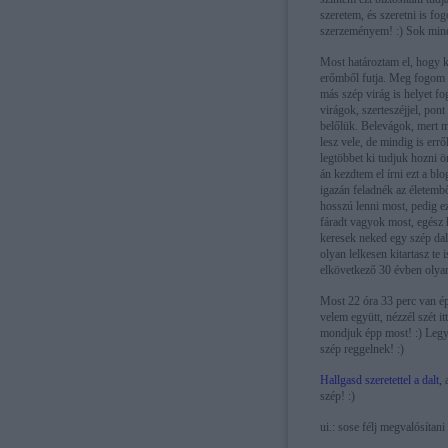
szeretem, és szeretni is f
szerzeményem! :) Sok mind
Most határoztam el, hogy k
erőmből futja. Meg fogom v
más szép virág is helyet fo
virágok, szerteszéjjel, pon
belőlük. Belevágok, mert m
lesz vele, de mindig is err
legtöbbet ki tudjuk hozni
án kezdtem el írni ezt a blo
igazán feladnék az életemb
hosszú lenni most, pedig e
fáradt vagyok most, egész 
keresek neked egy szép dal
olyan lelkesen kitartasz te
elkövetkező 30 évben olyan
Most 22 óra 33 perc van ép
velem együtt, nézzél szét itt
mondjuk épp most! :) Legye
szép reggelnek! :)
Hallgasd szeretettel a dalt,
szép! :)
ui.: sose félj megvalósítani 