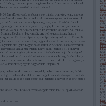
(
1
)
b
ogom. Úgyhogy örömünnep van, megértem, hogy 12 éves lett ez az én kis édes
béke
(
2
)
b
en van benne, a nevetéstől a sírásig minden!
bölc
diem
b. 30 évre előretervezek, és ebben is sok minden benne fog lenni, amire az
csap
(
2
)
c
alósítani a kiskertemben az én kis nárciszültetvényemet, amiben azért sok
depr
g kapni. Mellette lesz egy amolyan Virágosrét, ahol a fű között nőnek ki a
(
14
)
t úgy, ahogy a szél viszi a magokat és új meg új kis szép virágok születnek
élet
(
élet
ikor vágjak bele, ha nem egy ilyen jó kis évforduló keretében. Sok munka
(
19
)
ől írtam itt a blogban is, hogy mindig arra kell koncentrálnunk, hogy a
ener
 önmagunkból. És ki más képes erre, mint épp mi magunk! 2014. Június 06-
(
60
)
esél
got, és nincs olyan és nem is lesz, hogy - itt a vége, fuss el véle! -, mert akkor
fárad
ől olyasmit, ami igenis nagyon sokat számít az életemben. Nem szeretnék túl
felad
z az évforduló igazán megérdemli, hogy foglalkozzak is vele, de nagyon
feldo
(
26
)
héten el voltam foglalva, és most nemsokára lepihenek majd. De addig még
fiata
t, hogy ezzel búcsúzzam el tőled mára, és szeretném is megköszönni, hogy
figye
 is, mint én és itt vagy mindig mellettem. Köszönöm ezt neked és meglátod, az
(
3
)
f
gazd
 sokat leszünk még együtt, hogy az nem kifejezés! :)
(
56
)
(
33
)
pen, amikor megkeresem azt a szép dalt, amivel mára elbúcsúzom, és örülj
(
3
)
g
halo
 a blogon, hátha találsz ötleteket arra, hogy te is elindítsd a saját kis naplódat,
(
20
)
n szép az álmod és holnap ébredj sok szeretettel a szívedben és örülj majd a
(
1
)
h
(
15
)
(
4
)
i
ima
(
amit keresek most neked és élvezd az együtt töltött időt! :) Legyen az álmod
(
16
)
(
21
)
(
12
)
kika
az álmaidat! :)))
kitar
köny