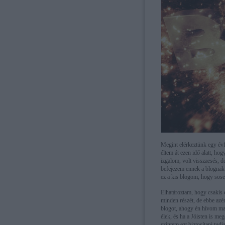
Megint elérkeztünk egy évf
éltem át ezen idő alatt, ho
izgalom, volt visszaesés, 
befejezem ennek a blognak 
ez a kis blogom, hogy so
Elhatároztam, hogy csakis 
minden részét, de ebbe azé
blogot, ahogy én hívom mag
élek, és ha a Jóisten is me
szintem ezt biztosítani tud