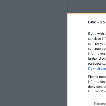
Blog -
Do 
komment
If you wish 
sensitive in
confirm you
continue se
Ajánlott bejegyzések:
information 
further disc
participants
Downstream 
Please note
information 
Addig alszunk,
míg szerelmesek
deny consent
nem leszünk.
in below Go
Persona