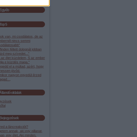
Egyéb
Top 5
ok van, mi csodálatos, de az
mbernél nincs semmi
sodálatosabb"
inden féltett dolognál jobban
izd meg szívedet..."
..az élet küzdelem, S az ember
élja e küzdés maga."
gedd el a múltad, azért, hogy
ehessen jövőd.
mikor nagyon egyedül érzed
gad...,
Állandó oldalak
gyzések
őfal
Bejegyzések
red a láncreakciót?
etem annak, aki egy pillanat,
ap, egy élet. Aki minden.