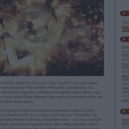
น้ำอิ
03:5
น้ำอิ
(
2022
érzel
น้ำอิ
(
2022
alaku
น้ำอิ
ordulóhoz, holnap lesz 12 éves ez a blog! Jupppiii!!! :))) Annyi mindent
(
2022
gy leírni sem tudom! Volt itt minden! Volt mosoly, volt boldogság, volt
valam
de még mindig itt vagyok és akárhányszor is fogadtam meg korábban, hogy
Lena
21:5
az írását, meg kell hogy állapítsam, hogy annyira az én részemet képezi már
vann
sem fogom magára hagyni.
és kizárólag az én édes kis családomnak szentelem az időmet, az időm
rt sok minden belefér, és az is, hogy tovább írom ezt a "habosbabos" kis
amnak időnként. Az élet nem mindig habos torta... - ez a címe, és amíg én
aggó
akar
gengedi, akkor életem végéig írni fogom, illetve addig, ameddig a szellemi
(
17
)
ja. Jó kis blog ez, és nem azért írom, mert én vagyok az írója, de én nagyon