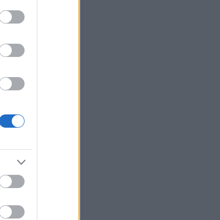
erzum
(
2
)
ünnepek
(
12
)
út
(
27
)
(
22
)
választás
(
5
)
változások
változtass
(
40
)
váratlan
(
7
)
(
17
)
véletlenek
(
20
)
vidámság
világ
(
29
)
virág
(
19
)
zaemlékezés
(
3
)
visszaesés
ene
(
21
)
Címkefelhő
Blogajánló
olvasd el a kommenteket!”
én mondom (bár én is
hatnám, de erről később),
m a rock egyik
asszonya, Amy Lee, az
escence alapító-énekesnője.
ából ő is inkább üzeni a fekete
án látható felirattal (lásd a
t!) egy nemrég feltöltött
ójában (amit lent nézhetsz
. A címbeli felszólítást…
m.blog.hu
Naptár
augusztus 2026
Ked
Sze
Csü
Pén
Szo
Vas
1
2