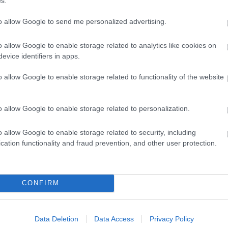
s.
3
10
17
to allow Google to send me personalized advertising.
24
31
<<
o allow Google to enable storage related to analytics like cookies on
evice identifiers in apps.
2026
2026 
o allow Google to enable storage related to functionality of the website
2026 
2026
2026 
2026
o allow Google to enable storage related to personalization.
2026
2026
2025
o allow Google to enable storage related to security, including
2025
2025
cation functionality and fraud prevention, and other user protection.
2025
Tová
CONFIRM
RSS 
beje
Atom
beje
Data Deletion
Data Access
Privacy Policy