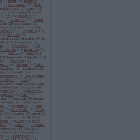
aj
(
7
)
barát
(
20
)
barátság
(
6
)
(
12
)
betegségek
(
55
)
Biblia
irtoklási vágy
(
2
)
bizalom
(
9
)
s
(
27
)
boldogság
(
99
)
Carpe
(
1
)
cél
(
36
)
család
(
37
)
da
(
4
)
cselekvés
(
59
)
csend
soda
(
29
)
csodálatos
(
1
)
esszió
(
21
)
divat
(
3
)
döntés
egészség
(
55
)
egyensúly
(
20
)
113
)
életmód
(
24
)
módváltás
(
23
)
ellenállás
(
9
)
élni
eltévedni
(
1
)
emberek
(
9
)
gia
(
27
)
érdeklődés
(
5
)
erő
érzelmeink
(
14
)
érzelmek
(
31
)
y
(
4
)
fájdalom
(
7
)
fantázia
(
1
)
t
(
9
)
fegyelem
(
7
)
fejlődés
(
18
)
at
(
22
)
feladatok
(
16
)
lgozni
(
10
)
felejteni
(
3
)
félelem
feszabadít
(
1
)
feszültség
(
13
)
lság
(
12
)
figyelem
(
47
)
lemelterelés
(
4
)
Flow
(
3
)
fóbia
ordulópont
(
2
)
futás
(
1
)
agság
(
6
)
gond
(
12
)
gondolat
gondolkozás
(
52
)
gyakorlás
gyógyítás
(
18
)
gyógyszerek
yógyulás
(
40
)
hála
(
18
)
gatás
(
7
)
hangulat
(
30
)
harag
harmónia
(
12
)
hétköznapok
iba
(
12
)
higgadtság
(
3
)
hinni
hit
(
17
)
hosszú élet
(
5
)
hűség
dő
(
107
)
időzavar
(
3
)
ígéret
(
1
)
1
)
intuíció
(
6
)
iránytű
(
2
)
írj
jellem
(
1
)
jókedv
(
54
)
jóság
jövő
(
16
)
jutalom
(
4
)
kapcsolat
kedvesség
(
15
)
kifogás
(
5
)
pcsolódás
(
5
)
kincseid
(
11
)
tás
(
14
)
könnyebben
(
1
)
vajánló
(
35
)
köszönet
(
5
)