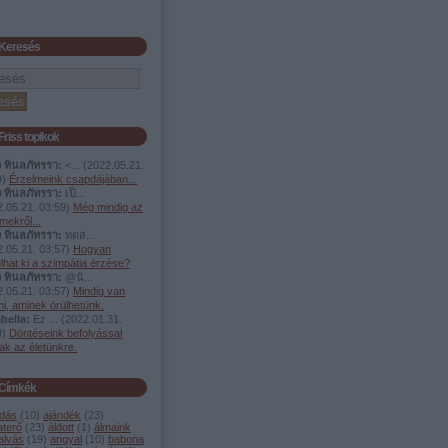
Keresés
Friss topikok
ง ทินลภัทรรา:
<...
(
2022.05.21.
9
)
Érzelmeink csapdájában...
ง ทินลภัทรรา:
เป็...
.05.21. 03:59
)
Még mindig az
mekről...
ง ทินลภัทรรา:
ทดส...
.05.21. 03:57
)
Hogyan
lhat ki a szimpátia érzése?
ง ทินลภัทรรา:
@น้...
.05.21. 03:57
)
Mindig van
i, aminek örülhetünk.
bella:
Ez ...
(
2022.01.31.
9
)
Döntéseink befolyással
ak az életünkre.
Címkék
dás
(
10
)
ajándék
(
23
)
aterő
(
23
)
áldott
(
1
)
álmaink
alvás
(
19
)
angyal
(
10
)
babona