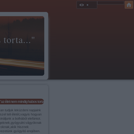
torta..."
"az élet nem mindig habos torta..."
an tudjuk leküzdeni napjaink
szel teli életét,vagyis hogyan
ináljunk a bolhából elefántot.
geknek,gyógyulni vágyóknak
zoknak,akik hisznek
vezetünk gyógyító erejében.