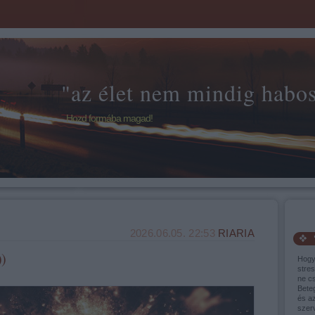
"az élet nem mindig habos 
Hozd formába magad!
2026.06.05. 22:53
RIARIA
))
Hogy
stres
ne cs
Bete
és a
szer