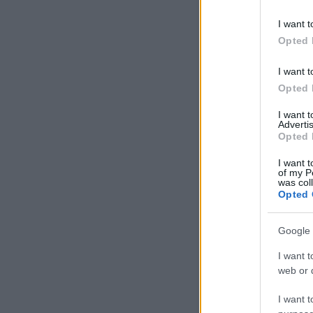
I want t
Opted 
Hogyan is
kerekedik ki egy
I want t
blogbejegyzés?
(egy kis
Opted 
kulisszatitok) :)
I want 
Advertis
Opted 
I want t
of my P
was col
Opted 
Google 
I want t
web or d
I want t