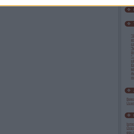
"S
e
c
"M
őr
".
c
En
l
A
ma
Beje
Üzen
Isme
Őrizg
egy n