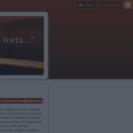
torta..."
"az élet nem mindig habos torta..."
an tudjuk leküzdeni napjaink
szel teli életét,vagyis hogyan
ináljunk a bolhából elefántot.
geknek,gyógyulni vágyóknak
zoknak,akik hisznek
vezetünk gyógyító erejében.