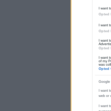
I want t
Opted 
I want t
Opted 
I want 
Advertis
Opted 
I want t
of my P
was col
Opted 
Google 
I want t
web or d
I want t
purpose