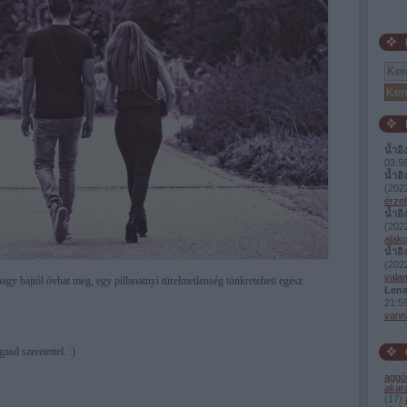
น้ำอิ
03:5
น้ำอิ
(
2022
érzel
น้ำอิ
(
2022
alaku
น้ำอิ
(
2022
valam
nagy bajtól óvhat meg, egy pillanatnyi türelmetlenség tönkreteheti egész
Lena
21:5
vann
gasd szeretettel. :)
aggó
akar
(
17
)