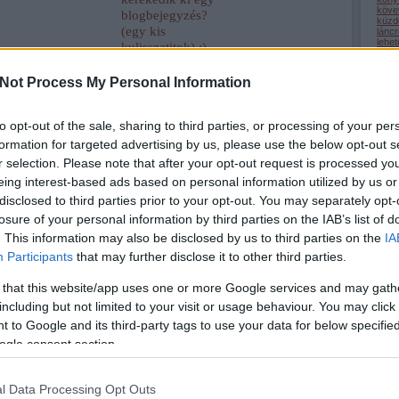
köve
blogbejegyzés?
küzd
(egy kis
lánc
lehe
kulisszatitok) :)
(
22
)
lépc
medi
Not Process My Personal Information
megé
mego
(
32
)
nagy
to opt-out of the sale, sharing to third parties, or processing of your per
(
1
)
n
odaa
formation for targeted advertising by us, please use the below opt-out s
(
9
)
ö
önsaj
r selection. Please note that after your opt-out request is processed y
(
2
)
ö
eing interest-based ads based on personal information utilized by us or
(
1
)
ö
pihe
disclosed to third parties prior to your opt-out. You may separately opt-
(
32
)
(
50
)
losure of your personal information by third parties on the IAB’s list of
(
9
)
r
(
69
)
. This information may also be disclosed by us to third parties on the
IA
(
34
)
Participants
that may further disclose it to other third parties.
(
13
)
(
44
)
szel
 that this website/app uses one or more Google services and may gath
szép
szer
including but not limited to your visit or usage behaviour. You may click 
szere
(
22
)
 to Google and its third-party tags to use your data for below specifi
(
3
)
t
tanul
ogle consent section.
tehet
term
(
34
)
tudá
l Data Processing Opt Outs
türel