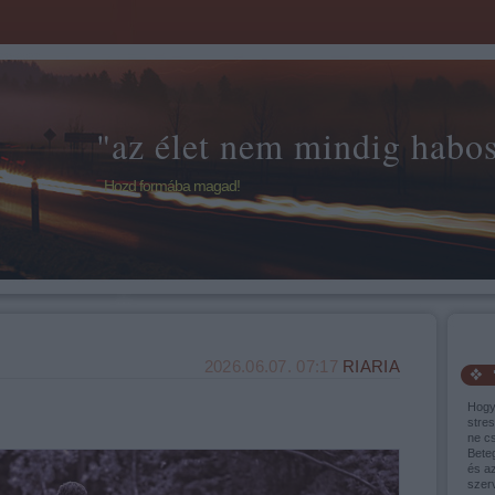
"az élet nem mindig habos 
Hozd formába magad!
2026.06.07. 07:17
RIARIA
Hogy
stres
ne cs
Bete
és a
szer