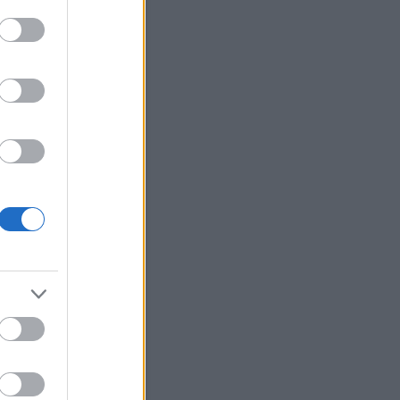
erzum
(
2
)
ünnepek
(
12
)
út
(
27
)
(
22
)
választás
(
5
)
változások
változtass
(
40
)
váratlan
(
7
)
(
17
)
véletlenek
(
20
)
vidámság
világ
(
29
)
virág
(
19
)
zaemlékezés
(
3
)
visszaesés
ene
(
21
)
Címkefelhő
Blogajánló
gy képes megváltoztatni
agát.
set foglalkozunk az
nkkal, pedig jobb lenne ha
 rávennénk magunkat
hogyan. Nem véletlenül írok
ig az agyról, az agyunk olyan
erszámítógép, ami képes
áltoztatni önmagát. Persze
 akkor, ha ezt te is szeretnéd.
or meglátsz egy szépséges
got, amikor beszélgetsz…
gyuljvelem.blog.hu
Naptár
augusztus 2026
Ked
Sze
Csü
Pén
Szo
Vas
1
2