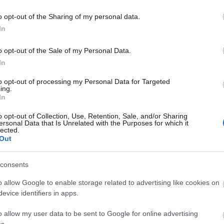
Univ
vágy
o opt-out of the Sharing of my personal data.
(
42
)
várni
In
(
65
)
viss
(
2
)
z
o opt-out of the Sale of my Personal Data.
In
Az a
önm
to opt-out of processing my Personal Data for Targeted
Keve
ing.
agyu
erre
In
vala
mind
szup
o opt-out of Collection, Use, Retention, Sale, and/or Sharing
megv
ersonal Data that Is Unrelated with the Purposes for which it
csak
lected.
Amik
virá
Out
gyo
consents
o allow Google to enable storage related to advertising like cookies on
evice identifiers in apps.
o allow my user data to be sent to Google for online advertising
Hét
s.