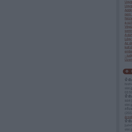
Ugye
Ugye
Addi
nem 
Nézt
a sz
Végü
semm
A dü
Légy 
Az él
kell 
ember
- tud
Üzen
น้ำอิ
href=
slot
03:5
น้ำอิ
ยอด [
slot.
สล็อ
(
2022
érzel
น้ำอิ
[url=
slo