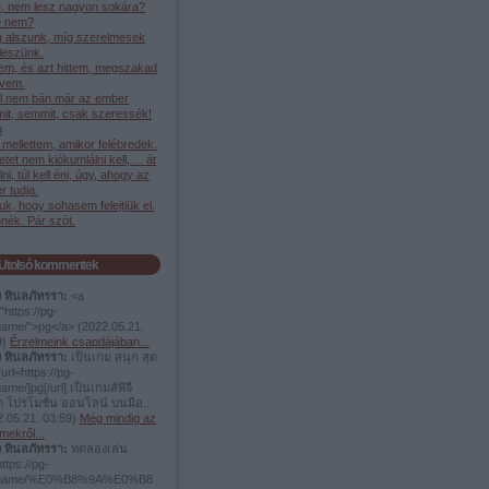
, nem lesz nagyon sokára?
 nem?
g alszunk, míg szerelmesek
leszünk.
em, és azt hittem, megszakad
ívem.
l nem bán már az ember
it, semmit, csak szeressék!
h
mellettem, amikor felébredek.
etet nem kiókumlálni kell, ... át
élni, túl kell éni, úgy, ahogy az
 tudja.
juk, hogy sohasem felejtjük el.
nék. Pár szót.
Utolsó kommentek
ง ทินลภัทรรา:
<a
"https://pg-
.game/">pg</a>
(
2022.05.21.
9
)
Érzelmeink csapdájában...
ง ทินลภัทรรา:
เป็นเกม สนุก สุด
url=https://pg-
game/]pg[/url] เป็นเกมส์พีจี
ต โปรโมชั่น ออนไลน์ บนมือ...
.05.21. 03:59
)
Még mindig az
mekről...
ง ทินลภัทรรา:
ทดลองเล่น
https://pg-
t.game/%E0%B8%9A%E0%B8