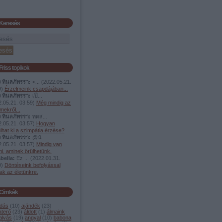
Keresés
Friss topikok
ง ทินลภัทรรา:
<...
(
2022.05.21.
9
)
Érzelmeink csapdájában...
ง ทินลภัทรรา:
เป็...
.05.21. 03:59
)
Még mindig az
mekről...
ง ทินลภัทรรา:
ทดส...
.05.21. 03:57
)
Hogyan
lhat ki a szimpátia érzése?
ง ทินลภัทรรา:
@น้...
.05.21. 03:57
)
Mindig van
i, aminek örülhetünk.
bella:
Ez ...
(
2022.01.31.
9
)
Döntéseink befolyással
ak az életünkre.
Címkék
dás
(
10
)
ajándék
(
23
)
aterő
(
23
)
áldott
(
1
)
álmaink
alvás
(
19
)
angyal
(
10
)
babona