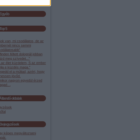
Egyéb
Top 5
ok van, mi csodálatos, de az
mbernél nincs semmi
sodálatosabb"
inden féltett dolognál jobban
izd meg szívedet..."
..az élet küzdelem, S az ember
élja e küzdés maga."
gedd el a múltad, azért, hogy
ehessen jövőd.
mikor nagyon egyedül érzed
gad...,
Állandó oldalak
gyzések
őfal
Bejegyzések
gy képes megváltoztatni
gát.