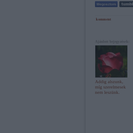
komment
Ajánlott bejegyzések:
Addig alszunk,
míg szerelmesek
nem leszünk.