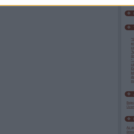
"S
e
c
"M
őr
".
c
En
l
A
ma
Beje
Üzen
Az a
önma