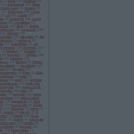
aj
(
7
)
barát
(
20
)
barátság
(
6
)
(
12
)
betegségek
(
55
)
Biblia
irtoklási vágy
(
2
)
bizalom
(
9
)
s
(
27
)
boldogság
(
99
)
Carpe
(
1
)
cél
(
36
)
család
(
37
)
da
(
4
)
cselekvés
(
59
)
csend
soda
(
29
)
csodálatos
(
1
)
esszió
(
21
)
divat
(
3
)
döntés
egészség
(
55
)
egyensúly
(
20
)
113
)
életmód
(
24
)
módváltás
(
23
)
ellenállás
(
9
)
élni
eltévedni
(
1
)
emberek
(
9
)
gia
(
27
)
érdeklődés
(
5
)
erő
érzelmeink
(
14
)
érzelmek
(
31
)
y
(
4
)
fájdalom
(
7
)
fantázia
(
1
)
t
(
9
)
fegyelem
(
7
)
fejlődés
(
18
)
at
(
22
)
feladatok
(
16
)
lgozni
(
10
)
felejteni
(
3
)
félelem
feszabadít
(
1
)
feszültség
(
13
)
lság
(
12
)
figyelem
(
47
)
lemelterelés
(
4
)
Flow
(
3
)
fóbia
ordulópont
(
2
)
futás
(
1
)
agság
(
6
)
gond
(
12
)
gondolat
gondolkozás
(
52
)
gyakorlás
gyógyítás
(
18
)
gyógyszerek
yógyulás
(
40
)
hála
(
18
)
gatás
(
7
)
hangulat
(
30
)
harag
harmónia
(
12
)
hétköznapok
iba
(
12
)
higgadtság
(
3
)
hinni
hit
(
17
)
hosszú élet
(
5
)
hűség
dő
(
107
)
időzavar
(
3
)
ígéret
(
1
)
1
)
intuíció
(
6
)
iránytű
(
2
)
írj
jellem
(
1
)
jókedv
(
54
)
jóság
jövő
(
16
)
jutalom
(
4
)
kapcsolat
kedvesség
(
15
)
kifogás
(
5
)
pcsolódás
(
5
)
kincseid
(
11
)
tás
(
14
)
könnyebben
(
1
)
vajánló
(
35
)
köszönet
(
5
)