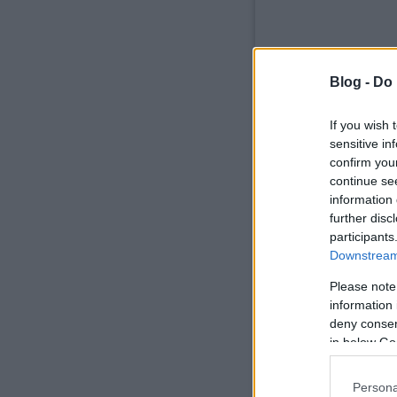
Blog -
Do 
If you wish 
sensitive in
confirm you
..., és a jóságtól
continue se
megértő leszel és
information 
nagyon vidám.
further disc
participants
Downstream 
Please note
information 
deny consent
in below Go
Persona