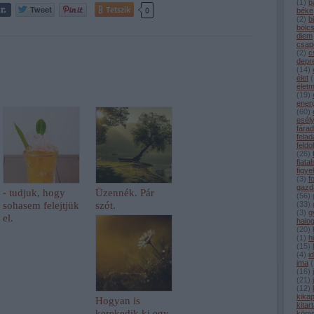
(
1
)
b
Tetszik
0
béke
(
2
)
b
bölc
diem
csap
(
2
)
c
depr
(
14
)
élet
(
élet
(
19
)
ener
(
60
)
esél
fárad
felad
feldo
(
26
)
fiata
figye
(
3
)
f
gazd
- tudjuk, hogy
Üzennék. Pár
(
56
)
sohasem felejtjük
szót.
(
33
)
(
3
)
g
el.
halo
(
20
)
(
1
)
h
(
15
)
(
4
)
i
ima
(
(
16
)
(
21
)
(
12
)
kika
Hogyan is
kitar
kerekedik ki egy
köny