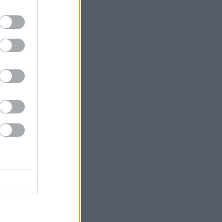
4
5
6
7
8
9
11
12
13
14
15
16
18
19
20
21
22
23
25
26
27
28
29
30
<
Archív
Archívum
 augusztus
(
25
)
július
(
79
)
június
(
83
)
 május
(
49
)
április
(
56
)
 március
(
38
)
 február
(
46
)
 január
(
67
)
 december
(
36
)
 november
(
35
)
 október
(
40
)
 szeptember
(
28
)
bb
...
Feedek
2.0
gyzések
,
kommentek
gyzések
,
kommentek