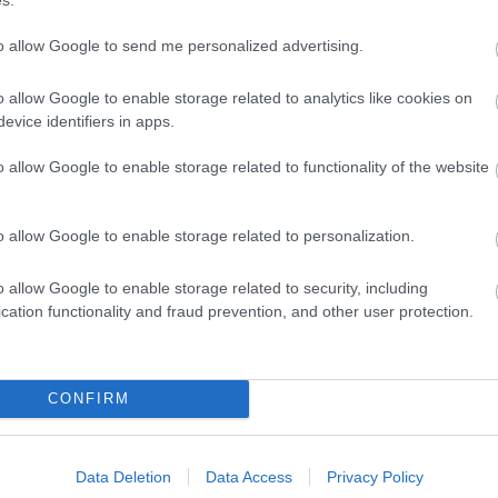
3
10
to allow Google to send me personalized advertising.
17
24
31
<<
o allow Google to enable storage related to analytics like cookies on
evice identifiers in apps.
2026
o allow Google to enable storage related to functionality of the website
2026 
2026 
2026
2026 
o allow Google to enable storage related to personalization.
2026
2026
2026
o allow Google to enable storage related to security, including
2025
2025
cation functionality and fraud prevention, and other user protection.
2025
2025
Tová
CONFIRM
RSS 
beje
Atom
beje
Data Deletion
Data Access
Privacy Policy