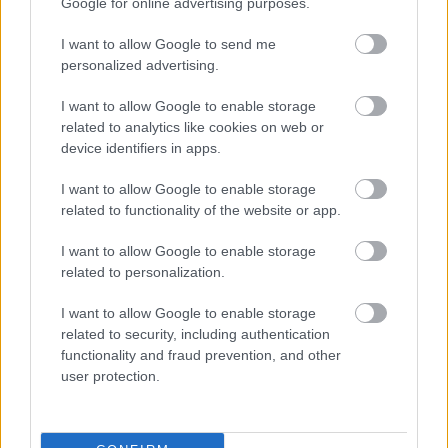
Google for online advertising purposes.
úgy igazából, hogy mi történhetett, miért szirénázik
annyira az az autó. Amikor így kizökkensz, akkor
I want to allow Google to send me
már újra a régi világoddal vagy kapcsolatban, mert
personalized advertising.
visszatérsz újra oda, ahonnan szerettél volna egy
kicsit kikapcsolódni. Nagyon nehéz sokszor csakúgy
I want to allow Google to enable storage
üldögélni egy széken, minden cél nélkül, mert hozzá
related to analytics like cookies on web or
vagy szokva, hogy mindig csinálsz valamit, mindig
device identifiers in apps.
történik valami körülötted, és aktív részese szeretnél
I want to allow Google to enable storage
ennek lenni. De hidd el, hogyha csak egyszer is
related to functionality of the website or app.
átadod magad ennek a csendes pillanatnak, amit
egy széken üldögélve megtapasztalsz, sokkal jobban
I want to allow Google to enable storage
fogod magad érezni, ha hagyod, hogy a gondolataid
related to personalization.
lecsituljanak és nem erőltetsz semmit, hogy
megtörténjen bármi is pár percig, amíg te
I want to allow Google to enable storage
pihenteted az agyadat és hagyod, hogy új erőre
related to security, including authentication
kapjon. :)
functionality and fraud prevention, and other
user protection.
Küldök neked egy dalt,
szép dal, majd meg fogod
látni. :) - Neked küldöm = For You! :)