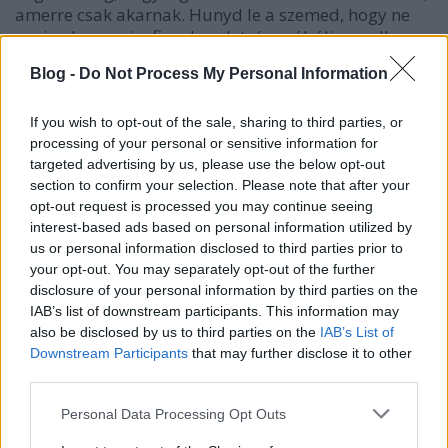
amerre csak akarnak. Hunyd le a szemed, hogy ne
vonja el semmi a figyelmedet, és próbálj csendben
"figyelni"! Ez a figyelés nem az, amikor kíváncsian
Blog -
Do Not Process My Personal Information
felfigyelsz valamire a környezetedben, inkább olyan
befeléfordulás, amikor megengeded az agyadnak,
hogy arra gondoljon, amire ő akar, nem irányítasz
If you wish to opt-out of the sale, sharing to third parties, or
semmit, csak hagyod, hogy minden csendes
processing of your personal or sensitive information for
targeted advertising by us, please use the below opt-out
maradjon körülötted, és éld át ezt az érzést ameddig
section to confirm your selection. Please note that after your
jólesik. Észre fogod venni, hogy nem is olyan
opt-out request is processed you may continue seeing
egyszerű csakúgy csendben üldögélni, minden cél
interest-based ads based on personal information utilized by
nélkül, minden figyelem nélkül, minden akarat
us or personal information disclosed to third parties prior to
nélkül. Nagyon hasznos egy ilyen próbálkozás és
your opt-out. You may separately opt-out of the further
rendkívül nehéz ezt a mai rohanó tempójú
disclosure of your personal information by third parties on the
világunkban megtenni. Mindig kimerültek vagyunk,
IAB’s list of downstream participants. This information may
és nem tudjuk átadni ilyen helyzetben magunkat a
also be disclosed by us to third parties on the
IAB’s List of
csendes pihenésnek. Pedig aki olyan területen
Downstream Participants
that may further disclose it to other
dolgozik, hogy az idegrendszere túl van feszítve,
third parties.
őneki külön elő kellene írni, hogy esetleg óránként,
kétóránként leüljön egy kicsit egy székre és
Please note that this website/app uses one or more Google
Personal Data Processing Opt Outs
próbáljon kikapcsolni. Legelőször biztosan nem
services and may gather and store information including but