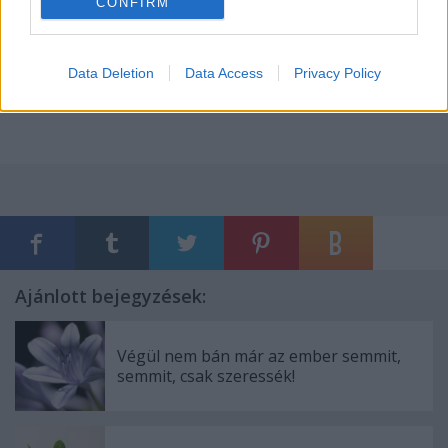
CONFIRM
Data Deletion
Data Access
Privacy Policy
Ajánlott bejegyzések:
Végül nem bán már az ember semmit,
semmit, csak szeressék!