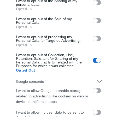
sikerül ez majd neki, de ha nyitott az illető erre a
not limited to your visit or usage behaviour. You may click to
I want to opt-out of the Sharing of my
personal data.
grant or deny consent to Google and its third-party tags to
gyakorlatra, a többszöri próbálkozás meghozhatja
Opted In
use your data for below specified purposes in below Google
számára is a felszabadulást.
consent section.
I want to opt-out of the Sale of my
Personal Data.
Ez az elmélkedés, ez a csöndes megfigyelés, ez a
Opted In
kikapcsolás olyan jó hatással van ránk, hogy
érdemes többször is gyakorolni. Nem kell, hogy
I want to opt-out of processing my
járjon az agyad bármin is, nem kell, hogy
Personal Data for Targeted Advertising.
Opted In
megerőltesd a gondolkodásodat, egyszerűen hagyd,
hogy minden történjen úgy, mint ahogy az történne,
I want to opt-out of Collection, Use,
ha te nem avatkozol bele a dolgok menetébe. A jó és
Retention, Sale, and/or Sharing of my
Personal Data that Is Unrelated with the
hasznos oldala ennek a gyakorlatnak az, hogy
Purposes for which it was collected.
megtanulhatsz befelé figyelni, megtalálhatod azt a
Opted Out
nyugalmat, amit napközben esetleg elveszítettél, és
új energiák szabadulhatnak fel benned, amit később
Google consents
bárhogyan felhasználhatsz. Csak pár percet vesz
I want to allow Google to enable storage
igénybe ez a csendes ülés, és észreveheted, hogy
related to advertising like cookies on web or
egyre kevesebb olyan hely van, ahol ezt a csendes
device identifiers in apps.
ülést tudod gyakorolni. Elszáguld egy szirénázó
mentőautó a távolban, és máris kizökkensz a
I want to allow my user data to be sent to
nyugalmi állapotodból, mert elkezdesz gondolkodni