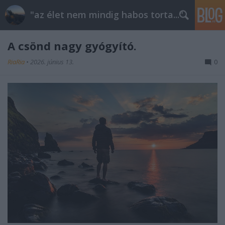
"az élet nem mindig habos torta..."
A csönd nagy gyógyító.
RiaRia
•
2026. június 13.
0