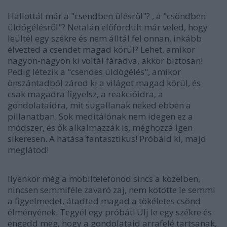
Hallottál már a "csendben ülésről"? , a "csöndben
üldögélésről"? Netalán előfordult már veled, hogy
leültél egy székre és nem álltál fel onnan, inkább
élvezted a csendet magad körül? Lehet, amikor
nagyon-nagyon ki voltál fáradva, akkor biztosan!
Pedig létezik a "csendes üldögélés", amikor
önszántadból zárod ki a világot magad körül, és
csak magadra figyelsz, a reakcióidra, a
gondolataidra, mit sugallanak neked ebben a
pillanatban. Sok meditálónak nem idegen ez a
módszer, és ők alkalmazzák is, méghozzá igen
sikeresen. A hatása fantasztikus! Próbáld ki, majd
meglátod!
Ilyenkor még a mobiltelefonod sincs a közelben,
nincsen semmiféle zavaró zaj, nem kötötte le semmi
a figyelmedet, átadtad magad a tökéletes csönd
élményének. Tegyél egy próbát! Ülj le egy székre és
engedd meg, hogy a gondolataid arrafelé tartsanak,