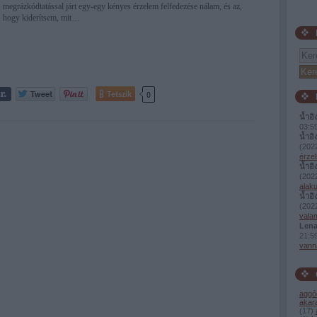
megrázkódtatással járt egy-egy kényes érzelem felfedezése nálam, és az,
hogy kiderítsem, mit…
Tetszik
0
น้ำอิ
03:5
น้ำอิ
(
2022
érzel
น้ำอิ
(
2022
alaku
น้ำอิ
(
2022
valam
Lena
21:5
vann
aggó
akar
(
17
)