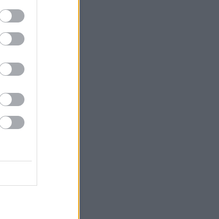
9
10
11
12
13
14
16
17
18
19
20
21
23
24
25
26
27
28
30
<
Archív
>
Archívum
 augusztus
(
25
)
július
(
79
)
június
(
83
)
 május
(
49
)
április
(
56
)
 március
(
38
)
 február
(
46
)
 január
(
67
)
 december
(
36
)
 november
(
35
)
 október
(
40
)
 szeptember
(
28
)
bb
...
Feedek
2.0
gyzések
,
kommentek
gyzések
,
kommentek