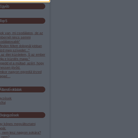
Egyéb
Top 5
ok van, mi csodálatos, de az
mbernél nincs semmi
sodálatosabb"
inden féltett dolognál jobban
izd meg szívedet..."
..az élet küzdelem, S az ember
élja e küzdés maga."
gedd el a múltad, azért, hogy
ehessen jövőd.
mikor nagyon egyedül érzed
gad...,
Állandó oldalak
gyzések
őfal
Bejegyzések
gy képes megváltoztatni
gát.
, nem lesz nagyon sokára?
 nem?