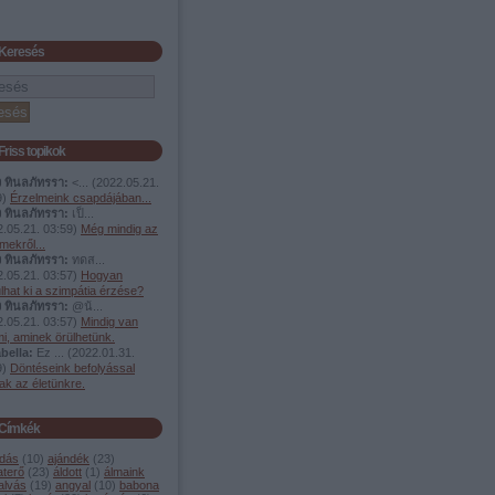
Keresés
Friss topikok
ง ทินลภัทรรา:
<...
(
2022.05.21.
9
)
Érzelmeink csapdájában...
ง ทินลภัทรรา:
เป็...
.05.21. 03:59
)
Még mindig az
mekről...
ง ทินลภัทรรา:
ทดส...
.05.21. 03:57
)
Hogyan
lhat ki a szimpátia érzése?
ง ทินลภัทรรา:
@น้...
.05.21. 03:57
)
Mindig van
i, aminek örülhetünk.
bella:
Ez ...
(
2022.01.31.
9
)
Döntéseink befolyással
ak az életünkre.
Címkék
dás
(
10
)
ajándék
(
23
)
aterő
(
23
)
áldott
(
1
)
álmaink
alvás
(
19
)
angyal
(
10
)
babona