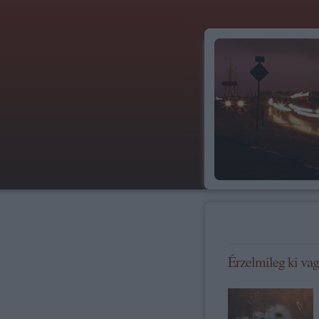
Érzelmileg ki vag