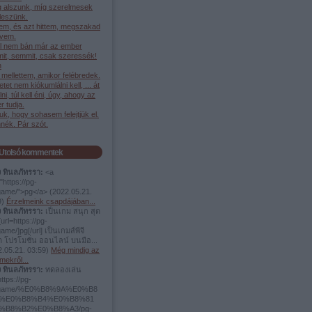
g alszunk, míg szerelmesek
leszünk.
em, és azt hittem, megszakad
ívem.
l nem bán már az ember
it, semmit, csak szeressék!
h
mellettem, amikor felébredek.
etet nem kiókumlálni kell, ... át
élni, túl kell éni, úgy, ahogy az
 tudja.
juk, hogy sohasem felejtjük el.
nék. Pár szót.
Utolsó kommentek
ง ทินลภัทรรา:
<a
"https://pg-
.game/">pg</a>
(
2022.05.21.
9
)
Érzelmeink csapdájában...
ง ทินลภัทรรา:
เป็นเกม สนุก สุด
url=https://pg-
game/]pg[/url] เป็นเกมส์พีจี
ต โปรโมชั่น ออนไลน์ บนมือ...
.05.21. 03:59
)
Még mindig az
mekről...
ง ทินลภัทรรา:
ทดลองเล่น
https://pg-
t.game/%E0%B8%9A%E0%B8
%E0%B8%B4%E0%B8%81
%B8%B2%E0%B8%A3/pg-