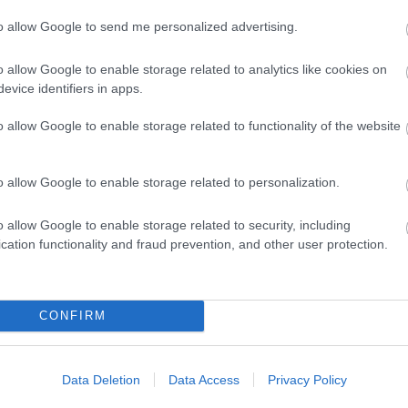
8
15
to allow Google to send me personalized advertising.
22
29
<<
o allow Google to enable storage related to analytics like cookies on
evice identifiers in apps.
2026
2026 
o allow Google to enable storage related to functionality of the website
2026 
2026
2026 
2026
o allow Google to enable storage related to personalization.
2026
2026
2025
o allow Google to enable storage related to security, including
2025
2025
cation functionality and fraud prevention, and other user protection.
2025
Tová
CONFIRM
RSS 
beje
Atom
beje
Data Deletion
Data Access
Privacy Policy