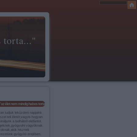
torta..."
"az élet nem mindig habos torta..."
an tudjuk leküzdeni napjaink
szel teli életét,vagyis hogyan
ináljunk a bolhából elefántot.
geknek,gyógyulni vágyóknak
zoknak,akik hisznek
vezetünk gyógyító erejében.