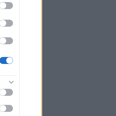
erzum
(
2
)
ünnepek
(
12
)
út
(
27
)
(
22
)
választás
(
5
)
változások
változtass
(
40
)
váratlan
(
7
)
(
17
)
véletlenek
(
20
)
vidámság
világ
(
29
)
virág
(
19
)
zaemlékezés
(
3
)
visszaesés
ene
(
21
)
Címkefelhő
Blogajánló
olatok - 2026.08.07.
lt heti bejegyzésemet felkapta
lgoritmus. Fura érzés volt.
zer csak jött egy e-mail, hogy
rült a címlapra. Egyrészt
lgett az egómnak, hogy ez
en jó. Másrészt viszont volt
em egy furcsa érzés. Mintha
len túl sok ember pillanthatna
 gondolataimba, az
éseimbe.A…
tor76.blog.hu
Naptár
június 2026
Ked
Sze
Csü
Pén
Szo
Vas
2
3
4
5
6
7