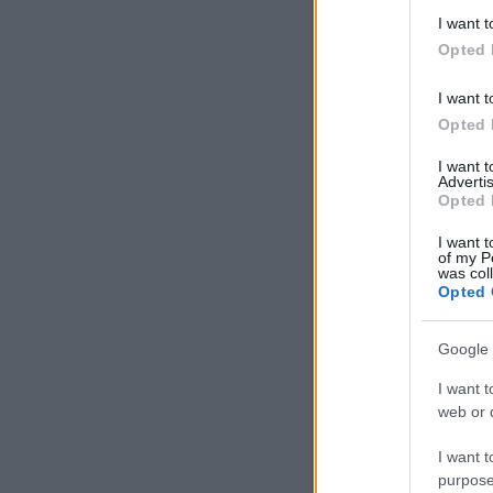
I want t
Opted 
I want t
Opted 
I want 
Advertis
Opted 
I want t
of my P
was col
Opted 
Google 
I want t
web or d
I want t
purpose