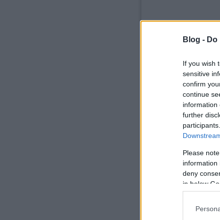
Blog -
Do 
If you wish 
sensitive in
confirm you
continue se
information 
further disc
participants
Downstream 
Please note
information 
deny consent
in below Go
Persona