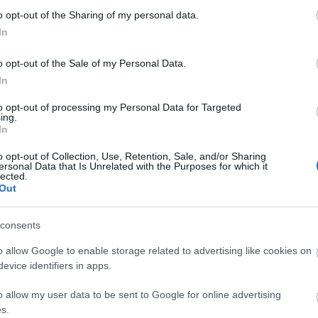
Univ
o opt-out of the Sharing of my personal data.
vágy
(
42
)
In
várni
(
65
)
viss
(
2
)
z
o opt-out of the Sale of my Personal Data.
In
Gond
to opt-out of processing my Personal Data for Targeted
A mú
ing.
az a
Egys
In
kike
híze
mily
o opt-out of Collection, Use, Retention, Sale, and/or Sharing
benn
ersonal Data that Is Unrelated with the Purposes for which it
hirte
lected.
be a
érz
Out
vic
consents
o allow Google to enable storage related to advertising like cookies on
evice identifiers in apps.
o allow my user data to be sent to Google for online advertising
Hét
s.
1