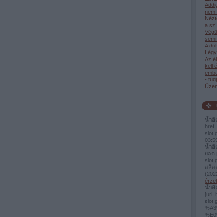
Addi
nem 
Nézt
a sz
Végü
semm
A dü
Légy 
Az él
kell 
ember
- tud
Üzen
น้ำอิ
href=
slot
03:5
น้ำอิ
ยอด [
slot.
สล็อ
(
2022
érzel
น้ำอิ
[url=
slo
%A3
%E0