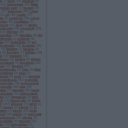
aj
(
7
)
barát
(
20
)
barátság
(
6
)
(
12
)
betegségek
(
55
)
Biblia
irtoklási vágy
(
2
)
bizalom
(
9
)
s
(
27
)
boldogság
(
99
)
Carpe
(
1
)
cél
(
36
)
család
(
37
)
da
(
4
)
cselekvés
(
59
)
csend
soda
(
29
)
csodálatos
(
1
)
esszió
(
21
)
divat
(
3
)
döntés
egészség
(
55
)
egyensúly
(
20
)
113
)
életmód
(
24
)
módváltás
(
23
)
ellenállás
(
9
)
élni
eltévedni
(
1
)
emberek
(
9
)
gia
(
27
)
érdeklődés
(
5
)
erő
érzelmeink
(
14
)
érzelmek
(
31
)
y
(
4
)
fájdalom
(
7
)
fantázia
(
1
)
t
(
9
)
fegyelem
(
7
)
fejlődés
(
18
)
at
(
22
)
feladatok
(
16
)
lgozni
(
10
)
felejteni
(
3
)
félelem
feszabadít
(
1
)
feszültség
(
13
)
lság
(
12
)
figyelem
(
47
)
lemelterelés
(
4
)
Flow
(
3
)
fóbia
ordulópont
(
2
)
futás
(
1
)
agság
(
6
)
gond
(
12
)
gondolat
gondolkozás
(
52
)
gyakorlás
gyógyítás
(
18
)
gyógyszerek
yógyulás
(
40
)
hála
(
18
)
gatás
(
7
)
hangulat
(
30
)
harag
harmónia
(
12
)
hétköznapok
iba
(
12
)
higgadtság
(
3
)
hinni
hit
(
17
)
hosszú élet
(
5
)
hűség
dő
(
107
)
időzavar
(
3
)
ígéret
(
1
)
1
)
intuíció
(
6
)
iránytű
(
2
)
írj
jellem
(
1
)
jókedv
(
54
)
jóság
jövő
(
16
)
jutalom
(
4
)
kapcsolat
kedvesség
(
15
)
kifogás
(
5
)
pcsolódás
(
5
)
kincseid
(
11
)
tás
(
14
)
könnyebben
(
1
)
vajánló
(
35
)
köszönet
(
5
)