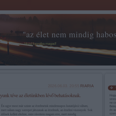
"az élet nem mindig habos 
Hozd formába magad!
2026.06.03. 20:55
RIARIA
yunk téve az életünkben lévő behatásoknak.
Hogy
stres
ne cs
Én ugye most már szinte az érzelmeink mindennapos kutatójává váltam,
Bete
mert nálam nagy szerepet játszanak az érzelmek, az érzelmi viszonyok. Sok
és a
szer
időnek kellett eltelnie, mire rávettem magam erre, mert mindig