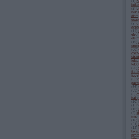
(
1
)
b
béke
(
2
)
b
bölc
diem
csap
(
2
)
c
depr
(
14
)
élet
(
élet
(
19
)
ener
(
60
)
esél
fárad
felad
feldo
(
26
)
fiata
figye
(
3
)
f
gazd
(
56
)
(
33
)
(
3
)
g
halo
(
20
)
(
1
)
h
(
15
)
(
4
)
i
ima
(
(
16
)
(
21
)
(
12
)
kika
kitar
köny