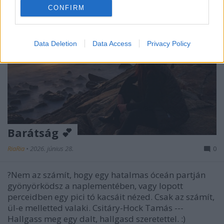
CONFIRM
Data Deletion
Data Access
Privacy Policy
Barátság 💕
RiaRia
•
2026. június 28.
0
?Nem az számít, hogy egy hatalmas óceán partján
gyönyörködsz a naplementében, vagy lopott
perceidben egy pici tó kacsáit nézed. Csak az számít,
ül-e melletted valaki. Csitáry-Hock Tamás ---
Hallgass meg egy dalt, hallgasd szeretettel. :)