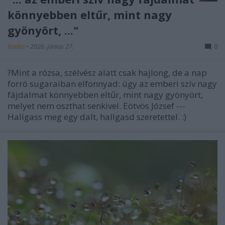
könnyebben eltűr, mint nagy
gyönyört, ..."
RiaRia
•
2026. június 27.
0
?Mint a rózsa, szélvész alatt csak hajlong, de a nap
forró sugaraiban elfonnyad: úgy az emberi szív nagy
fájdalmat könnyebben eltűr, mint nagy gyönyört,
melyet nem oszthat senkivel. Eötvös József ---
Hallgass meg egy dalt, hallgasd szeretettel. :)