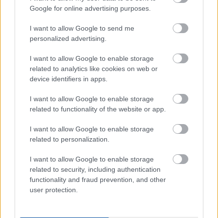
Google for online advertising purposes.
I want to allow Google to send me
personalized advertising.
I want to allow Google to enable storage
related to analytics like cookies on web or
device identifiers in apps.
Türelem
I want to allow Google to enable storage
RiaRia
•
2026. június 28.
0
related to functionality of the website or app.
I want to allow Google to enable storage
Maradj nyugodtan, amidőn az asztalodhoz ül az
related to personalization.
angyal, kezed simítsa félre halkan a ráncokat a
teritőn. Rainer Maria Rilke --- Hallgass meg egy dalt,
I want to allow Google to enable storage
hallgasd szeretettel. :)
related to security, including authentication
functionality and fraud prevention, and other
user protection.