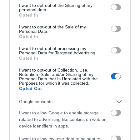
not limited to your visit or usage behaviour. You may click to
I want to opt-out of the Sharing of my
personal data.
grant or deny consent to Google and its third-party tags to
Opted In
use your data for below specified purposes in below Google
consent section.
Kívánj mindennap hármat! :)
I want to opt-out of the Sale of my
Personal Data.
Opted In
RiaRia
•
2026. június 29.
0
I want to opt-out of processing my
Personal Data for Targeted Advertising.
Te is szereted a szülinapokat? Az a rész a legjobb az
Opted In
egészben, amikor a tortán a szülinapi gyertyák
elfújása előtt lehet kívánni valamit, amit szeretnénk,
I want to opt-out of Collection, Use,
Retention, Sale, and/or Sharing of my
ha teljesülne. :) Én most arra biztatlak, hogy tedd ezt
Personal Data that Is Unrelated with the
a szép szokást mindennapossá, és alkalmazd ezt az
Purposes for which it was collected.
életedben, a napjaidban. Kívánj…
Opted Out
Google consents
I want to allow Google to enable storage
related to advertising like cookies on web or
device identifiers in apps.
I want to allow my user data to be sent to