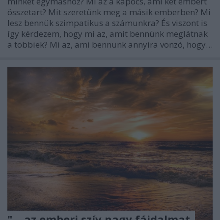
minket egymáshoz? Mi az a kapocs, ami két embert
összetart? Mit szeretünk meg a másik emberben? Mi
lesz bennük szimpatikus a számunkra? És viszont is
így kérdezem, hogy mi az, amit bennünk meglátnak
a többiek? Mi az, ami bennünk annyira vonzó, hogy…
"... az emberi szív nagy fájdalmat