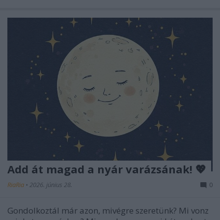
Add át magad a nyár varázsának! 💖
RiaRia
•
2026. június 28.
0
Gondolkoztál már azon, mivégre szeretünk? Mi vonz