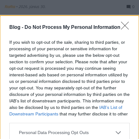
RiaRia
•
2026. június 30.
0
El sem hinnénk, milyen csodákra vagyunk képesek,
Blog -
Do Not Process My Personal Information
és azt sem hinnénk el sokszor, hogy ezek a csodák,
amikre képesek vagyunk, ezek nem kerülnek nekünk
If you wish to opt-out of the sale, sharing to third parties, or
egy fillérbe sem, ezek ingyen vannak, csak tőlünk
processing of your personal or sensitive information for
függ, hogy megteszünk valamit vagy sem. Ilyen
targeted advertising by us, please use the below opt-out
például az esti naplóírás, amikor hálát adunk a jó…
section to confirm your selection. Please note that after your
opt-out request is processed you may continue seeing
interest-based ads based on personal information utilized by
us or personal information disclosed to third parties prior to
your opt-out. You may separately opt-out of the further
disclosure of your personal information by third parties on the
IAB’s list of downstream participants. This information may
also be disclosed by us to third parties on the
IAB’s List of
Downstream Participants
that may further disclose it to other
third parties.
Please note that this website/app uses one or more Google
Personal Data Processing Opt Outs
services and may gather and store information including but