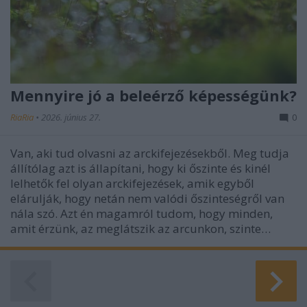
Mennyire jó a beleérző képességünk?
RiaRia
•
2026. június 27.
0
Van, aki tud olvasni az arckifejezésekből. Meg tudja
állítólag azt is állapítani, hogy ki őszinte és kinél
lelhetők fel olyan arckifejezések, amik egyből
elárulják, hogy netán nem valódi őszinteségről van
nála szó. Azt én magamról tudom, hogy minden,
amit érzünk, az meglátszik az arcunkon, szinte…