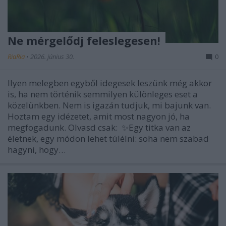
Ne mérgelődj feleslegesen!
RiaRia
•
2026. június 30.
0
Ilyen melegben egyből idegesek leszünk még akkor
is, ha nem történik semmilyen különleges eset a
közelünkben. Nem is igazán tudjuk, mi bajunk van.
Hoztam egy idézetet, amit most nagyon jó, ha
megfogadunk. Olvasd csak: ✨Egy titka van az
életnek, egy módon lehet túlélni: soha nem szabad
hagyni, hogy…