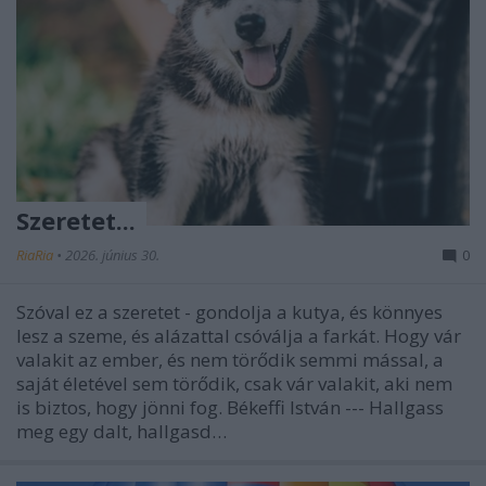
Szeretet...
RiaRia
•
2026. június 30.
0
Szóval ez a szeretet - gondolja a kutya, és könnyes
lesz a szeme, és alázattal csóválja a farkát. Hogy vár
valakit az ember, és nem törődik semmi mással, a
saját életével sem törődik, csak vár valakit, aki nem
is biztos, hogy jönni fog. Békeffi István --- Hallgass
meg egy dalt, hallgasd…