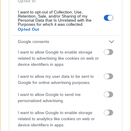
Opted In
Az, hogy a legrosszabb életterületed határozza meg
I want to opt-out of Collection, Use,
azt, hogyan is tudod élni az életedet, az sokban segít
Retention, Sale, and/or Sharing of my
is neked, mert ráébredsz, hogyha mindent így
Personal Data that Is Unrelated with the
Purposes for which it was collected.
hagysz, ahogy most van, akkor megrekedsz, sőt,
Opted Out
inkább vissza is fejlődsz, ha nem teszel érte. Nem
mindig jó szembesülni ezzel, de ha elég őszinték
Google consents
akarunk lenni magunkkal és tudni szeretnénk, hogy
hol is tartunk az életünkben, akkor érdemes egy
I want to allow Google to enable storage
related to advertising like cookies on web or
ilyen életkört megcsinálni a különböző
device identifiers in apps.
életterületeket figyelembe véve. Jó kis gyakorlat ez,
most eszembe jutott, hogy ÉLETKERÉK-nek hívják ezt
I want to allow my user data to be sent to
a körgyűrűt és a sprirituális énedtől egészen a pénz,
Google for online advertising purposes.
a karrier, a család mind szerepet kell hogy kapjon
benne és 1-től 10-ig jelölöd be rajta a körcikkeket.
I want to allow Google to send me
Ahol 7-8 pontot is elérsz, ott jól teljesítesz, de ahol
personalized advertising.
csak 3-4-est adsz magadnak, ott fejlődnöd kell, hogy
kiegyensúlyozott életed lehessen.
I want to allow Google to enable storage
related to analytics like cookies on web or
Próbáld ki most este vagy egy ráérő idődben, hogy
device identifiers in apps.
megrajzolod az ÉLETKERÉK ábrát, és megcsinálod a