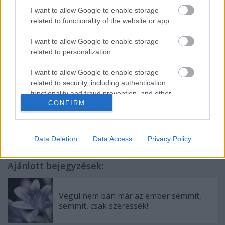
hozzá fűződő gyakorlatot is. Te fogsz nyerni ezáltal,
I want to allow Google to enable storage
mert látni fogod, hogy most, jelen pillanatban
related to functionality of the website or app.
hogyan is áll a szénád egyes életterületeknél.
I want to allow Google to enable storage
Küldök most az estédhez egy szép dalt,
hallgasd
related to personalization.
szeretettel. :)
I want to allow Google to enable storage
related to security, including authentication
functionality and fraud prevention, and other
CONFIRM
user protection.
Data Deletion
Data Access
Privacy Policy
Ajánlott bejegyzések:
Végül nem bán már az ember semmit,
semmit, csak szeressék!