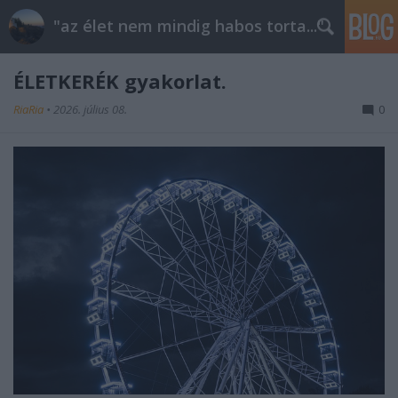
"az élet nem mindig habos torta..."
ÉLETKERÉK gyakorlat.
RiaRia
•
2026. július 08.
0