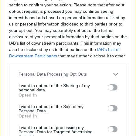
területen van még bepótolni valód. Mindig az
section to confirm your selection. Please note that after your
határozza meg, hogy hogyan teljesítesz, amelyiknél
opt-out request is processed you may continue seeing
a legkevesebb satírozás van, vagyis, ha az egészség
interest-based ads based on personal information utilized by
területén nem jól szerepelsz, az már ráhatással van a
us or personal information disclosed to third parties prior to
többi életterületedre is, már ott is meg fognak
your opt-out. You may separately opt-out of the further
disclosure of your personal information by third parties on the
jelenni rövidesen hiányosságok. Például ha nem
IAB’s list of downstream participants. This information may
vagy tökéletesen egészséges, az befolyásolja a
also be disclosed by us to third parties on the
IAB’s List of
munkádat is, de a párkapcsolatodat is, és ugyanígy
Downstream Participants
that may further disclose it to other
a többi életterületedet. Ez egy látványos módja
third parties.
annak, hogy lásd, hol kell segítened magadnak. Ahol
jól teljesítesz, az nyilván jó hatással van a többi
Please note that this website/app uses one or more Google
Personal Data Processing Opt Outs
életterületedre is, mert ez oda-vissza működik. Ha
services and may gather and store information including but
nincsen kedved köröket rajzolni, elég, ha pontokkal
not limited to your visit or usage behaviour. You may click to
I want to opt-out of the Sharing of my
personal data.
ábrázolod, hogy melyik életterületedet 1-től 10-ig
grant or deny consent to Google and its third-party tags to
Opted In
hányasra értékeled. A végeredmény itt is ugyanaz
use your data for below specified purposes in below Google
lesz, mint az évgyűrűknél, a legkisebb a legrosszabb,
consent section.
I want to opt-out of the Sale of my
a legnagyobb pedig a legjobban van jelen az
Personal Data.
Opted In
életedben. Érdekes a megfigyelés és nem
haszontalan, hiszen egyből megtudod, hol és miben
I want to opt-out of processing my
kell változnod.
Personal Data for Targeted Advertising.