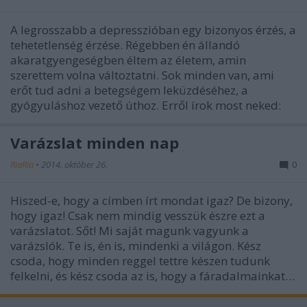
A legrosszabb a depresszióban egy bizonyos érzés, a
tehetetlenség érzése. Régebben én állandó
akaratgyengeségben éltem az életem, amin
szerettem volna változtatni. Sok minden van, ami
erőt tud adni a betegségem leküzdéséhez, a
gyógyuláshoz vezető úthoz. Erről írok most neked:
Varázslat minden nap
RiaRia
•
2014. október 26.
0
Hiszed-e, hogy a címben írt mondat igaz? De bizony,
hogy igaz! Csak nem mindig vesszük észre ezt a
varázslatot. Sőt! Mi saját magunk vagyunk a
varázslók. Te is, én is, mindenki a világon. Kész
csoda, hogy minden reggel tettre készen tudunk
felkelni, és kész csoda az is, hogy a fáradalmainkat…