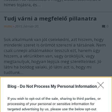
hímes tojásra, és…
Tudj várni a megfelelő pillanatra
RiaRia
•
2015. február 20.
0
Sok alkalmunk van jót cselekedni, azt hiszem, hogy
mindenki szeret is örömöt szerezni a társának. Nem
csak ünnepi alkalmakkor tesszük ezt, hanem úgy
hiszem, a vérünkben van, vagy örököljük, vagy
megtanuljuk, hogyan lepjük meg szeretteinket. Jó
látni ha boldog valaki, jó látni azt is, hogy mi
tudtunk…
Blog -
Do Not Process My Personal Information
If you wish to opt-out of the sale, sharing to third parties, or
processing of your personal or sensitive information for
targeted advertising by us, please use the below opt-out