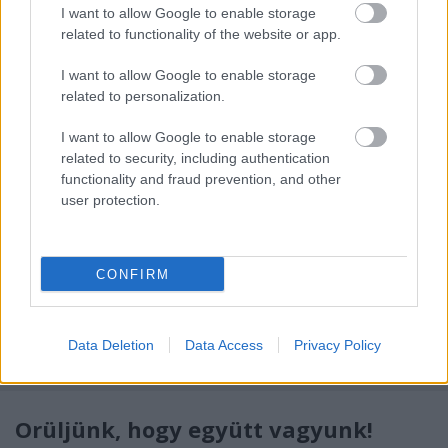
küldöm,és kívánom, hogy legyen olyan minden
I want to allow Google to enable storage
napod, amilyenné szeretnéd varázsolni. Ugye tudod
related to functionality of the website or app.
már, hogy te magad is lehetsz varázsló. Nemsokára
jön a szerelem ünnepe februárban, készítsd fel a
I want to allow Google to enable storage
szívedet erre…
related to personalization.
Ajándékozz szeretetet
I want to allow Google to enable storage
related to security, including authentication
RiaRia
•
2014. december 24.
2
functionality and fraud prevention, and other
user protection.
Vannak, akik a karácsonyt egyedül töltik, mert a sors
most így alakította életüket. Ilyenkor azonban ők is
ünneplőbe öltöztetik a szívüket, mindent
CONFIRM
megtesznek azért, hogy szép, otthonos, békés
karácsonyuk legyen. Feldíszítik a lakást, a
karácsonyfát. Vannak szegényebb sorsúak, akiknek
Data Deletion
Data Access
Privacy Policy
még a fenyőfa…
Örüljünk, hogy együtt vagyunk!