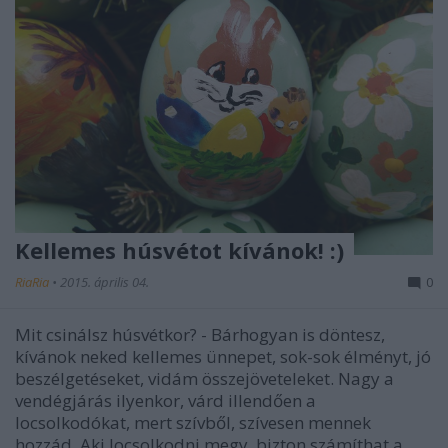
Kellemes húsvétot kívánok! :)
RiaRia
•
2015. április 04.
0
Mit csinálsz húsvétkor? - Bárhogyan is döntesz,
kívánok neked kellemes ünnepet, sok-sok élményt, jó
beszélgetéseket, vidám összejöveteleket. Nagy a
vendégjárás ilyenkor, várd illendően a
locsolkodókat, mert szívből, szívesen mennek
hozzád. Aki locsolkodni megy, bizton számíthat a