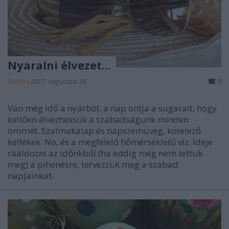
Nyaralni élvezet...
RiaRia
•
2017. augusztus 10.
0
Van még idő a nyárból, a nap ontja a sugarait, hogy
kellően élvezhessük a szabadságunk minden
örömét. Szalmakalap és napszemüveg, kötelező
kellékek. No, és a megfelelő hőmérsékletű víz. Ideje
rááldozni az időnkből (ha eddig még nem tettük
meg) a pihenésre, tervezzük meg a szabad
napjainkat.