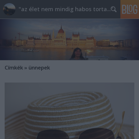
"az élet nem mindig habos torta..."
Címkék
»
ünnepek