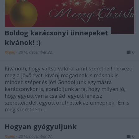
Boldog karácsonyi ünnepeket
kívánok! :)
RiaRia
•
2014. december 22.
0
Kívánom, hogy váltsd valóra, amit szeretnél! Tervezd
meg a jövő évet, kívánj magadnak, s másnak is
minden szépet és jót! Gondoljunk egymásra
karácsonykor is, gondoljunk arra, hogy milyen jó,
hogy együtt van a család, együtt lehetsz
szeretteiddel, együtt örülhettek az ünnepnek. Én is
meg szeretném…
Hogyan gyógyuljunk
RiaRia
•
2014. november 07.
0