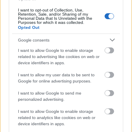
I want to opt-out of Collection, Use,
Retention, Sale, and/or Sharing of my
Personal Data that Is Unrelated with the
Purposes for which it was collected.
Opted Out
Google consents
I want to allow Google to enable storage
related to advertising like cookies on web or
device identifiers in apps.
I want to allow my user data to be sent to
Google for online advertising purposes.
Sose keseredj el!
I want to allow Google to send me
personalized advertising.
RiaRia
•
2015. január 29.
0
I want to allow Google to enable storage
related to analytics like cookies on web or
Küldök neked szép dalokat, hogy felvidítsalak, ha
device identifiers in apps.
néha elmegy a kedved mindentől. Szeretettel