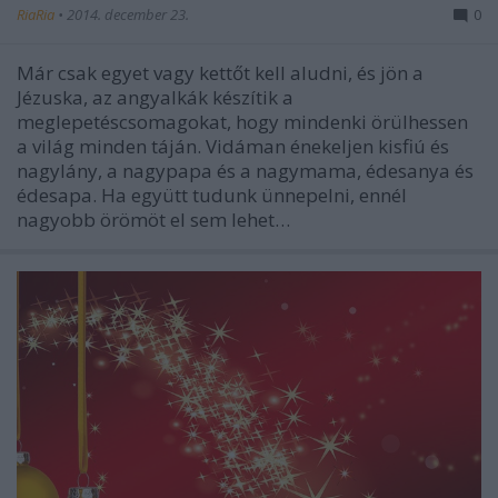
RiaRia
•
2014. december 23.
0
Már csak egyet vagy kettőt kell aludni, és jön a
Jézuska, az angyalkák készítik a
meglepetéscsomagokat, hogy mindenki örülhessen
a világ minden táján. Vidáman énekeljen kisfiú és
nagylány, a nagypapa és a nagymama, édesanya és
édesapa. Ha együtt tudunk ünnepelni, ennél
nagyobb örömöt el sem lehet…