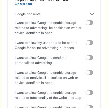
lehessen jövőd.
Opted Out
RiaRia
•
2015. április 06.
0
Google consents
Régebben volt már, mikor szinte minden
I want to allow Google to enable storage
másodpercemet az aggódás töltötte ki. Ráadásul
related to advertising like cookies on web or
egy lélegzetnyi percet sem hagyva. Bármin képes
device identifiers in apps.
voltam aggódni, bármiből tudtam problémát
I want to allow my user data to be sent to
gyártani. Mert ez a jó szó, hogy mi magunk gyártunk
Google for online advertising purposes.
magunknak fölösleges problémákat, azután meg
idegeskedünk, nyugtalanok…
I want to allow Google to send me
personalized advertising.
Ez az én világom
I want to allow Google to enable storage
RiaRia
•
2015. április 04.
2
related to analytics like cookies on web or
device identifiers in apps.
A blogom főleg a depresszióról szól, hogyan
küzdhetünk meg vele, hogyan éljünk boldogabb
I want to allow Google to enable storage
related to functionality of the website or app.
életet. Mivel már kiderült nálam, hogy életem végéig
gyógyszereket kell szednem, amit végül is sikerült
I want to allow Google to enable storage