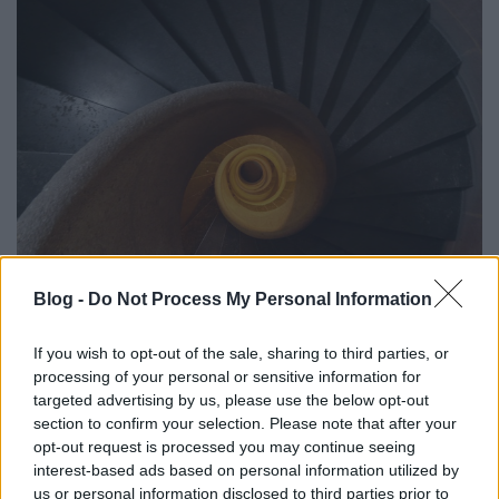
Blog -
Do Not Process My Personal Information
Az új gondolkodásmód jelentheti a
kezdetet egy jobb élet felé
If you wish to opt-out of the sale, sharing to third parties, or
processing of your personal or sensitive information for
RiaRia
•
2015. április 10.
4
targeted advertising by us, please use the below opt-out
section to confirm your selection. Please note that after your
opt-out request is processed you may continue seeing
Úgy vélem, azt hiszitek, hogy "becsavarodtam" egy
interest-based ads based on personal information utilized by
kicsit, ennyi lépcsőt hogy lehet végigjárni. A képet
us or personal information disclosed to third parties prior to