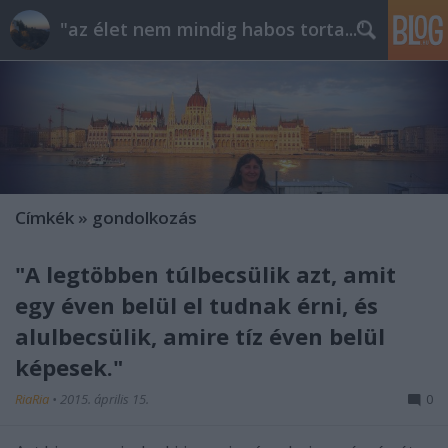
"az élet nem mindig habos torta..."
Címkék
»
gondolkozás
"A legtöbben túlbecsülik azt, amit
egy éven belül el tudnak érni, és
alulbecsülik, amire tíz éven belül
képesek."
RiaRia
•
2015. április 15.
0