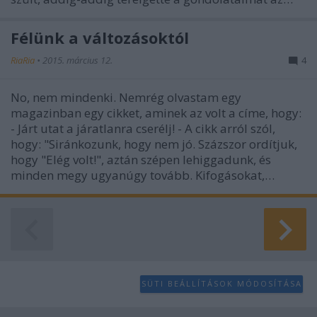
Félünk a változásoktól
RiaRia
•
2015. március 12.
4
No, nem mindenki. Nemrég olvastam egy
magazinban egy cikket, aminek az volt a címe, hogy:
- Járt utat a járatlanra cserélj! - A cikk arról szól,
hogy: "Siránkozunk, hogy nem jó. Százszor ordítjuk,
hogy "Elég volt!", aztán szépen lehiggadunk, és
minden megy ugyanúgy tovább. Kifogásokat,…
SÜTI BEÁLLÍTÁSOK MÓDOSÍTÁSA