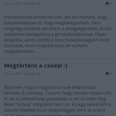
RiaRia
•
2015. március 24.
0
Hallottam sok embertől már, aki azt mondta, hogy -
tulajdonképpen jó, hogy megbetegedtem, mert
rengeteg mindent tanultam a betegségemből, és sok
mindenre rávilágította a gondolkodásomat. Olyan
dolgokra, amik azelőtt a rossz tulajdonságaim közé
tartoztak, most megváltoztak, én tudtam
megváltoztatni…
Megtörtént a csoda! :)
RiaRia
•
2015. március 20.
1
Rájöttem, hogy a fogyókúra csak elhatározás
kérdése. Ez komoly. Tudom, hogy minden fejben dől
el, de az elhatározás gondolata is ott születik meg.
Most "súlyos" dolgokról lesz szó. A nagy kálváriám a
laborértékekkel és az idegességgel, amit ez a lelet
szült, addig-addig terelgette a gondolataimat az…