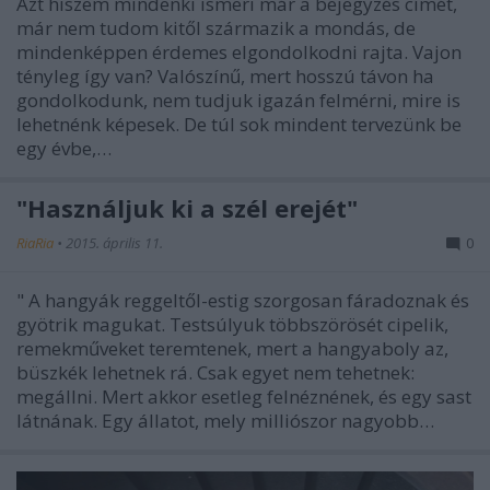
Azt hiszem mindenki ismeri már a bejegyzés címét,
már nem tudom kitől származik a mondás, de
mindenképpen érdemes elgondolkodni rajta. Vajon
tényleg így van? Valószínű, mert hosszú távon ha
gondolkodunk, nem tudjuk igazán felmérni, mire is
lehetnénk képesek. De túl sok mindent tervezünk be
egy évbe,…
"Használjuk ki a szél erejét"
RiaRia
•
2015. április 11.
0
" A hangyák reggeltől-estig szorgosan fáradoznak és
gyötrik magukat. Testsúlyuk többszörösét cipelik,
remekműveket teremtenek, mert a hangyaboly az,
büszkék lehetnek rá. Csak egyet nem tehetnek:
megállni. Mert akkor esetleg felnéznének, és egy sast
látnának. Egy állatot, mely milliószor nagyobb…