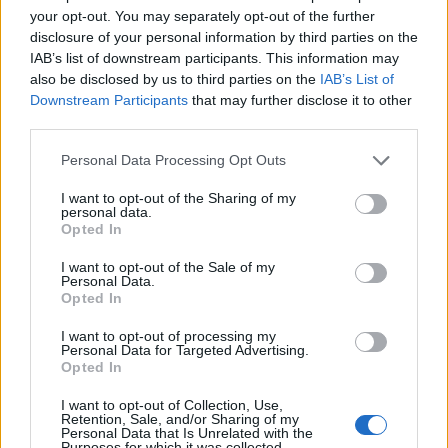
saját magam ösztönzésére tettem fel, mert gyengék
your opt-out. You may separately opt-out of the further
a lábaim, és ha lépcsőzök, bizony megérzem
disclosure of your personal information by third parties on the
másnap. A cím sejteti, hogy életmódváltásról is lehet
IAB’s list of downstream participants. This information may
szó ebben a bejegyzésben. Mindig kerültem a…
also be disclosed by us to third parties on the
IAB’s List of
Downstream Participants
that may further disclose it to other
Az a bizonyos hatodik érzékünk
third parties.
létezik-e?
Please note that this website/app uses one or more Google
Personal Data Processing Opt Outs
services and may gather and store information including but
RiaRia
•
2015. április 07.
0
not limited to your visit or usage behaviour. You may click to
I want to opt-out of the Sharing of my
personal data.
grant or deny consent to Google and its third-party tags to
Opted In
Képzeld el, mindig van egy aktuális kedvenc dalom.
use your data for below specified purposes in below Google
Most is van egy, majd a végén küldöm neked
consent section.
I want to opt-out of the Sale of my
szeretettel. Hogy mi köze ennek a hatodik érzékhez? -
Personal Data.
Opted In
nem tudom, de biztos, hogy működik, mert ma már
ötször hallottam ezt a dalt. Pedig nem volt
I want to opt-out of processing my
bekapcsolva a tv, csak néha-néha. Mindig akkor
Personal Data for Targeted Advertising.
Opted In
sikerült…
I want to opt-out of Collection, Use,
Retention, Sale, and/or Sharing of my
Engedd el a múltad, azért, hogy
Personal Data that Is Unrelated with the
Purposes for which it was collected.