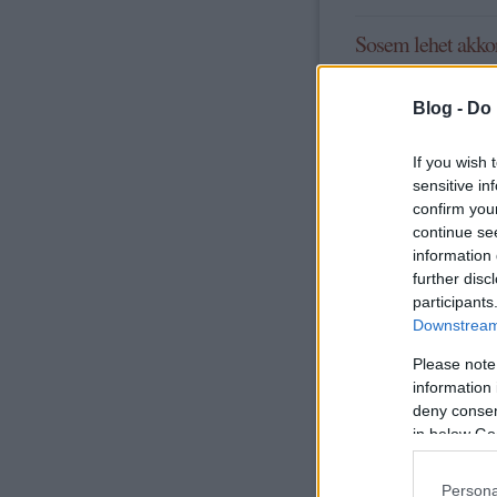
Sosem lehet akkor
maradni.
Blog -
Do 
If you wish 
sensitive in
confirm you
continue se
information 
further disc
participants
Downstream 
tovább »
Please note
information 
deny consent
in below Go
komment
Címkék:
gya
Persona