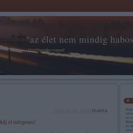
"az élet nem mindig habos 
Hozd formába magad!
Hogy
2014.07.15. 16:03
RIARIA
stres
ne cs
dulj el mérgesen!
Bete
és a
szer