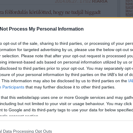
2014.06.27. 17:02
RIARIA
köve
küzd
a fölfordulás körülötted, hogy ne tudjál higgadt
lánc
lehe
(
22
)
lépc
medi
Not Process My Personal Information
megé
Higgadtnak maradni a nagy felfordulások közepette? Ez
mego
(
32
)
talán a legkeményebb dió, amivel találkozunk az
nagy
életben.Nekem legalábbis az tud lenni.
(
1
)
n
to opt-out of the sale, sharing to third parties, or processing of your per
odaa
formation for targeted advertising by us, please use the below opt-out s
(
9
)
ö
önsaj
r selection. Please note that after your opt-out request is processed y
(
2
)
ö
(
1
)
ö
eing interest-based ads based on personal information utilized by us or
pihe
(
32
)
disclosed to third parties prior to your opt-out. You may separately opt-
(
50
)
losure of your personal information by third parties on the IAB’s list of
(
9
)
r
(
69
)
. This information may also be disclosed by us to third parties on the
IA
(
34
)
(
13
)
Participants
that may further disclose it to other third parties.
(
44
)
szel
szép
 that this website/app uses one or more Google services and may gath
szer
including but not limited to your visit or usage behaviour. You may click 
szere
Tetszik
0
(
22
)
 to Google and its third-party tags to use your data for below specifi
(
3
)
t
tanul
ogle consent section.
tehet
term
korlás
nyugalom
önuralom
higgadtság
(
34
)
tudá
l Data Processing Opt Outs
türel