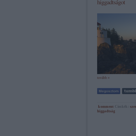
higgadtságot
tovább »
komment
Címkék:
sze
higgadtság