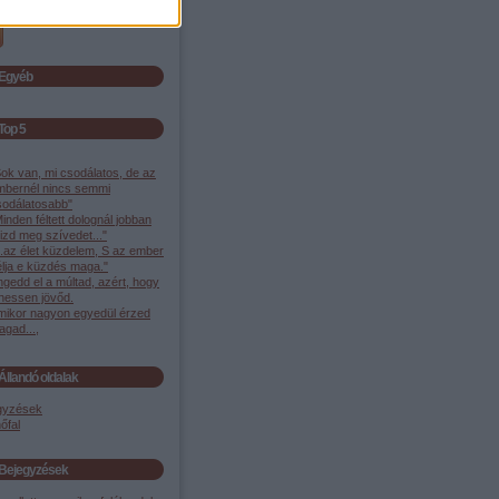
gyzések
,
kommentek
Egyéb
Top 5
ok van, mi csodálatos, de az
mbernél nincs semmi
sodálatosabb"
inden féltett dolognál jobban
izd meg szívedet..."
..az élet küzdelem, S az ember
élja e küzdés maga."
gedd el a múltad, azért, hogy
ehessen jövőd.
mikor nagyon egyedül érzed
gad...,
Állandó oldalak
gyzések
őfal
Bejegyzések