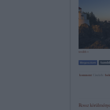
tovább »
komment
Címkék:
bol
Rossz körülmények