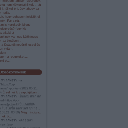
mellettem, amikor felébredek.
etet nem kiókumlálni kell, ... át
élni, túl kell éni, úgy, ahogy az
 tudja.
juk, hogy sohasem felejtjük el.
nék. Pár szót.
an is kerekedik ki egy
bejegyzés? (egy kis
szatitok) :)
enkinek van egy különleges
 az életében,..
és a jóságtól megértő leszel és
on vidám.
elem
tem a reggeleket...,
ld el...!
Utolsó kommentek
ง ทินลภัทรรา:
<a
"https://pg-
.game/">pg</a>
(
2022.05.21.
9
)
Érzelmeink csapdájában...
ง ทินลภัทรรา:
เป็นเกม สนุก สุด
url=https://pg-
game/]pg[/url] เป็นเกมส์พีจี
ต โปรโมชั่น ออนไลน์ บนมือ...
.05.21. 03:59
)
Még mindig az
mekről...
ง ทินลภัทรรา:
ทดลองเล่น
https://pg-