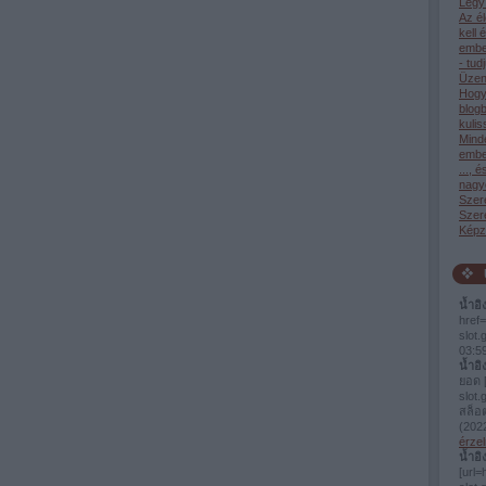
Légy 
Az él
kell 
ember
- tud
Üzen
Hogy
blog
kulis
Mind
ember
..., 
nagy
Szer
Szere
Képze
น้ำอิ
href=
slot
03:5
น้ำอิ
ยอด [
slot.
สล็อ
(
2022
érzel
น้ำอิ
[url=