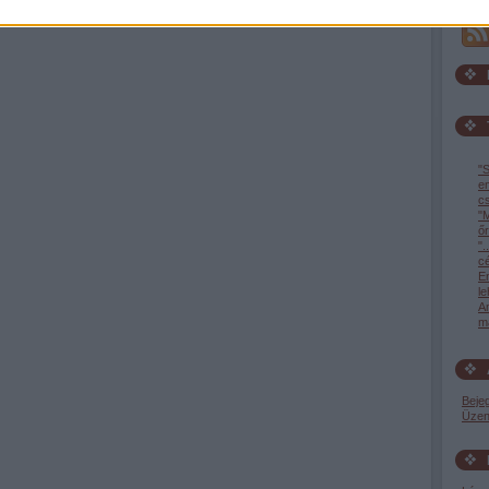
beje
"S
e
c
"M
őr
".
c
En
l
A
ma
Beje
Üzen