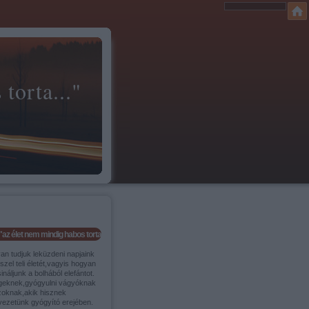
torta..."
"az élet nem mindig habos torta..."
an tudjuk leküzdeni napjaink
szel teli életét,vagyis hogyan
ináljunk a bolhából elefántot.
geknek,gyógyulni vágyóknak
zoknak,akik hisznek
vezetünk gyógyító erejében.