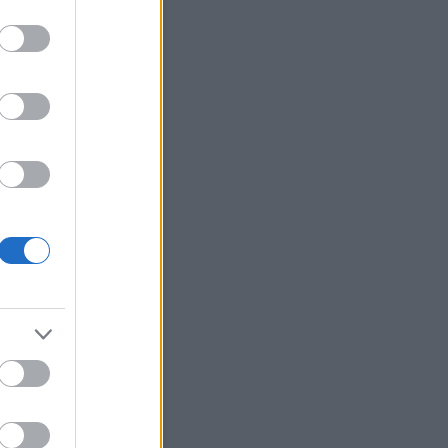
erzum
(
2
)
ünnepek
(
12
)
út
(
27
)
(
22
)
választás
(
5
)
változások
változtass
(
40
)
váratlan
(
7
)
(
17
)
véletlenek
(
20
)
vidámság
világ
(
29
)
virág
(
19
)
zaemlékezés
(
3
)
visszaesés
ene
(
21
)
Címkefelhő
Blogajánló
letet nem kiókumlálni kell,
t kell élni, túl kell éni, úgy,
y az ember tudja.
enki rádöbben az életében
lább egyszer, hogy van, amit
 ő egyedül tud megvalósítani.
körülötte sok segítség, amit
evesz, de a dolog
zlánrészét csakis ő egyedül
s jól és hibátlanul
alósítani. Ha ilyenkor
kra hagyatkozunk, nem
nk sikerrel, mert csak mi
tjük…
gyuljvelem.blog.hu
Naptár
augusztus 2026