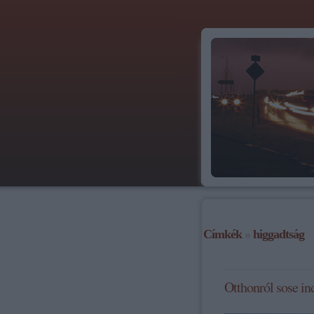
Címkék
»
higgadtság
Otthonról sose in