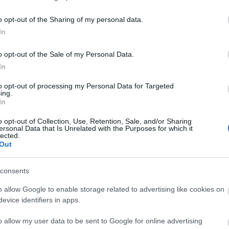
Univ
vágy
(
42
)
o opt-out of the Sharing of my personal data.
várni
(
65
)
In
viss
(
2
)
z
o opt-out of the Sale of my Personal Data.
In
Az é
... á
to opt-out of processing my Personal Data for Targeted
ahog
Mind
ing.
lega
In
csak
Van 
észr
o opt-out of Collection, Use, Retention, Sale, and/or Sharing
oros
ersonal Data that Is Unrelated with the Purposes for which it
képe
megv
lected.
máso
Out
járu
tehe
gyo
consents
o allow Google to enable storage related to advertising like cookies on
evice identifiers in apps.
o allow my user data to be sent to Google for online advertising