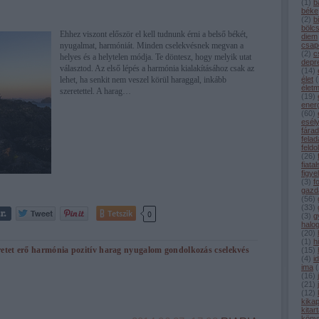
(
1
)
b
béke
(
2
)
b
bölc
Ehhez viszont először el kell tudnunk érni a belső békét,
diem
nyugalmat, harmóniát. Minden cselekvésnek megvan a
csap
(
2
)
c
helyes és a helytelen módja. Te döntesz, hogy melyik utat
depr
választod. Az első lépés a harmónia kialakításához csak az
(
14
)
lehet, ha senkit nem veszel körül haraggal, inkább
élet
(
élet
szeretettel. A harag…
(
19
)
ener
(
60
)
esél
fárad
felad
feldo
(
26
)
fiata
figye
(
3
)
f
gazd
(
56
)
(
33
)
Tetszik
0
(
3
)
g
halo
(
20
)
(
1
)
h
retet
erő
harmónia
pozitív
harag
nyugalom
gondolkozás
cselekvés
(
15
)
(
4
)
i
ima
(
(
16
)
(
21
)
(
12
)
kika
kitar
köny