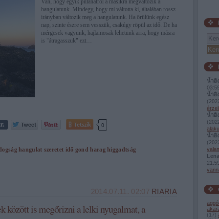
Van, hogy egyik pillanatról a másikra megváltozik a
hangulatunk. Mindegy, hogy mi váltotta ki, általában rossz
irányban változik meg a hangulatunk. Ha örülünk egész
nap, szinte észre sem vesszük, csakúgy röpül az idő. De ha
mérgesek vagyunk, hajlamosak lehetünk arra, hogy másra
is "átragasszuk" ezt…
น้ำอิ
03:5
น้ำอิ
(
2022
érzel
น้ำอิ
(
2022
Tetszik
0
alaku
น้ำอิ
(
2022
dogság
hangulat
szeretet
idő
gond
harag
higgadtság
valam
Lena
21:5
vann
2014.07.11. 02:07
RIARIA
aggó
 között is megőrizni a lelki nyugalmat, a
akar
(
17
)