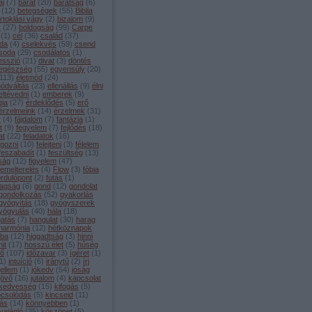
aj
(
7
)
barát
(
20
)
barátság
(
6
)
(
12
)
betegségek
(
55
)
Biblia
irtoklási vágy
(
2
)
bizalom
(
9
)
s
(
27
)
boldogság
(
99
)
Carpe
(
1
)
cél
(
36
)
család
(
37
)
da
(
4
)
cselekvés
(
59
)
csend
soda
(
29
)
csodálatos
(
1
)
esszió
(
21
)
divat
(
3
)
döntés
egészség
(
55
)
egyensúly
(
20
)
113
)
életmód
(
24
)
módváltás
(
23
)
ellenállás
(
9
)
élni
eltévedni
(
1
)
emberek
(
9
)
gia
(
27
)
érdeklődés
(
5
)
erő
érzelmeink
(
14
)
érzelmek
(
31
)
y
(
4
)
fájdalom
(
7
)
fantázia
(
1
)
t
(
9
)
fegyelem
(
7
)
fejlődés
(
18
)
at
(
22
)
feladatok
(
16
)
lgozni
(
10
)
felejteni
(
3
)
félelem
feszabadít
(
1
)
feszültség
(
13
)
lság
(
12
)
figyelem
(
47
)
lemelterelés
(
4
)
Flow
(
3
)
fóbia
ordulópont
(
2
)
futás
(
1
)
agság
(
6
)
gond
(
12
)
gondolat
gondolkozás
(
52
)
gyakorlás
gyógyítás
(
18
)
gyógyszerek
yógyulás
(
40
)
hála
(
18
)
gatás
(
7
)
hangulat
(
30
)
harag
harmónia
(
12
)
hétköznapok
iba
(
12
)
higgadtság
(
3
)
hinni
hit
(
17
)
hosszú élet
(
5
)
hűség
dő
(
107
)
időzavar
(
3
)
ígéret
(
1
)
1
)
intuíció
(
6
)
iránytű
(
2
)
írj
jellem
(
1
)
jókedv
(
54
)
jóság
jövő
(
16
)
jutalom
(
4
)
kapcsolat
kedvesség
(
15
)
kifogás
(
5
)
pcsolódás
(
5
)
kincseid
(
11
)
tás
(
14
)
könnyebben
(
1
)
vajánló
(
35
)
köszönet
(
5
)