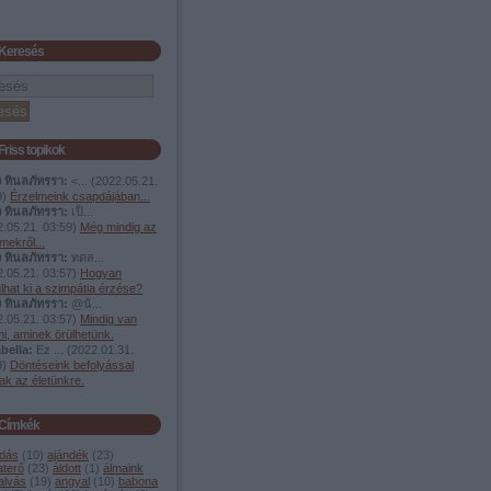
Keresés
Friss topikok
ง ทินลภัทรรา:
<...
(
2022.05.21.
9
)
Érzelmeink csapdájában...
ง ทินลภัทรรา:
เป็...
.05.21. 03:59
)
Még mindig az
mekről...
ง ทินลภัทรรา:
ทดส...
.05.21. 03:57
)
Hogyan
lhat ki a szimpátia érzése?
ง ทินลภัทรรา:
@น้...
.05.21. 03:57
)
Mindig van
i, aminek örülhetünk.
bella:
Ez ...
(
2022.01.31.
9
)
Döntéseink befolyással
ak az életünkre.
Címkék
dás
(
10
)
ajándék
(
23
)
aterő
(
23
)
áldott
(
1
)
álmaink
alvás
(
19
)
angyal
(
10
)
babona