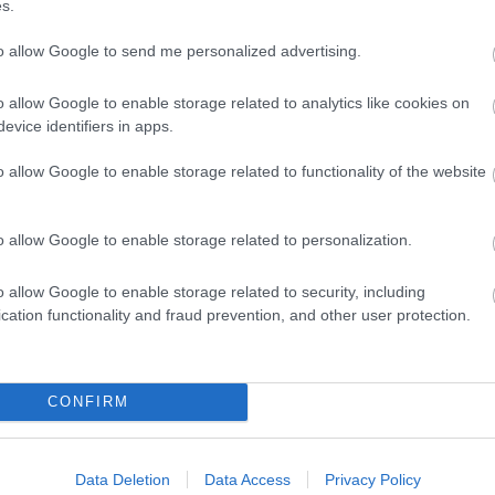
s.
Hét
3
to allow Google to send me personalized advertising.
10
17
24
o allow Google to enable storage related to analytics like cookies on
31
<<
evice identifiers in apps.
o allow Google to enable storage related to functionality of the website
2026
2026 
2026 
2026
o allow Google to enable storage related to personalization.
2026 
2026
2026
o allow Google to enable storage related to security, including
2026
2025
cation functionality and fraud prevention, and other user protection.
2025
2025
2025
Tová
CONFIRM
RSS 
beje
Data Deletion
Data Access
Privacy Policy
Atom