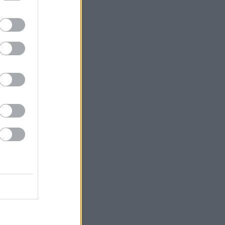
Ked
Sze
Csü
Pén
Szo
Vas
1
2
4
5
6
7
8
9
11
12
13
14
15
16
18
19
20
21
22
23
25
26
27
28
29
30
<
Archív
Archívum
 augusztus
(
19
)
július
(
79
)
június
(
83
)
 május
(
49
)
április
(
56
)
 március
(
38
)
 február
(
46
)
 január
(
67
)
 december
(
36
)
 november
(
35
)
 október
(
40
)
 szeptember
(
28
)
bb
...
Feedek
2.0
gyzések
,
kommentek