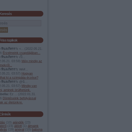
Keresés
Friss topikok
ง ทินลภัทรรา:
<...
(
2022.05.21.
9
)
Érzelmeink csapdájában...
ง ทินลภัทรรา:
เป็...
.05.21. 03:59
)
Még mindig az
mekről...
ง ทินลภัทรรา:
ทดส...
.05.21. 03:57
)
Hogyan
lhat ki a szimpátia érzése?
ง ทินลภัทรรา:
@น้...
.05.21. 03:57
)
Mindig van
i, aminek örülhetünk.
bella:
Ez ...
(
2022.01.31.
9
)
Döntéseink befolyással
ak az életünkre.
Címkék
dás
(
10
)
ajándék
(
23
)
aterő
(
23
)
áldott
(
1
)
álmaink
alvás
(
19
)
angyal
(
10
)
babona