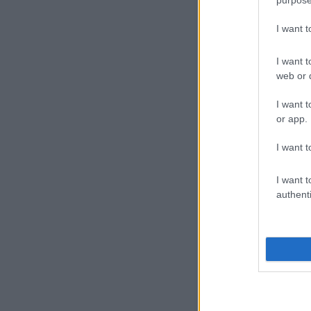
Könyvajánló
I want 
I want t
web or d
I want t
or app.
I want t
I want t
authenti
tovább »
komment
Címkék:
élet
szeretet
gyógyítás
köny
tanulni
orvosság
pillan