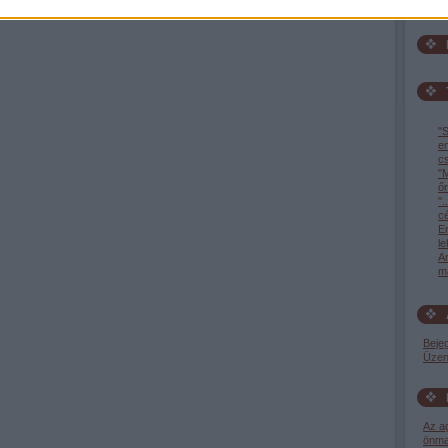
"S
e
c
"M
őr
".
c
En
l
A
ma
Beje
Üzen
Az a
önma