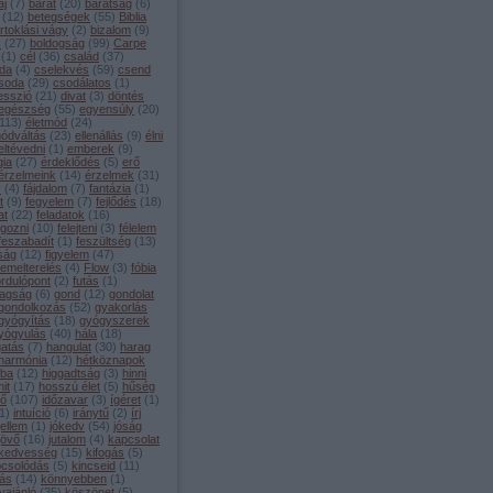
aj
(
7
)
barát
(
20
)
barátság
(
6
)
(
12
)
betegségek
(
55
)
Biblia
irtoklási vágy
(
2
)
bizalom
(
9
)
s
(
27
)
boldogság
(
99
)
Carpe
(
1
)
cél
(
36
)
család
(
37
)
da
(
4
)
cselekvés
(
59
)
csend
soda
(
29
)
csodálatos
(
1
)
esszió
(
21
)
divat
(
3
)
döntés
egészség
(
55
)
egyensúly
(
20
)
113
)
életmód
(
24
)
módváltás
(
23
)
ellenállás
(
9
)
élni
eltévedni
(
1
)
emberek
(
9
)
gia
(
27
)
érdeklődés
(
5
)
erő
érzelmeink
(
14
)
érzelmek
(
31
)
y
(
4
)
fájdalom
(
7
)
fantázia
(
1
)
t
(
9
)
fegyelem
(
7
)
fejlődés
(
18
)
at
(
22
)
feladatok
(
16
)
lgozni
(
10
)
felejteni
(
3
)
félelem
feszabadít
(
1
)
feszültség
(
13
)
lság
(
12
)
figyelem
(
47
)
lemelterelés
(
4
)
Flow
(
3
)
fóbia
ordulópont
(
2
)
futás
(
1
)
agság
(
6
)
gond
(
12
)
gondolat
gondolkozás
(
52
)
gyakorlás
gyógyítás
(
18
)
gyógyszerek
yógyulás
(
40
)
hála
(
18
)
gatás
(
7
)
hangulat
(
30
)
harag
harmónia
(
12
)
hétköznapok
iba
(
12
)
higgadtság
(
3
)
hinni
hit
(
17
)
hosszú élet
(
5
)
hűség
dő
(
107
)
időzavar
(
3
)
ígéret
(
1
)
1
)
intuíció
(
6
)
iránytű
(
2
)
írj
jellem
(
1
)
jókedv
(
54
)
jóság
jövő
(
16
)
jutalom
(
4
)
kapcsolat
kedvesség
(
15
)
kifogás
(
5
)
pcsolódás
(
5
)
kincseid
(
11
)
tás
(
14
)
könnyebben
(
1
)
vajánló
(
35
)
köszönet
(
5
)