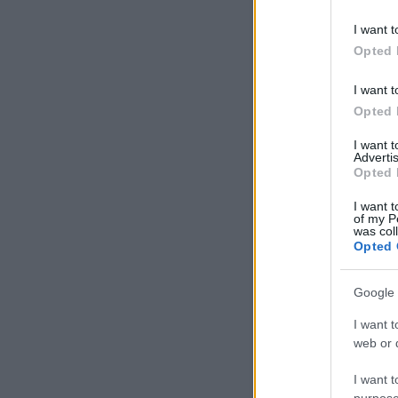
I want t
Opted 
I want t
Opted 
I want 
Advertis
Opted 
I want t
tovább »
of my P
was col
Opted 
Google 
komment
Címkék:
élet
figyelem
erő
idő
sors
ta
I want t
álmaink
web or d
I want t
purpose