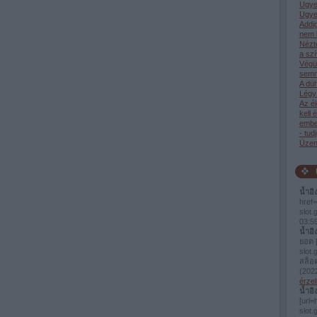
Ugye
Ugye
Addi
nem 
Nézt
a sz
Végü
semm
A dü
Légy 
Az él
kell 
ember
- tud
Üzen
น้ำอิ
href=
slot
03:5
น้ำอิ
ยอด [
slot.
สล็อ
(
2022
érzel
น้ำอิ
[url=
slo