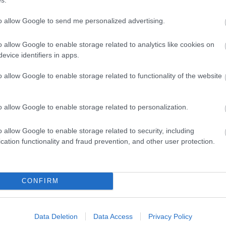
2014.11.07. 02:50
RIARIA
3
10
to allow Google to send me personalized advertising.
17
24
31
Van egy könyvem Feketéné Bokor Katalintól, melynek a
<<
o allow Google to enable storage related to analytics like cookies on
címe:- Egészség minden napra - értelmi, lelki és fizikai
evice identifiers in apps.
életünkben. Ez a könyv az év minden napjára ajánl hasznos
tanácsokat, bárhol fellapozhatod, nem muszáj elölről
végéig olvasni, de úgy is lehet, mert mind a kétféleképpen
2026
o allow Google to enable storage related to functionality of the website
2026 
alkalmazható. Ez a…
2026 
2026
2026 
o allow Google to enable storage related to personalization.
2026
2026
2026
o allow Google to enable storage related to security, including
2025
2025
cation functionality and fraud prevention, and other user protection.
2025
2025
Tová
Tetszik
0
CONFIRM
RSS 
depresszió
betegségek
egészség
lélek
problémák
gyógyulás
figyelem
beje
vajánló
tanács
természetgyógyász
vidámság
szomorúság
mozgás
Atom
atok
olvass
beje
Data Deletion
Data Access
Privacy Policy