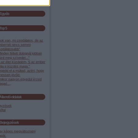
Egyéb
Top 5
ok van, mi csodálatos, de az
mbernél nincs semmi
sodálatosabb"
inden féltett dolognál jobban
izd meg szívedet..."
..az élet küzdelem, S az ember
élja e küzdés maga."
gedd el a múltad, azért, hogy
ehessen jövőd.
mikor nagyon egyedül érzed
gad...,
Állandó oldalak
gyzések
őfal
Bejegyzések
gy képes megváltoztatni
gát.