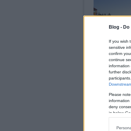
Blog -
Do 
If you wish 
sensitive in
confirm you
continue se
tovább »
information 
further disc
participants
Downstream 
komment
Címkék:
élet
szomorúság
nevetés
ku
Please note
information 
deny consent
in below Go
Ha elmegy a kedv
Persona