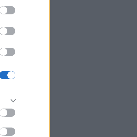
erzum
(
2
)
ünnepek
(
12
)
út
(
27
)
(
22
)
választás
(
5
)
változások
változtass
(
40
)
váratlan
(
7
)
(
17
)
véletlenek
(
20
)
vidámság
világ
(
29
)
virág
(
19
)
zaemlékezés
(
3
)
visszaesés
ene
(
21
)
Címkefelhő
Blogajánló
e, nem lesz nagyon sokára?
e nem?
tudom, merre vagy, de
hol már élsz a világban, és
napon te meg én megérintjük
 ezt a kaput, ezen a ponton,
 most én. Aztán majd
gyünk a kapun, betölt minket
vőnk és a múltunk, és annyit
nk jelenteni egymásnak,
nyit soha egyetlen ember
 a másiknak. Még nem…
gyuljvelem.blog.hu
Naptár
augusztus 2026
Ked
Sze
Csü
Pén
Szo
Vas
1
2