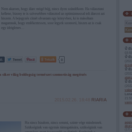
Nem akarom, hogy álarc mögé bújj, nincs ilyen szándékom. Ha választani
kellene, bizony te is szívesebben választod az optimizmussal teli álarcot azt
hiszem. A bejegyzés címét olvastam egy könyvben, ki is másoltam
magamnak, hogy emlékeztessen, sose legyek szomorú, hiszen az is csak
egy ideiglenes…
น้ำอิ
03:5
น้ำอิ
Tetszik
0
(
2022
érzel
น้ำอิ
(
2022
a
siker
világ
boldogság
természet
szomorúság
megérzés
alaku
น้ำอิ
(
2022
valam
Lena
21:5
2015.02.26. 18:48
RIARIA
vann
Ha nincs bizalom, nincs semmi, szinte vége mindennek.
aggó
akar
Szükségünk van egymás támogatására, szükségünk van
(
17
)