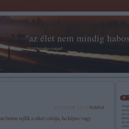
"az élet nem mindig habos 
Hozd formába magad!
Hogy
2015.04.09. 13:15
RIARIA
stres
ne cs
 benne rejlik a siker csírája, ha képes vagy
Bete
és a
szer