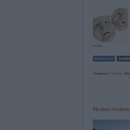
tovább »
komment
Címkék:
hib
Ha nincs bizalom