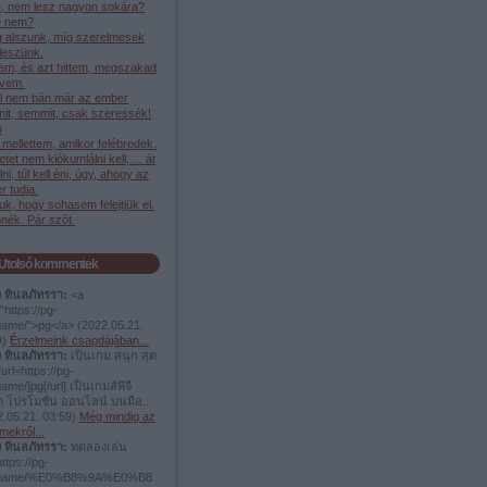
, nem lesz nagyon sokára?
 nem?
g alszunk, míg szerelmesek
leszünk.
em, és azt hittem, megszakad
ívem.
l nem bán már az ember
it, semmit, csak szeressék!
h
mellettem, amikor felébredek.
etet nem kiókumlálni kell, ... át
élni, túl kell éni, úgy, ahogy az
 tudja.
juk, hogy sohasem felejtjük el.
nék. Pár szót.
Utolsó kommentek
ง ทินลภัทรรา:
<a
"https://pg-
.game/">pg</a>
(
2022.05.21.
9
)
Érzelmeink csapdájában...
ง ทินลภัทรรา:
เป็นเกม สนุก สุด
url=https://pg-
game/]pg[/url] เป็นเกมส์พีจี
ต โปรโมชั่น ออนไลน์ บนมือ...
.05.21. 03:59
)
Még mindig az
mekről...
ง ทินลภัทรรา:
ทดลองเล่น
https://pg-
t.game/%E0%B8%9A%E0%B8