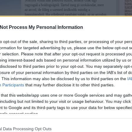
Sokszor voltál már jókedvű biztos, amikor csak úgy
köve
ragyogtál a boldogságtól. Tartsd meg jó szokásodat, mert
küzd
az arcod, de főleg a szemed árulkodik mindig a
lánc
lehe
hangulatodról. Ha véletlenül megbánt valaki, az az arcodon
(
22
)
megjelenik, hiába is próbálnád tagadni, nem tudsz már úgy
lépc
a másik embertársad szemébe…
medi
Not Process My Personal Information
megé
mego
(
32
)
nagy
to opt-out of the sale, sharing to third parties, or processing of your per
(
1
)
n
odaa
formation for targeted advertising by us, please use the below opt-out s
(
9
)
ö
önsaj
r selection. Please note that after your opt-out request is processed y
(
2
)
ö
eing interest-based ads based on personal information utilized by us or
(
1
)
ö
pihe
disclosed to third parties prior to your opt-out. You may separately opt-
(
32
)
(
50
)
losure of your personal information by third parties on the IAB’s list of
Tetszik
(
9
)
r
0
(
69
)
. This information may also be disclosed by us to third parties on the
IA
(
34
)
Participants
that may further disclose it to other third parties.
(
13
)
(
44
)
gondolat
jókedv
boldogság
hangulat
mosoly
idő
szokás
szel
ckó
véletlenek
 that this website/app uses one or more Google services and may gath
szép
szer
including but not limited to your visit or usage behaviour. You may click 
szere
(
22
)
 to Google and its third-party tags to use your data for below specifi
(
3
)
t
tanul
ogle consent section.
tehet
2015.01.06. 18:58
RIARIA
term
(
34
)
tudá
ed mindentől
l Data Processing Opt Outs
türel