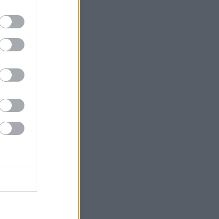
4
5
6
7
8
9
11
12
13
14
15
16
18
19
20
21
22
23
25
26
27
28
29
30
<
Archív
Archívum
 augusztus
(
25
)
július
(
79
)
június
(
83
)
 május
(
49
)
április
(
56
)
 március
(
38
)
 február
(
46
)
 január
(
67
)
 december
(
36
)
 november
(
35
)
 október
(
40
)
 szeptember
(
28
)
bb
...
Feedek
2.0
gyzések
,
kommentek
gyzések
,
kommentek