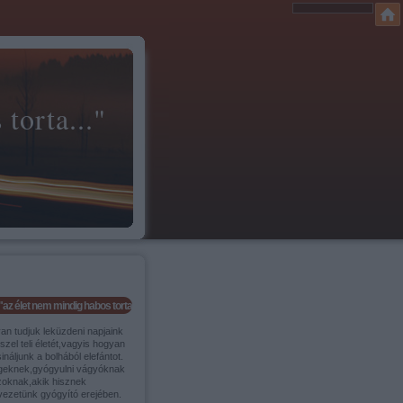
torta..."
"az élet nem mindig habos torta..."
an tudjuk leküzdeni napjaink
szel teli életét,vagyis hogyan
ináljunk a bolhából elefántot.
geknek,gyógyulni vágyóknak
zoknak,akik hisznek
vezetünk gyógyító erejében.