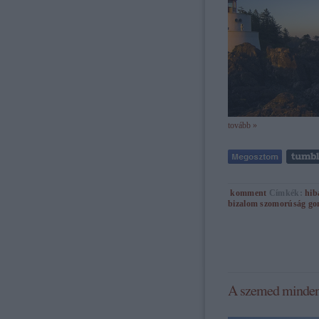
tovább »
komment
Címkék:
hib
bizalom
szomorúság
go
A szemed mindent