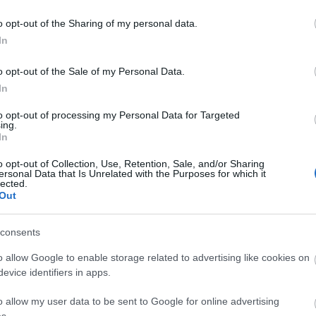
Univ
vágy
o opt-out of the Sharing of my personal data.
(
42
)
Ha összecsapnak a fejed fölött a hullámok, ha nem sikerül
várni
semmi, ha úgy érzed, hogy nem szeretnek, ha nem jön
In
(
65
)
álom a szemedre, és ha úgy érzed, hogy mindentől elment
viss
(
2
)
z
a kedved, keress egy nyugvó pontot az életedben, ami
tudod, hogy mindig biztos. Van ilyen, kell tudnod találni
o opt-out of the Sale of my Personal Data.
egy biztos pontot,…
In
Ugy
Ugy
to opt-out of processing my Personal Data for Targeted
Nem 
ing.
vala
egy 
In
majd
ahol
beme
o opt-out of Collection, Use, Retention, Sale, and/or Sharing
a jö
ersonal Data that Is Unrelated with the Purposes for which it
fogu
lected.
amen
sem
Out
Tetszik
0
gyo
consents
depresszió
barátság
világ
jókedv
hangulat
problémák
remény
nács
barát
szomorúság
nyugalom
gondolkozás
lépés
mélypont
o allow Google to enable storage related to advertising like cookies on
evice identifiers in apps.
o allow my user data to be sent to Google for online advertising
Hét
s.