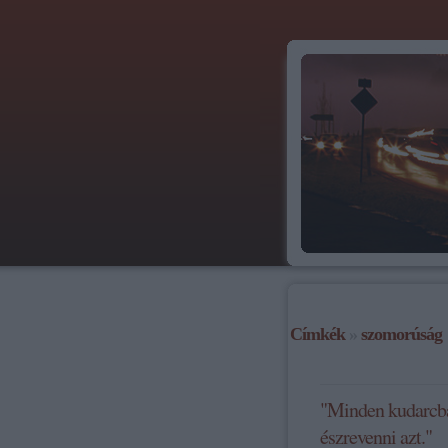
Címkék
»
szomorúság
"Minden kudarcban
észrevenni azt."