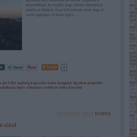
egymásra, mert összeomlik az életünk. Segítsünk a
(
1
)
b
rászorulóknak, ha érezzük, hogy tudunk változtatni jó
béke
(
2
)
b
irányba az életükön. Észre kell tudnunk venni, hogy ki
bölc
szorul segítségre, és kézen fogva…
diem
csap
(
2
)
c
depr
(
14
)
élet
(
élet
(
19
)
ener
(
60
)
esél
fárad
felad
feldo
Tetszik
0
(
26
)
fiata
figye
(
3
)
f
gazd
a
jövő
élet
segítség
kapcsolat
öröm
hangulat
figyelem
megoldás
(
56
)
ndolkozás
lépés
változtass
cselekvés
bölcs
kincseid
(
33
)
(
3
)
g
halo
(
20
)
(
1
)
h
(
15
)
(
4
)
i
2015.02.21. 20:11
RIARIA
ima
(
(
16
)
(
21
)
 elárul
(
12
)
kika
kitar
köny