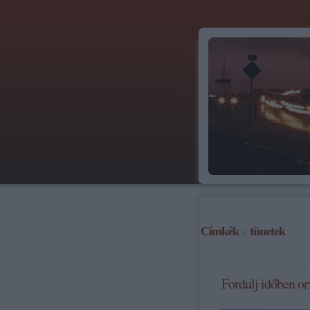
Címkék
»
tünetek
Fordulj időben o