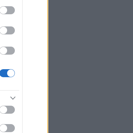
erzum
(
2
)
ünnepek
(
12
)
út
(
27
)
(
22
)
választás
(
5
)
változások
változtass
(
40
)
váratlan
(
7
)
(
17
)
véletlenek
(
20
)
vidámság
világ
(
29
)
virág
(
19
)
zaemlékezés
(
3
)
visszaesés
ene
(
21
)
Címkefelhő
Blogajánló
olatok - 2026.08.07.
lt heti bejegyzésemet felkapta
lgoritmus. Fura érzés volt.
zer csak jött egy e-mail, hogy
rült a címlapra. Egyrészt
lgett az egómnak, hogy ez
en jó. Másrészt viszont volt
em egy furcsa érzés. Mintha
len túl sok ember pillanthatna
 gondolataimba, az
éseimbe.A…
tor76.blog.hu
Naptár
augusztus 2026
Ked
Sze
Csü
Pén
Szo
Vas
1
2