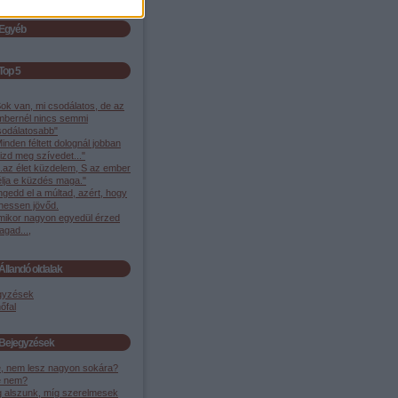
Egyéb
Top 5
ok van, mi csodálatos, de az
mbernél nincs semmi
sodálatosabb"
inden féltett dolognál jobban
izd meg szívedet..."
..az élet küzdelem, S az ember
élja e küzdés maga."
gedd el a múltad, azért, hogy
ehessen jövőd.
mikor nagyon egyedül érzed
gad...,
Állandó oldalak
gyzések
őfal
Bejegyzések
, nem lesz nagyon sokára?
 nem?
g alszunk, míg szerelmesek