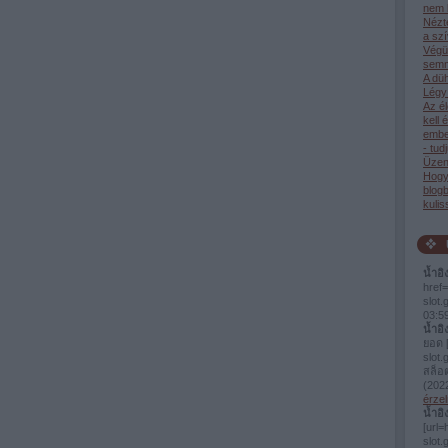
nem 
Nézt
a sz
Végü
semm
A dü
Légy 
Az él
kell 
ember
- tud
Üzen
Hogy
blog
kulis
น้ำอิ
href=
slot
03:5
น้ำอิ
ยอด [
slot.
สล็อ
(
2022
érzel
น้ำอิ
[url=
slo