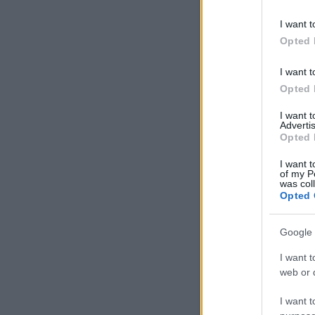
I want t
Opted 
I want t
Opted 
I want 
Advertis
Opted 
I want t
of my P
was col
Opted 
Google 
I want t
web or d
I want t