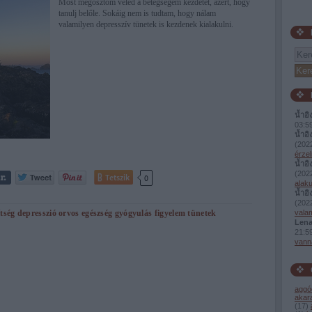
Most megosztom veled a betegségem kezdetét, azért, hogy
tanulj belőle. Sokáig nem is tudtam, hogy nálam
valamilyen depresszív tünetek is kezdenek kialakulni.
น้ำอิ
03:5
น้ำอิ
(
2022
érzel
น้ำอิ
(
2022
Tetszik
0
alaku
น้ำอิ
(
2022
ítség
depresszió
orvos
egészség
gyógyulás
figyelem
tünetek
valam
Lena
21:5
vann
aggó
akar
(
17
)