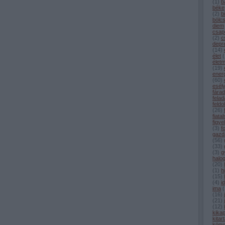
(
1
)
b
béke
(
2
)
b
bölc
diem
csap
(
2
)
c
depr
(
14
)
élet
(
élet
(
19
)
ener
(
60
)
esél
fárad
felad
feldo
(
26
)
fiata
figye
(
3
)
f
gazd
(
56
)
(
33
)
(
3
)
g
halo
(
20
)
(
1
)
h
(
15
)
(
4
)
i
ima
(
(
16
)
(
21
)
(
12
)
kika
kitar
köny