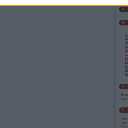
"S
e
c
"M
őr
".
c
En
l
A
ma
Beje
Üzen
Ugye
Ugye
Addi