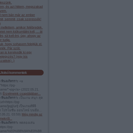
leszünk.
em, és azt hittem, megszakad
ívem.
l nem bán már az ember
it, semmit, csak szeressék!
h
mellettem, amikor felébredek.
etet nem kiókumlálni kell, ... át
élni, túl kell éni, úgy, ahogy az
 tudja.
juk, hogy sohasem felejtjük el.
nék. Pár szót.
an is kerekedik ki egy
bejegyzés? (egy kis
szatitok) :)
Utolsó kommentek
ง ทินลภัทรรา:
<a
"https://pg-
.game/">pg</a>
(
2022.05.21.
9
)
Érzelmeink csapdájában...
ง ทินลภัทรรา:
เป็นเกม สนุก สุด
url=https://pg-
game/]pg[/url] เป็นเกมส์พีจี
ต โปรโมชั่น ออนไลน์ บนมือ...
.05.21. 03:59
)
Még mindig az
mekről...
ง ทินลภัทรรา:
ทดลองเล่น
https://pg-
t.game/%E0%B8%9A%E0%B8