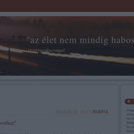
"az élet nem mindig habos 
Hozd formába magad!
Hogy
2014.06.20. 20:15
RIARIA
stres
ne cs
rvoshoz!
Bete
és a
szer