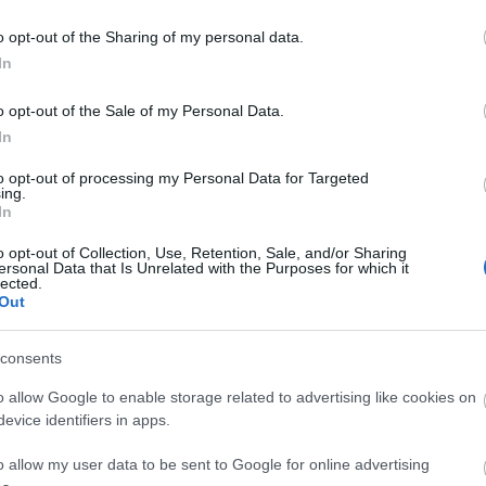
Univ
vágy
(
42
)
o opt-out of the Sharing of my personal data.
várni
(
65
)
In
viss
(
2
)
z
o opt-out of the Sale of my Personal Data.
In
Gond
A mú
to opt-out of processing my Personal Data for Targeted
az a
ing.
Egys
kike
In
híze
mily
benn
o opt-out of Collection, Use, Retention, Sale, and/or Sharing
hirte
ersonal Data that Is Unrelated with the Purposes for which it
be a
lected.
érz
Out
vic
consents
o allow Google to enable storage related to advertising like cookies on
evice identifiers in apps.
Hét
o allow my user data to be sent to Google for online advertising