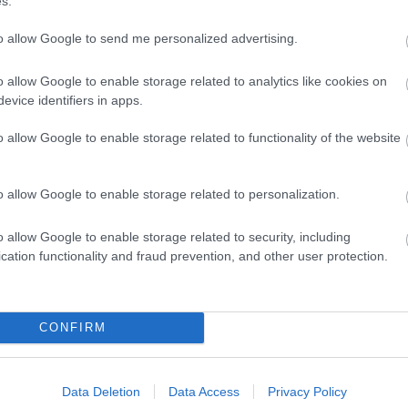
s.
3
10
17
to allow Google to send me personalized advertising.
24
31
<<
o allow Google to enable storage related to analytics like cookies on
evice identifiers in apps.
2026
2026 
o allow Google to enable storage related to functionality of the website
2026 
2026
2026 
2026
o allow Google to enable storage related to personalization.
2026
2026
2025
o allow Google to enable storage related to security, including
2025
2025
cation functionality and fraud prevention, and other user protection.
2025
Tová
CONFIRM
RSS 
beje
Atom
beje
Data Deletion
Data Access
Privacy Policy