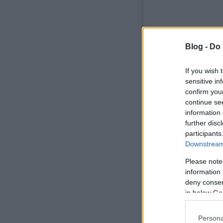
Blog -
Do 
If you wish 
sensitive in
confirm you
continue se
information 
further disc
participants
Downstream 
Please note
information 
deny consent
in below Go
Persona