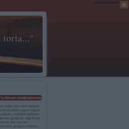
torta..."
"az élet nem mindig habos torta..."
an tudjuk leküzdeni napjaink
szel teli életét,vagyis hogyan
ináljunk a bolhából elefántot.
geknek,gyógyulni vágyóknak
zoknak,akik hisznek
vezetünk gyógyító erejében.