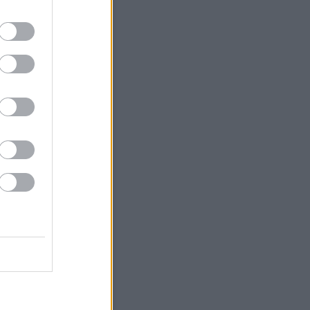
4
5
6
7
8
9
11
12
13
14
15
16
18
19
20
21
22
23
25
26
27
28
29
30
<
Archív
Archívum
 augusztus
(
24
)
július
(
79
)
június
(
83
)
 május
(
49
)
április
(
56
)
 március
(
38
)
 február
(
46
)
 január
(
67
)
 december
(
36
)
 november
(
35
)
 október
(
40
)
 szeptember
(
28
)
bb
...
Feedek
2.0
gyzések
,
kommentek
gyzések
,
kommentek