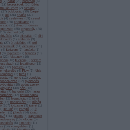
aj
(
7
)
barát
(
20
)
barátság
(
6
)
(
12
)
betegségek
(
55
)
Biblia
irtoklási vágy
(
2
)
bizalom
(
9
)
s
(
27
)
boldogság
(
99
)
Carpe
(
1
)
cél
(
36
)
család
(
37
)
da
(
4
)
cselekvés
(
59
)
csend
soda
(
29
)
csodálatos
(
1
)
esszió
(
21
)
divat
(
3
)
döntés
egészség
(
55
)
egyensúly
(
20
)
113
)
életmód
(
24
)
módváltás
(
23
)
ellenállás
(
9
)
élni
eltévedni
(
1
)
emberek
(
9
)
gia
(
27
)
érdeklődés
(
5
)
erő
érzelmeink
(
14
)
érzelmek
(
31
)
y
(
4
)
fájdalom
(
7
)
fantázia
(
1
)
t
(
9
)
fegyelem
(
7
)
fejlődés
(
18
)
at
(
22
)
feladatok
(
16
)
lgozni
(
10
)
felejteni
(
3
)
félelem
feszabadít
(
1
)
feszültség
(
13
)
lság
(
12
)
figyelem
(
47
)
lemelterelés
(
4
)
Flow
(
3
)
fóbia
ordulópont
(
2
)
futás
(
1
)
agság
(
6
)
gond
(
12
)
gondolat
gondolkozás
(
52
)
gyakorlás
gyógyítás
(
18
)
gyógyszerek
yógyulás
(
40
)
hála
(
18
)
gatás
(
7
)
hangulat
(
30
)
harag
harmónia
(
12
)
hétköznapok
iba
(
12
)
higgadtság
(
3
)
hinni
hit
(
17
)
hosszú élet
(
5
)
hűség
dő
(
107
)
időzavar
(
3
)
ígéret
(
1
)
1
)
intuíció
(
6
)
iránytű
(
2
)
írj
jellem
(
1
)
jókedv
(
54
)
jóság
jövő
(
16
)
jutalom
(
4
)
kapcsolat
kedvesség
(
15
)
kifogás
(
5
)
pcsolódás
(
5
)
kincseid
(
11
)
tás
(
14
)
könnyebben
(
1
)
vajánló
(
35
)
köszönet
(
5
)