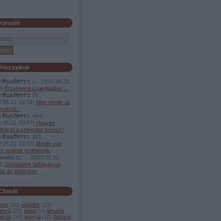
Keresés
Friss topikok
ง ทินลภัทรรา:
<...
(
2022.05.21.
9
)
Érzelmeink csapdájában...
ง ทินลภัทรรา:
เป็...
.05.21. 03:59
)
Még mindig az
mekről...
ง ทินลภัทรรา:
ทดส...
.05.21. 03:57
)
Hogyan
lhat ki a szimpátia érzése?
ง ทินลภัทรรา:
@น้...
.05.21. 03:57
)
Mindig van
i, aminek örülhetünk.
bella:
Ez ...
(
2022.01.31.
9
)
Döntéseink befolyással
ak az életünkre.
Címkék
dás
(
10
)
ajándék
(
23
)
aterő
(
23
)
áldott
(
1
)
álmaink
alvás
(
19
)
angyal
(
10
)
babona