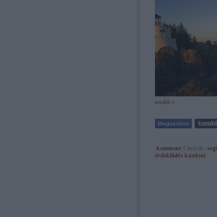
tovább »
komment
Címkék:
seg
érdeklődés
küzdeni