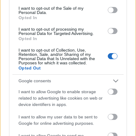
consent section.
RiaRia
•
2015. március 28.
0
I want to opt-out of the Sale of my
Personal Data.
Opted In
Tanultunk kisdiákként, később diákként a suliban,
majd felnőttként az egyetemen, főiskolán. Nagy erő
I want to opt-out of processing my
Personal Data for Targeted Advertising.
van abban, ha valaki tudja képezni magát élete
Opted In
végéig. Mondják, hogy: -mindent el lehet venni
valakitől, de a tudását azt nem. - A gondolataink
I want to opt-out of Collection, Use,
Retention, Sale, and/or Sharing of my
megmaradnak, tovább fejleszthetők, ha van
Personal Data that Is Unrelated with the
bennünk…
Purposes for which it was collected.
Opted Out
Gondolj merészet (A siker titka a
Google consents
nagyvonalú gondolkodás)
I want to allow Google to enable storage
related to advertising like cookies on web or
RiaRia
•
2015. március 25.
0
device identifiers in apps.
David J.Schwartz könyvét ajánlom neked most, ezért
I want to allow my user data to be sent to
adtam a bejegyzésnek a könyv címét. Az első
Google for online advertising purposes.
fejezetet mindjárt azzal kezdi az író - "Ha hisz a
sikerben, az önhöz fog pártolni". - Volt egy hosszú
I want to allow Google to send me