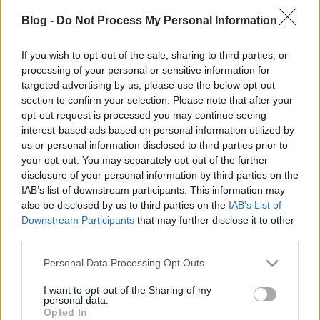
Azt hiszem mindenki ismeri már a bejegyzés címét,
már nem tudom kitől származik a mondás, de
Blog -
Do Not Process My Personal Information
mindenképpen érdemes elgondolkodni rajta. Vajon
tényleg így van? Valószínű, mert hosszú távon ha
If you wish to opt-out of the sale, sharing to third parties, or
gondolkodunk, nem tudjuk igazán felmérni, mire is
processing of your personal or sensitive information for
lehetnénk képesek. De túl sok mindent tervezünk be
targeted advertising by us, please use the below opt-out
egy évbe,…
section to confirm your selection. Please note that after your
opt-out request is processed you may continue seeing
interest-based ads based on personal information utilized by
Tanulj meg találni
us or personal information disclosed to third parties prior to
RiaRia
•
2015. április 15.
0
your opt-out. You may separately opt-out of the further
disclosure of your personal information by third parties on the
IAB’s list of downstream participants. This information may
Boldogságunk egyik hozzátartozója a tanulás. No,
also be disclosed by us to third parties on the
IAB’s List of
de miért kell megtanulni találni, és egyáltalán mit
Downstream Participants
that may further disclose it to other
kell megtanulni találni? Rögtön eszünkbe jut a
third parties.
mondás, hogy: - aki keres, az talál. - Vagyis nem csak
találni kell tudnunk, de ehhez még előbb keresni is
Please note that this website/app uses one or more Google
Personal Data Processing Opt Outs
tudnunk kell, méghozzá jól, és kíváncsian,…
services and may gather and store information including but
not limited to your visit or usage behaviour. You may click to
I want to opt-out of the Sharing of my
personal data.
grant or deny consent to Google and its third-party tags to
A tudás hatalom
Opted In
use your data for below specified purposes in below Google