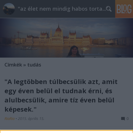
"az élet nem mindig habos torta..."
Címkék
»
tudás
"A legtöbben túlbecsülik azt, amit
egy éven belül el tudnak érni, és
alulbecsülik, amire tíz éven belül
képesek."
RiaRia
•
2015. április 15.
0