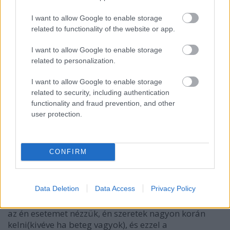
RiaRia
•
2015. február 05.
0
I want to allow Google to enable storage
related to functionality of the website or app.
Nézem az ablak alatt hogyan bújnak ki a leendő
I want to allow Google to enable storage
tulipánok, és nárciszok. Ez már visszavonhatatlanul
related to personalization.
annak a jele, hogy ők a győztesek, eljött az ő idejük,
ők már legyőzték a telet. Voltak mínuszok, volt hó,
I want to allow Google to enable storage
volt eső, a virágaim mind arra használták a
related to security, including authentication
természet adta lehetőségeiket, hogy végül büszkén,
functionality and fraud prevention, and other
…
user protection.
Becsüld meg a napokat!
RiaRia
•
2015. január 20.
0
CONFIRM
Áll meg egy időre, változtass a helyzeteden ha kell,
Data Deletion
Data Access
Privacy Policy
ha úgy érzed már a reggel is rosszul kezdődik.
Vannak íratlan szabályok, amit illik betartanunk. Ha
az én esetemet nézzük, én szeretek nagyon korán
kelni(kivéve ha beteg vagyok), és ezzel a