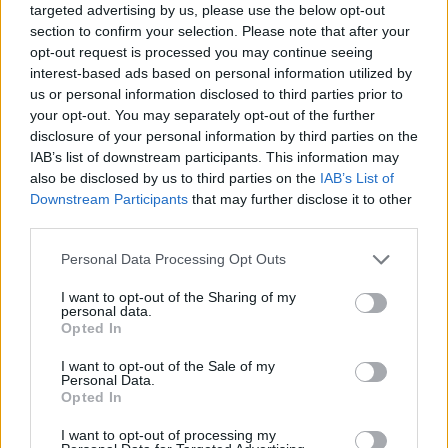
véletleneket, mert nem lehet tudni, mit hoz
targeted advertising by us, please use the below opt-out
számunkra.…
section to confirm your selection. Please note that after your
opt-out request is processed you may continue seeing
interest-based ads based on personal information utilized by
Tudj várni a megfelelő pillanatra
us or personal information disclosed to third parties prior to
your opt-out. You may separately opt-out of the further
RiaRia
•
2015. február 20.
0
disclosure of your personal information by third parties on the
IAB’s list of downstream participants. This information may
Sok alkalmunk van jót cselekedni, azt hiszem, hogy
also be disclosed by us to third parties on the
IAB’s List of
mindenki szeret is örömöt szerezni a társának. Nem
Downstream Participants
that may further disclose it to other
csak ünnepi alkalmakkor tesszük ezt, hanem úgy
third parties.
hiszem, a vérünkben van, vagy örököljük, vagy
megtanuljuk, hogyan lepjük meg szeretteinket. Jó
Please note that this website/app uses one or more Google
Personal Data Processing Opt Outs
látni ha boldog valaki, jó látni azt is, hogy mi
services and may gather and store information including but
not limited to your visit or usage behaviour. You may click to
I want to opt-out of the Sharing of my
tudtunk…
personal data.
grant or deny consent to Google and its third-party tags to
Opted In
use your data for below specified purposes in below Google
Szükségünk van szeretetre
consent section.
I want to opt-out of the Sale of my
Personal Data.
RiaRia
•
2015. február 16.
0
Opted In
I want to opt-out of processing my
Szükségünk van arra, hogy szeressenek, s mi is