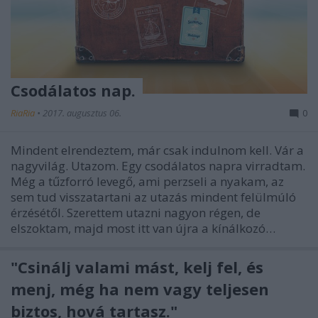
Csodálatos nap.
RiaRia
•
2017. augusztus 06.
0
Mindent elrendeztem, már csak indulnom kell. Vár a
nagyvilág. Utazom. Egy csodálatos napra virradtam.
Még a tűzforró levegő, ami perzseli a nyakam, az
sem tud visszatartani az utazás mindent felülmúló
érzésétől. Szerettem utazni nagyon régen, de
elszoktam, majd most itt van újra a kínálkozó…
"Csinálj valami mást, kelj fel, és
menj, még ha nem vagy teljesen
biztos, hová tartasz."