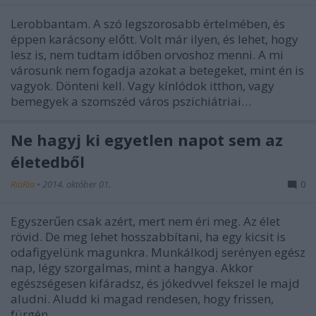
Lerobbantam. A szó legszorosabb értelmében, és
éppen karácsony előtt. Volt már ilyen, és lehet, hogy
lesz is, nem tudtam időben orvoshoz menni. A mi
városunk nem fogadja azokat a betegeket, mint én is
vagyok. Dönteni kell. Vagy kínlódok itthon, vagy
bemegyek a szomszéd város pszichiátriai…
Ne hagyj ki egyetlen napot sem az
életedből
RiaRia
•
2014. október 01.
0
Egyszerűen csak azért, mert nem éri meg. Az élet
rövid. De meg lehet hosszabbítani, ha egy kicsit is
odafigyelünk magunkra. Munkálkodj serényen egész
nap, légy szorgalmas, mint a hangya. Akkor
egészségesen kifáradsz, és jókedvvel fekszel le majd
aludni. Aludd ki magad rendesen, hogy frissen,
fürgén…