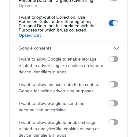
Personal Data for Targeted Advertising.
szerethessünk. Este van már, vajon kinek hogyan
Opted In
sikerült a napja? Van-e rendszer az életünkben,
vajon tudunk-e időt szakítani egymásra?
I want to opt-out of Collection, Use,
Retention, Sale, and/or Sharing of my
Mindenkinek kell egy biztos pont, amire vagy akire
Personal Data that Is Unrelated with the
Purposes for which it was collected.
bármikor támaszkodhat. Legyünk mi az a biztos
Opted Out
pont, mert társunk…
Google consents
Tudj várni a megfelelő pillanatra
I want to allow Google to enable storage
RiaRia
•
2015. február 07.
0
related to advertising like cookies on web or
device identifiers in apps.
Csodák mindig vannak, mindig voltak, és mindig
I want to allow my user data to be sent to
lesznek. A mi dolgunk az, hogy meg tudjuk várni a
Google for online advertising purposes.
megfelelő alkalmat, és hozzá a megfelelő pillanatot.
A tökéletesség pillanatát. Mert van ilyen, ezt már azt
I want to allow Google to send me
hiszem sokunk megtapasztalhatta már. Az, hogy
personalized advertising.
nem merünk ilyenkor cselekedni, az a…
I want to allow Google to enable storage
related to analytics like cookies on web or
Várom a tavaszt! :)
device identifiers in apps.