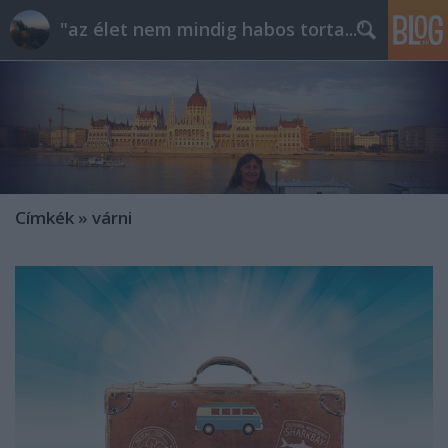
"az élet nem mindig habos torta..."
Címkék
»
várni