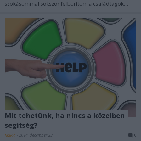
szokásommal sokszor felborítom a családtagok…
Mit tehetünk, ha nincs a közelben
segítség?
RiaRia
•
2014. december 23.
0